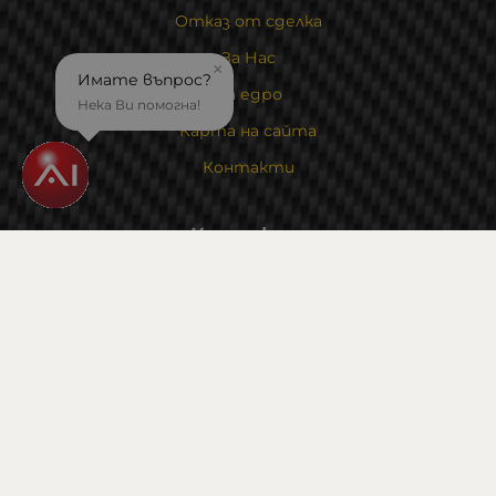
Отказ от сделка
За Нас
×
Имате въпрос?
На едро
Нека Ви помогна!
Карта на сайта
Контакти
Контакти
Магазин и склад : 0882342246
Адрес:
6000 гр. Стара Загора
ул. Калояновско шосе 1
Методи на плащане