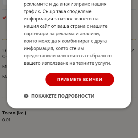
рекламите и да анализираме нашия
трафик. Също така споделяме
КОПЧЕТА ЗА ЕЛ.СТЪКЛА И ОГЛЕДАЛА
информация за използването на
нашия сайт от ваша страна с нашите
партньори за реклама и анализи,
Информация
които може да я комбинират с друга
информация, която сте им
1 брой Бутон за прозорец за Мерцедес MERCEDES-BENZ
предоставили или която са събрали от
C-Class W203 CLK W209 за пасажерска врата 2000-2007
вашето използване на техните услуги.
MERCEDES-BENZ C-Class W203 CLK W209
Материал: Пластмаса
ПРИЕМЕТЕ ВСИЧКИ
ПОКАЖЕТЕ ПОДРОБНОСТИ
Характеристики
Тегло (кг.)
0.01