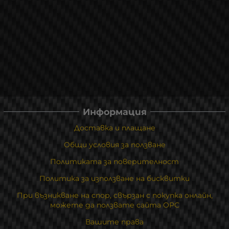
Информация
Доставка и плащане
Общи условия за ползване
Политиката за поверителност
Политика за използване на бисквитки
При възникване на спор, свързан с покупка онлайн,
можете да ползвате сайта ОРС
Вашите права