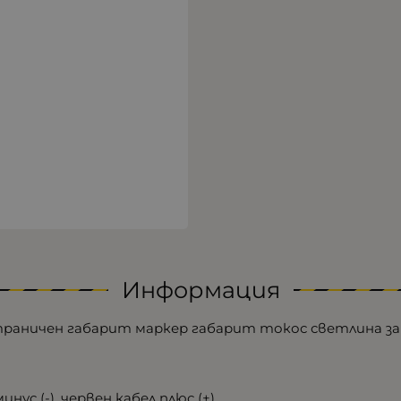
Информация
раничен габарит маркер габарит токос светлина за 
нус (-), червен кабел плюс (+)