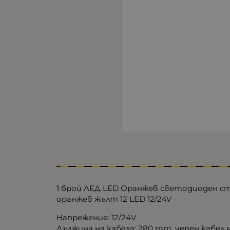
1 брой ЛЕД LED Оранжев светодиоден ст
оранжев жълт 12 LED 12/24V
Напрежение: 12/24V
Дължина на кабела: 280 mm, черен кабел ми