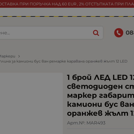
СТАВКА ПРИ ПОРЪЧКА НАД 60 EUR , 2% ОТСТЪПКАТА ПРИ ПЛ
08
Маркери
лина за камиони бус ван ремарке каравана оранжев жълт 12 LED
1 брой ЛЕД LED 
светодиоден с
маркер габарит
камиони бус ва
оранжев жълт 1
Арт.№:
MAR493