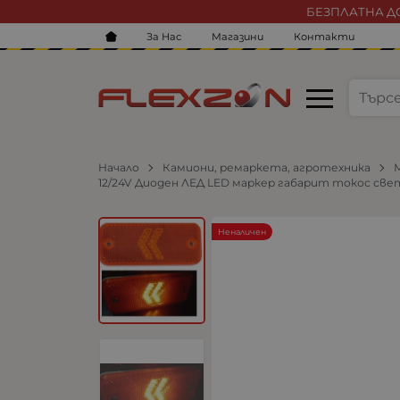
БЕЗПЛАТНА ДО
За Нас
Магазини
Контакти
Начало
Камиони, ремаркета, агротехника
12/24V Диоден ЛЕД LED маркер габарит токос свет
Неналичен