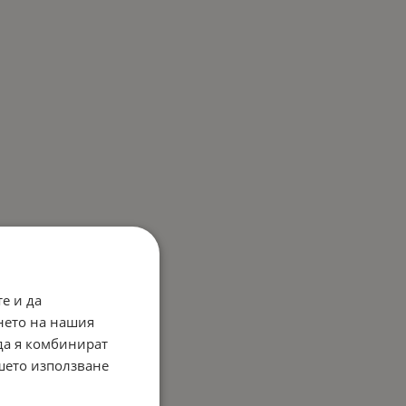
е и да
нето на нашия
 да я комбинират
ашето използване