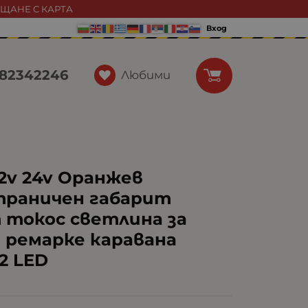
АЩАНЕ С КАРТА
Вход
82342246
Любими
12v 24v Оранжев
траничен габарит
 токос светлина за
н ремарке каравана
2 LED