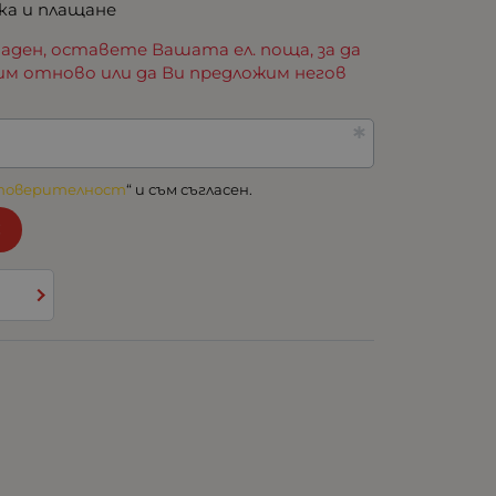
ка и плащане
аден, оставете Вашата ел. поща, за да
им отново или да Ви предложим негов
 поверителност
“ и съм съгласен.
!