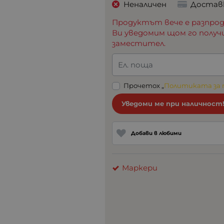
Неналичен
Достав
Продуктът вече е разпрод
Ви уведомим щом го получ
заместител.
Ел. поща
Прочетох „
Политиката за
Уведоми ме при наличност
Добави в любими
Маркери