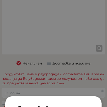
Неналичен
Доставка и плащане
Продуктът вече е разпродаден, оставете Вашата ел.
поща, за да Ви уведомим щом го получим отново или да
Ви предложим негов заместител.
Ел. поща
Прочетох „
Политиката за поверителност
“ и съм съгласен.