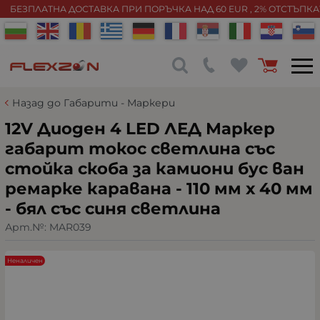
БЕЗПЛАТНА ДОСТАВКА ПРИ ПОРЪЧКА НАД 60 EUR , 2% ОТСТЪПК
Назад до Габарити - Маркери
12V Диоден 4 LED ЛЕД Маркер
габарит токос светлина със
стойка скоба за камиони бус ван
ремарке каравана - 110 мм х 40 мм
- бял със синя светлина
Арт.№:
MAR039
Неналичен