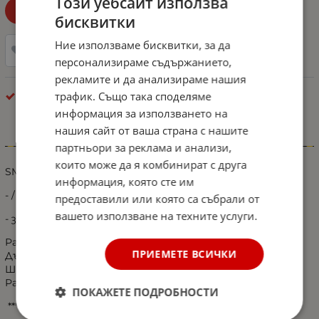
Този уебсайт използва
Уведоми ме при наличност!
бисквитки
Ние използваме бисквитки, за да
Добави в любими
персонализираме съдържанието,
рекламите и да анализираме нашия
трафик. Също така споделяме
Габарити - Маркери
информация за използването на
нашия сайт от ваша страна с нашите
Информация
партньори за реклама и анализи,
които може да я комбинират с друга
SMD LED маркер / габарит / токос
информация, която сте им
- / бял със синя светлина / -
предоставили или която са събрали от
вашето използване на техните услуги.
- за бусове, камиони, ремаркета
Размери:
ПРИЕМЕТЕ ВСИЧКИ
Дължина: 110mm
Ширина: 40mm
Разстояние между болтовете: 75mm
ПОКАЖЕТЕ ПОДРОБНОСТИ
*** Цената е за 1 брой ***