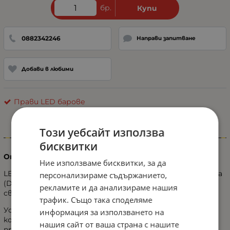
бр.
Купи
0882342246
Направи запитване
Добави в любими
Прави LED барове
Този уебсайт използва
Информация
бисквитки
Описание на продукта:
Ние използваме бисквитки, за да
LED бар с дължина 131 см, подходящ за дневна светлина
персонализираме съдържанието,
(DRL), с два режима на работа – постоянна и мигаща
рекламите и да анализираме нашия
светлина.
трафик. Също така споделяме
Устройството е снабдено със схема за свързване,
информация за използването на
което улеснява инсталацията и гарантира
нашия сайт от ваша страна с нашите
правилното функциониране.