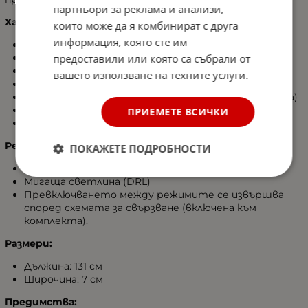
партньори за реклама и анализи,
Характеристики:
които може да я комбинират с друга
информация, която сте им
Светлинна мощност: 300W (3W на диод)
предоставили или която са събрали от
Брой LED диоди: 100
Работно напрежение: 12V – 24V
вашето използване на техните услуги.
Тип светлина: Насочена
Температура на светлината: 6500K (студено бяла)
Корпус: Твърд алуминий
ПРИЕМЕТЕ ВСИЧКИ
Цвят на корпуса: Черен
Режими на работа:
ПОКАЖЕТЕ ПОДРОБНОСТИ
Постоянна светлина (DRL)
Мигаща светлина (DRL)
Превключването между режимите се извършва
според схемата за свързване (включена към
комплекта).
Размери:
Дължина: 131 см
Широчина: 7 см
Пред
имства: