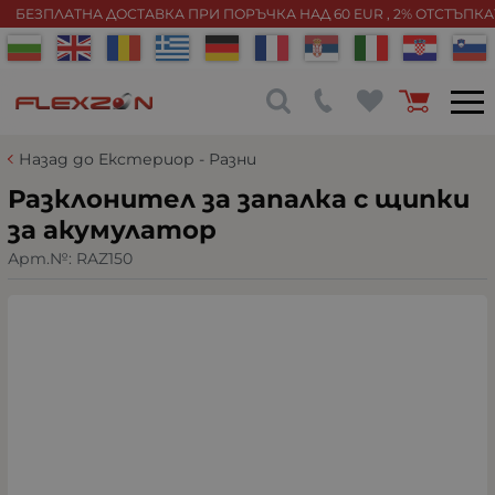
БЕЗПЛАТНА ДОСТАВКА ПРИ ПОРЪЧКА НАД 60 EUR , 2% ОТСТЪПК
Назад до Екстериор - Разни
Разклонител за запалка с щипки
за акумулатор
Арт.№:
RAZ150