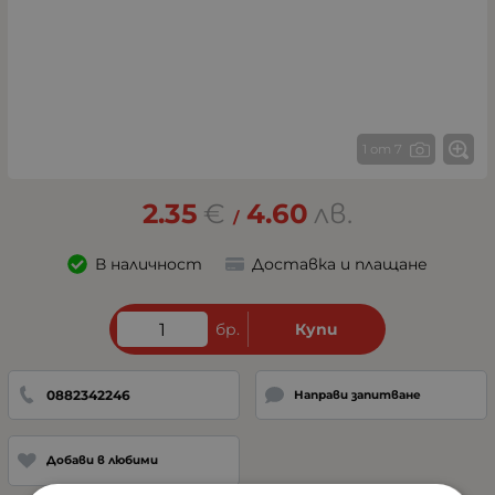
1 от 7
2.35
€
4.60
лв.
/
В наличност
Доставка и плащане
бр.
Купи
0882342246
Направи запитване
Добави в любими