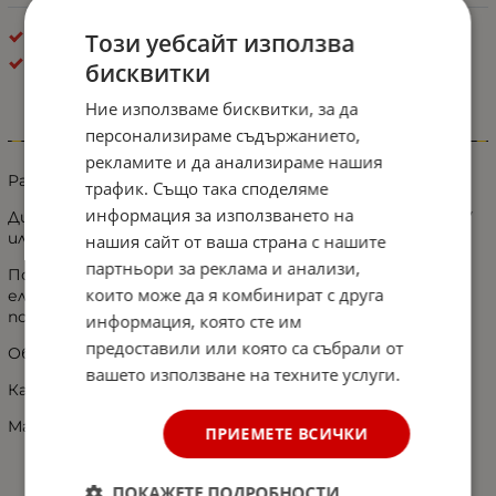
Брой в кашон: 84 бр.
Този уебсайт използва
Екстериор - Разни
бисквитки
Ние използваме бисквитки, за да
персонализираме съдържанието,
Информация
рекламите и да анализираме нашия
Разклонител за запалка с щипки за акумулатор
трафик. Също така споделяме
информация за използването на
Директно свързване към клемите на акумулатора 12V
или 24V;
нашия сайт от ваша страна с нашите
партньори за реклама и анализи,
Подходящ е за употреба с компресор за гуми,
които може да я комбинират с друга
електрически крик, прахосмукачка, хладилна чанта,
подвижна работна лампа и други;
информация, която сте им
предоставили или която са събрали от
Обща дължина 25см.
вашето използване на техните услуги.
Кабел 2 х 0.25мм².
Максимално натоварване 10А.
ПРИЕМЕТЕ ВСИЧКИ
ПОКАЖЕТЕ ПОДРОБНОСТИ