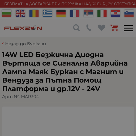
БЕЗПЛАТНА ДОСТАВКА ПРИ ПОРЪЧКА НАД 60 EUR , 2% ОТСТЪПК
Назад до Буркани
14W LED Безжична Диодна
Въртяща се Сигнална Аварийна
Лампа Маяк Буркан с Магнит и
Вендуза за Пътна Помощ
Платформа и др.12V - 24V
Арт.№:
MAR304