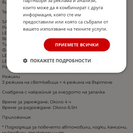
партньори за реклама и анализи,
вибрации - дизайн за външна употреба
които може да я комбинират с друга
Технически данни:
информация, която сте им
предоставили или която са събрали от
SAE, ECE R65, EMC R10
Работно напрежение: 12-24V
вашето използване на техните услуги.
LED мощност: 14W
Водоустойчива: IP67
Тип: Магнитна стойка + Монтаж на вендуза (вакуум)
ПРИЕМЕТЕ ВСИЧКИ
Флаш модели: 7
LED цвят: жулт / оранжев
ПОКАЖЕТЕ ПОДРОБНОСТИ
LED Диоди: 30 БР
Работна температура: -40°C~65°C
Режими
3 режима на светкавица + 4 режима на въртене
Снабдена с накрайник за гнездото на запалка
Време за зареждане; Около 4 ч
Време за разреждане: Около 6.5H
Приложения:
* Подходяща за повечето автомобили, лодки, камиони,
микробуси, трактори и др.