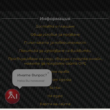
Информация
Доставка и плащане
Общи условия за ползване
Политиката за поверителност
Политика за използване на бисквитки
При възникване на спор, свързан с покупка онлайн,
можете да ползвате сайта ОРС
Вашите права
×
Имате въпрос?
Отказ от сделка
Нека Ви помогна!
За Нас
На едро
Карта на сайта