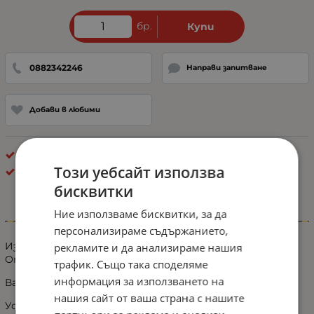
бр.
Купи
0882342246
Направи запитване
Добави в любими
Брой в кашон: 40 бр.
Този уебсайт използва
Буркани
бисквитки
Ние използваме бисквитки, за да
Информация
персонализираме съдържанието,
Издръжлива и удобна.
рекламите и да анализираме нашия
Опростен дизайн и лесна за използване.
трафик. Също така споделяме
информация за използването на
Вградени селективни светкавични модели.
нашия сайт от ваша страна с нашите
Устойчива на атмосферни влияния и устойчива на