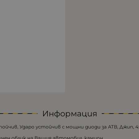
Информация
тойчив, Ударо устойчив с мощни диоди за АТВ, Джип, 4х
ичен облик на Вашия автомобил, камион