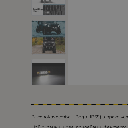
Висококачествен, Водо (IP68) и прахо ус
Нов дизайн и идея, придаващи фантаст