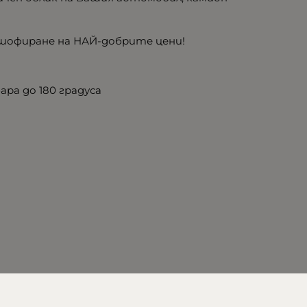
шофиране на НАЙ-добрите цени!
ра до 180 градуса
Характеристики