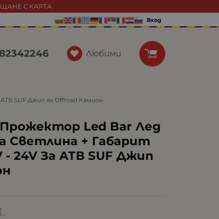
АЩАНЕ С КАРТА
Вход
82342246
Любими
АТВ SUF Джип 4х Offroad Камион
 Прожектор Led Bar Лед
ла Светлина + Габарит
V - 24V За АТВ SUF Джип
он
.