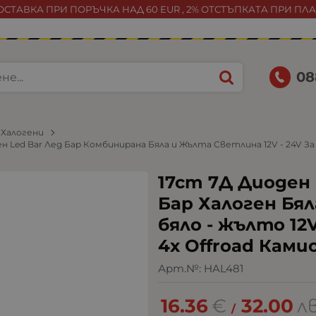
СТАВКА ПРИ ПОРЪЧКА НАД 60 EUR , 2% ОТСТЪПКАТА ПРИ ПЛ
08
 Халогени
 Led Bar Лед Бар Комбиниранa Бяла и Жълта Светлина 12V - 24V За 
17cm 7Д Диоден
Бар Халоген Бя
бяло - жълто 12
4х Offroad Ками
Арт.№:
HAL481
16.36
€
32.00
лв
/