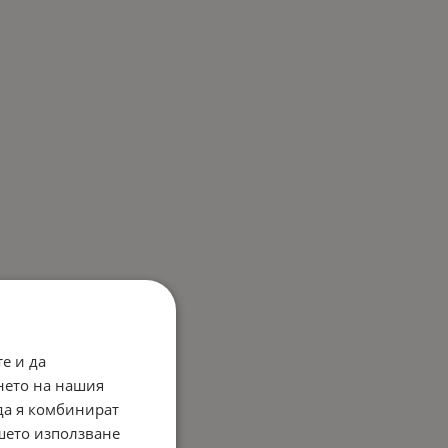
е и да
нето на нашия
 да я комбинират
ашето използване