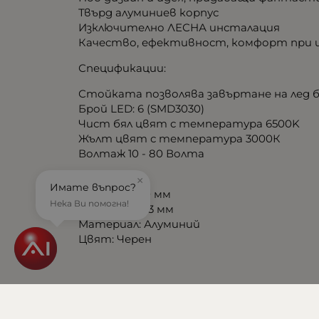
Твърд алуминиев корпус
Изключително ЛЕСНА инсталация
Качество, ефективност, комфорт при 
Спецификации:
Стойката позволява завъртане на лед ба
Брой LED: 6 (SMD3030)
Чист бял цвят с температура 6500K
Жълт цвят с температура 3000К
Волтаж 10 - 80 Волта
Размери:
×
Имате въпрос?
Дължина: 170 мм
Нека Ви помогна!
Широчина 43 мм
Материал: Алуминий
Цвят: Черен