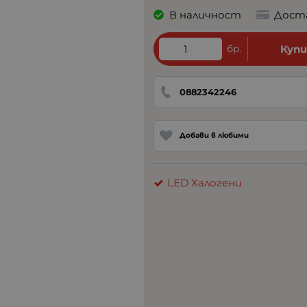
В наличност
Дост
бр.
Куп
0882342246
Добави в любими
LED Халогени