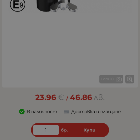
1 от 10
23.96
€
46.86
лв.
/
В наличност
Доставка и плащане
бр.
Купи