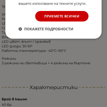
вашето използване на техните услуги.
Технически данни:
SAE, ECE R65, EMC R10
ПРИЕМЕТЕ ВСИЧКИ
Работно напрежение: 12-24V
LED мощност: 19W
Степен на водоустойчивост: IP67
ПОКАЖЕТЕ ПОДРОБНОСТИ
Тип: Монтаж на тръба
Флаш модели: 7
LED цвят: жълт / оранжев
LED диоди: 30 БР
Работна температура: -40°C~65°C
Режими
3 режима на светкавица + 4 режима на въртене
Характеристики
Брой в кашон
40 бр.