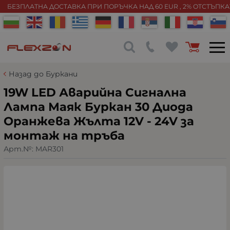
БЕЗПЛАТНА ДОСТАВКА ПРИ ПОРЪЧКА НАД 60 EUR , 2% ОТСТЪПК
Назад до Буркани
19W LED Аварийна Сигнална
Лампа Маяк Буркан 30 Диода
Оранжева Жълта 12V - 24V за
монтаж на тръба
Арт.№:
MAR301