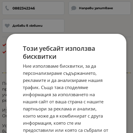
0882342246
Направи запитване
Добави в любими
Брой в кашон: 40 бр.
Този уебсайт използва
Буркани
бисквитки
Ние използваме бисквитки, за да
Информация
персонализираме съдържанието,
рекламите и да анализираме нашия
Подходяща за пътни превозни средства, които
трафик. Също така споделяме
превишават габарита или са опасни за останалите
информация за използването на
участници в движението :трактори, комбайни,
репатраци, снегорини, аварийни автомобили и др.
нашия сайт от ваша страна с нашите
партньори за реклама и анализи,
Издръжлива и удобна.
които може да я комбинират с друга
Опростен дизайн и лесна за използване.
информация, която сте им
Устойчива на атмосферни влияния и устойчива на
предоставили или която са събрали от
вибрации - дизайн за външна употреба