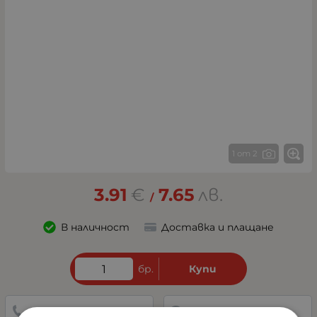
1 от 2
3.91
€
7.65
лв.
/
В наличност
Доставка и плащане
бр.
Купи
0882342246
Направи запитване