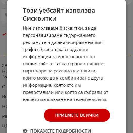
Този уебсайт използва
Добави в любими
бисквитки
Ние използваме бисквитки, за да
Габарити - Маркери
персонализираме съдържанието,
рекламите и да анализираме нашия
трафик. Също така споделяме
Информация
информация за използването на
нашия сайт от ваша страна с нашите
28LED Светодиоден Габарит Маркер Токос Оранжев
партньори за реклама и анализи,
Неон Ефект 12V-24V със стойка за Mercedes Sprinter
Vokswagen VW Crafter
които може да я комбинират с друга
информация, която сте им
С неонов ефект за по-добра видимост.
предоставили или която са събрали от
Водоустойчив.
вашето използване на техните услуги.
Напрежение: 12 - 24V
ПРИЕМЕТЕ ВСИЧКИ
Размери: 10 x 4.5cm
Цвят: оранжев
ПОКАЖЕТЕ ПОДРОБНОСТИ