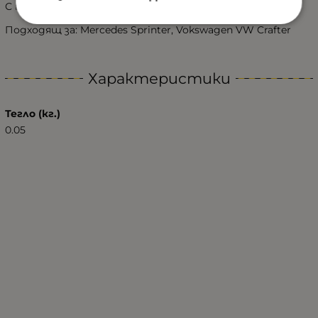
С неонов ефект за по-добра видимост.
Подходящ за: Mercedes Sprinter, Vokswagen VW Crafter
Характеристики
Тегло (кг.)
0.05