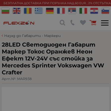
БЕЗПЛАТНА ДОСТАВКА ПРИ ПОРЪЧКА НАД 60 EUR , 2% ОТСТЪПК
Назад до Габарити - Маркери
28LED Светодиоден Габарит
Маркер Токос Оранжев Неон
Ефект 12V-24V със стойка за
Mercedes Sprinter Vokswagen VW
Crafter
Арт.№:
MAR938