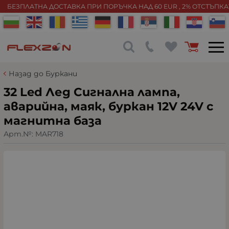
БЕЗПЛАТНА ДОСТАВКА ПРИ ПОРЪЧКА НАД 60 EUR , 2% ОТСТЪПК
Назад до Буркани
32 Led Лед Сигнална лампа,
аварийна, маяк, буркан 12V 24V с
магнитна база
Арт.№:
MAR718