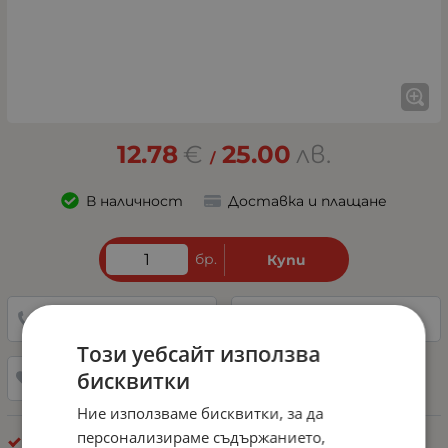
12.78
€
25.00
лв.
/
В наличност
Доставка и плащане
бр.
Купи
0882342246
Направи запитване
Този уебсайт използва
бисквитки
Добави в любими
Ние използваме бисквитки, за да
персонализираме съдържанието,
Буркани