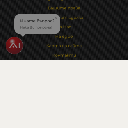
Вашите права
Отказ от сделка
×
Имате въпрос?
За Нас
Нека Ви помогна!
На едро
Карта на сайта
Контакти
Контакти
Магазин и склад : 0882342246
Адрес:
6000 гр. Стара Загора
ул. Калояновско шосе 1
Методи на плащане