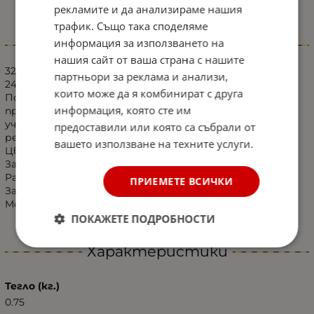
рекламите и да анализираме нашия
трафик. Също така споделяме
информация за използването на
Информация
нашия сайт от ваша страна с нашите
32 Led Лед Сигнална лампа, аварийна, маяк, буркан 12V
партньори за реклама и анализи,
24Vс магнитна база -
които може да я комбинират с друга
Подходяща за пътни превозни средства, които
информация, която сте им
превишават габарита или са опасни за останалите
участници в движението: трактори, комбайни,
предоставили или която са събрали от
репатраци, снегорини, аварийни автомобили и др.
вашето използване на техните услуги.
Цвят - жълт.
Захранване - 12V
Размери: 160 х 128 мм
ПРИЕМЕТЕ ВСИЧКИ
Закрепване: магнит
Мощност: 15W
ПОКАЖЕТЕ ПОДРОБНОСТИ
Характеристики
Тегло (кг.)
0.75