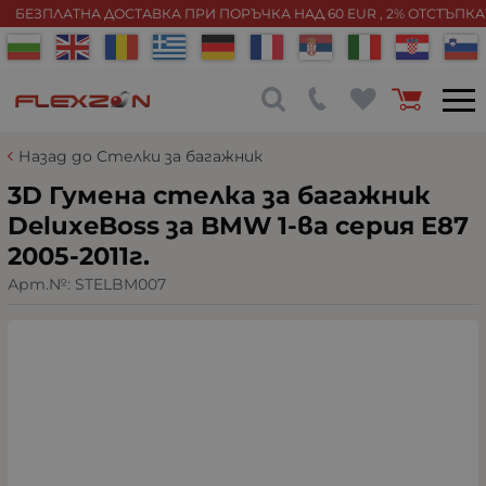
БЕЗПЛАТНА ДОСТАВКА ПРИ ПОРЪЧКА НАД 60 EUR , 2% ОТСТЪПК
Назад до Стелки за багажник
3D Гумена стелка за багажник
DeluxeBoss за BMW 1-ва серия E87
2005-2011г.
Арт.№:
STELBM007