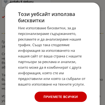
Добави в любими
Този уебсайт използва
Стелки за багажник
бисквитки
Ние използваме бисквитки, за да
Информация
персонализираме съдържанието,
рекламите и да анализираме нашия
Гумена стелка за багажник
DeluxeBoss
е индивидуална
трафик. Също така споделяме
за различните модели автомобили.
информация за използването на
Стелката за багажник
DeluxeBoss
не излъчва
нашия сайт от ваша страна с нашите
неприятна миризма и предлага стилен и елегантен
партньори за реклама и анализи,
външен вид, който допълва интериора на вашия
които може да я комбинират с друга
автомобил.
информация, която сте им
Тя е изключително издръжлива и разполага с доста
предоставили или която са събрали от
висок праг (тип леген), предотвратяващ разливането
вашето използване на техните услуги.
на течности и разпространението на прах върху
мокета в багажника на автомобила Ви.
Изработена от висококачествен
TPE каучук
, който е
ПРИЕМЕТЕ ВСИЧКИ
устойчив на топлина и течности.