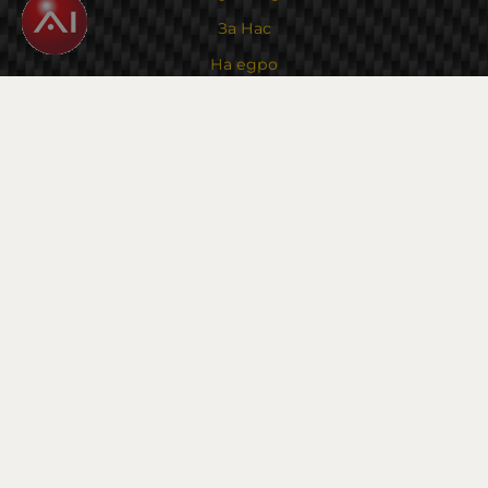
За Нас
На едро
Карта на сайта
Контакти
Контакти
Магазин и склад : 0882342246
Адрес:
6000 гр. Стара Загора
ул. Калояновско шосе 1
Методи на плащане
Следвайте ни