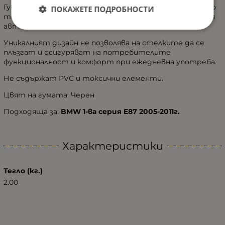
Гумената стелка е лесна за поставяне и сваляне, като
ПОКАЖЕТЕ ПОДРОБНОСТИ
точно отговаря на размерите на багажника на вашия
автомобил.
Уникалният дизайн не позволява на стелките да се
плъзгат и осигуряват на потребителите
функционалност и комфорт при ежедневна употреба.
Не съдържат PVC и токсични елементи.
Цвят на гумата: Черен
Подходяща за:
BMW 1-ва серия E87 2005-2011г.
Характеристики
Тегло (кг.)
2.00