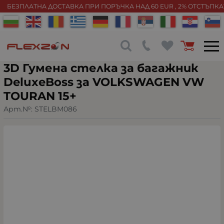
БЕЗПЛАТНА ДОСТАВКА ПРИ ПОРЪЧКА НАД 60 EUR , 2% ОТСТЪПК
3D Гумена стелка за багажник
DeluxeBoss за VOLKSWAGEN VW
TOURAN 15+
Арт.№:
STELBM086