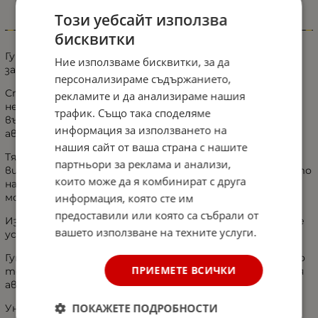
Този уебсайт използва
Информация
бисквитки
Гумена стелка за багажник
DeluxeBoss
е индивидуална
Ние използваме бисквитки, за да
за различните модели автомобили.
персонализираме съдържанието,
Стелката за багажник
DeluxeBoss
не излъчва
рекламите и да анализираме нашия
неприятна миризма и предлага стилен и елегантен
трафик. Също така споделяме
външен вид, който допълва интериора на вашия
информация за използването на
автомобил.
нашия сайт от ваша страна с нашите
Тя е изключително издръжлива и разполага с доста
партньори за реклама и анализи,
висок праг (тип леген), предотвратяващ разливането
които може да я комбинират с друга
на течности и разпространението на прах върху
информация, която сте им
мокета в багажника на автомобила Ви.
предоставили или която са събрали от
Изработена от висококачествен
TPE каучук
, който е
вашето използване на техните услуги.
устойчив на топлина и течности.
Гумената стелка е лесна за поставяне и сваляне, като
ПРИЕМЕТЕ ВСИЧКИ
точно отговаря на размерите на багажника на вашия
автомобил.
ПОКАЖЕТЕ ПОДРОБНОСТИ
Уникалният дизайн не позволява на стелките да се