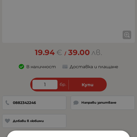
19.94
€
39.00
лв.
/
В наличност
Доставка и плащане
бр.
Купи
0882342246
Направи запитване
Добави в любими