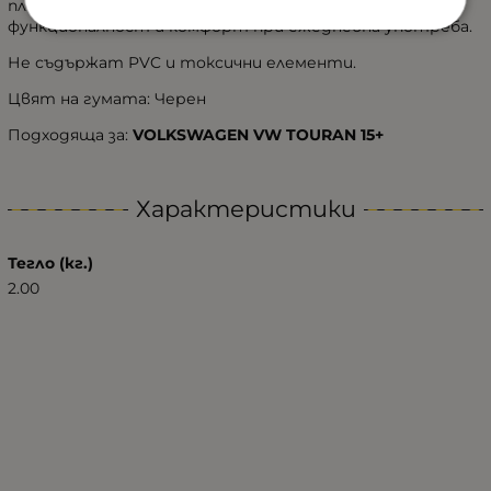
плъзгат и осигуряват на потребителите
функционалност и комфорт при ежедневна употреба.
Не съдържат PVC и токсични елементи.
Цвят на гумата: Черен
Подходяща за:
VOLKSWAGEN VW TOURAN 15+
Характеристики
Тегло (кг.)
2.00