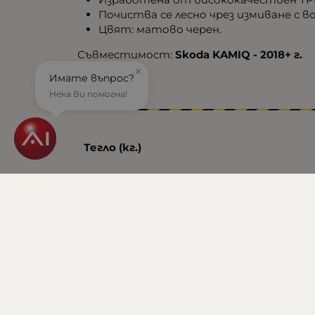
Почиства се лесно чрез измиване с в
Цвят: матово черен.
Съвместимост:
Skoda KAMIQ - 2018+ г.
×
Имате въпрос?
Нека Ви помогна!
Тегло (кг.)