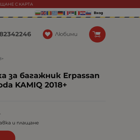
АЩАНЕ С КАРТА
Вход
82342246
Любими
8+
а за багажник Erpassan
oda KAMIQ 2018+
.
авка и плащане
и