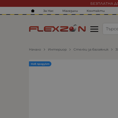
БЕЗПЛАТНА ДО
За Нас
Магазини
Контакти
Начало
Интериор
Стелки за багажник
3
Нов продукт