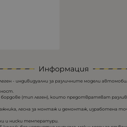
Информация
 леген - индивидуални за различните модели автомоби
хност.
и бордове (тип леген), които предотвратяват разли
ажника, лесна за монтаж и демонтаж, изработена точ
ки и ниски температури.
аучук, без неприятна миризма, мек и лесен за сгъван