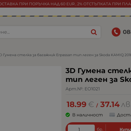
СТАВКА ПРИ ПОРЪЧКА НАД 60 EUR , 2% ОТСТЪПКАТА ПРИ ПЛ
08
D Гумена стелка за багажник Erpassan тип леген за Skoda KAMIQ 201
3D Гумена стелк
тип леген за Sk
Арт.№:
EO1021
18.99
€
37.14
лв
/
В наличност
Дост
бр.
Куп