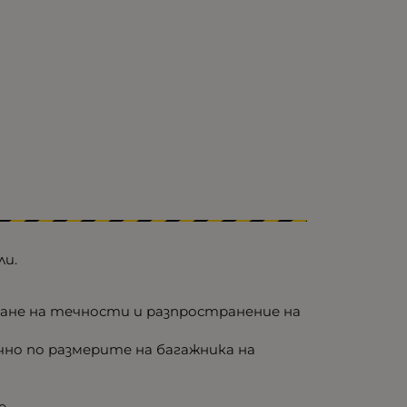
ли.
ване на течности и разпространение на
но по размерите на багажника на
е.