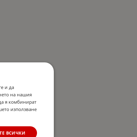
е и да
нето на нашия
 да я комбинират
ашето използване
ТЕ ВСИЧКИ