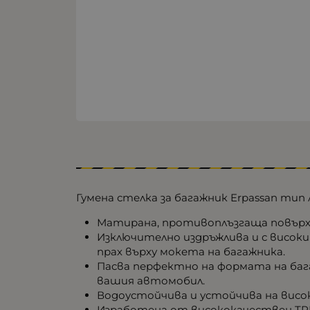
Гумена стелка за багажник Erpassan тип
Матирана, противоплъзгаща повър
Изключително издръжлива и с висок
прах върху мокета на багажника.
Пасва перфектно на формата на баг
вашия автомобил.
Водоустойчива и устойчива на висо
Изработена от висококачествен TPE к