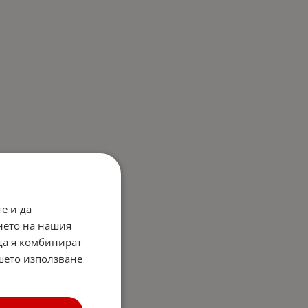
е и да
нето на нашия
 да я комбинират
ашето използване