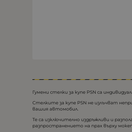
Гумени стелки за купе PSN са индивидуа
Стелките за купе PSN не излъчват неп
вашия автомобил.
Те са изключително издръжливи и разпо
разпространението на прах върху моке