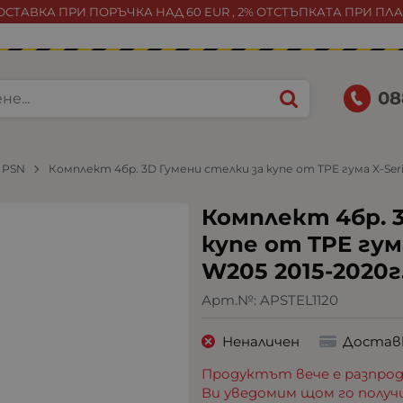
СТАВКА ПРИ ПОРЪЧКА НАД 60 EUR , 2% ОТСТЪПКАТА ПРИ ПЛ
08
PSN
Комплект 4бр. 3D Гумени стелки за купе от TPE гума X-Ser
Комплект 4бр. 
купе от TPE гум
W205 2015-2020г
Арт.№:
APSTEL1120
Неналичен
Достав
Продуктът вече е разпрод
Ви уведомим щом го получ