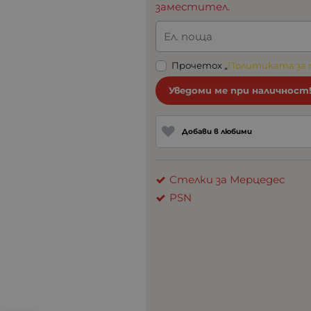
заместител.
Ел. поща
Прочетох „
Политиката за
Уведоми ме при наличност
Добави в любими
Стелки за Мерцедес
PSN