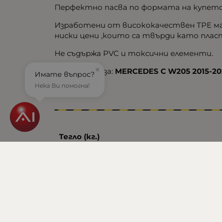
Перфектно пасва по формата на купето
Изработени от висококачествен TPE мате
ниски цени ,които са твърди като плас
Не съдържа PVC и токсични елементи.
×
Подходящи за:
MERCEDES C W205 2015-20
Имате въпрос?
Нека Ви помогна!
Тегло (кг.)