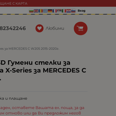
АЩАНЕ С КАРТА
Вход
82342246
Любими
ies за MERCEDES C W205 2015-2020г.
3D Гумени стелки за
а X-Series за MERCEDES C
.
ка и плащане
аден, оставете Вашата ел. поща, за да
им отново или да Ви предложим негов