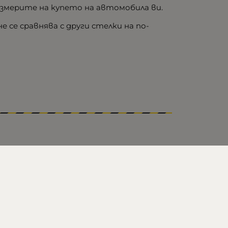
змерите на купето на автомобила ви.
 се сравнява с други стелки на по-