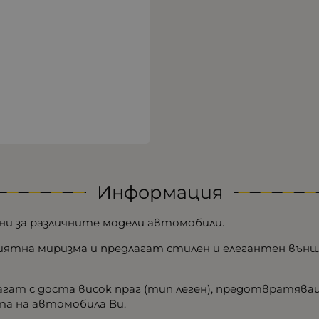
Информация
лни за различните модели автомобили.
риятна миризма и предлагат стилен и елегантен външ
лагат с доста висок праг (тип леген), предотвратяв
та на автомобила Ви.