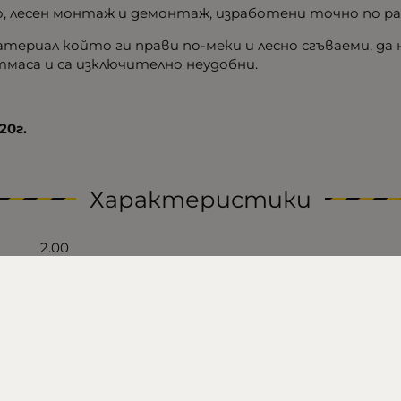
, лесен монтаж и демонтаж, изработени точно по ра
риал който ги прави по-меки и лесно сгъваеми, да не
тмаса и са изключително неудобни.
20г.
Характеристики
2.00