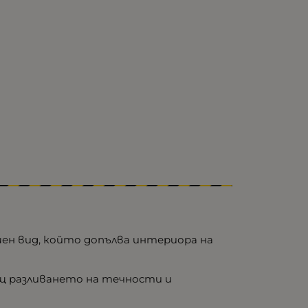
ен вид, който допълва интериора на
ащ разливането на течности и