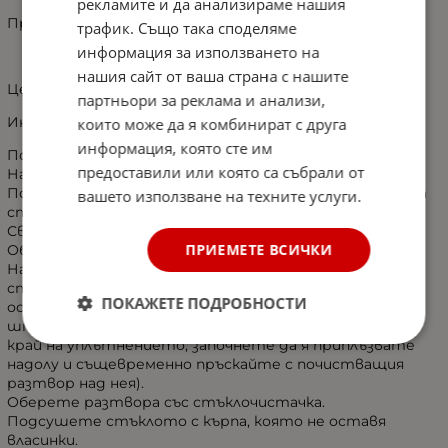
рекламите и да анализираме нашия
Пращаме в картонен тубос!
трафик. Също така споделяме
информация за използването на
нашия сайт от ваша страна с нашите
Цената е за брой!
партньори за реклама и анализи,
Инструкции за монтаж:
които може да я комбинират с друга
информация, която сте им
Почистете прозореца от вътрешната страна.
предоставили или която са събрали от
Напръскайте стъклото с почистващ разтвор.
Почистете добре под уплътненията и горния ръб на
вашето използване на техните услуги.
стъклото.
Свалете прозореца 3-4 см надолу.
ПРИЕМЕТЕ ВСИЧКИ
Оберете разтвора със стъклочистачка.
Напръскайте обилно стъклото от вътрешната
страна, от горе на долу, с цел премахване на малки
ПОКАЖЕТЕ ПОДРОБНОСТИ
остатъци от замърсяване (може да използвате
шпатулата за монтаж, като я подпъхнете в горния
край на уплътнението, започнете да я приплъзвате
надолу и същевременно пръскайте с почистващия
разтвор над нея).
Оберете разтвора със стъклочистачка.
Подсушете стъклото с кърпа, която не оставя
власинки.