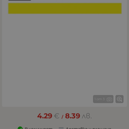
1 от 3
4.29
€
8.39
лв.
/