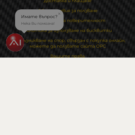
Доставка и плащане
Общи условия за ползване
×
Имате въпрос?
Политиката за поверителност
Нека Ви помогна!
Политика за използване на бисквитки
При възникване на спор, свързан с покупка онлайн,
можете да ползвате сайта ОРС
Вашите права
Отказ от сделка
За Нас
На едро
Карта на сайта
Контакти
Контакти
Магазин и склад : 0882342246