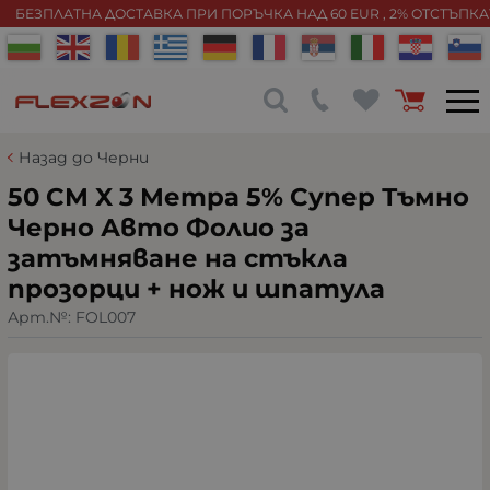
БЕЗПЛАТНА ДОСТАВКА ПРИ ПОРЪЧКА НАД 60 EUR , 2% ОТСТЪПК
Назад до Черни
50 СМ X 3 Метра 5% Супер Тъмно
Черно Авто Фолио за
затъмняване на стъкла
прозорци + нож и шпатула
Арт.№:
FOL007