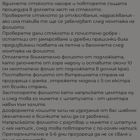
Вдигнете стъклото нагоре и повторете същата
процедура в долната част на стъклото.
Проверете стъклото за отлюспвания, надрасквания -
ако има такива те ще се забелязват след монтажа на
фолиото.
Проверете дали стъклото е почистено добре -
остатъци от замърсяване и дребни прашинки биха
предизвикали появата на петна и балончета след
монтажа на фолиото.
Отлепете внимателно фолиото от подложката,
като започнете от горе надолу и оставите около 10
см неотлепено фолио от подложката в долния край.
Поставете фолиото от вътрешната страна на
прозореца с рамка , отрежете модела с 5 см екстра
от всички страни.
Застопорете фолиото като напръскате центъра му
и след това го минете с шпатулата – от центъра
навън към ъглите.
Дооформете лошите ъгли на изрязания от вас шаблон
(желателно е всичките ъгли да са заоблени).
Напръскайте фолиото с разтвор и минете с шпатула
с лек натиск , след това повторете с по-голям натиск.
Препоръчително е 5-6 дни прозореца да не се сваля и