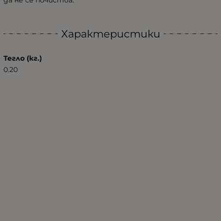
да не се почиства.
Характеристики
Тегло (кг.)
0.20