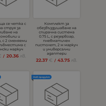
а се четка с
Комплект за
а струя за
обезвъздушаване на
миване на
спирачна система
омобили и
0.75 L, с резервоар,
, с 2 сменяеми
пневматичен
 съвместима с
пистолет, 2 м маркуч
нски маркуч
и универсални
адаптери
€
20.36
лв.
/
22.37
€
43.75
лв.
/
Нов продукт