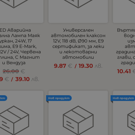
ED Аварийна
Универсален
Въртящ
ална Лампа Маяк
автомобилен клаксон
водн
уркан, 24W, 17
12V, 118 dB, Ø90 мм, E9
из
има, E9 E-Mark,
сертификат, за леки
авт
 12V / 24V, Червена
и лекотоварни
градина
лина, С Магнит
автомобили
глави,
и Вендуза
гради
9.87
€
19.30
лв.
/
26.00
€
10.41
99
€
39.10
лв.
/
укт
Нов продукт
Нов продукт