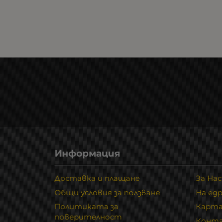
Информация
Доставка и плащане
За Нас
Общи условия за ползване
На ед
Политиката за
Карта
поверителност
Конт