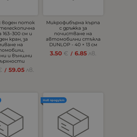
с воден поток
Микрофибърна кърпа
с телескопична
с дръжка за
 163–300 см и
почистване на
ден кран, за
автомобилни стъкла
миване на
DUNLOP - 40 × 13 см
томобили,
3.50
€
6.85
лв.
/
ани и външни
ърхности
€
59.05
лв.
/
Нов продукт