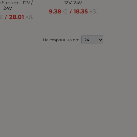
абарит - 12V /
12V-24V
24V
9.38
€
18.35
лв.
/
€
28.01
лв.
/
На страница по: