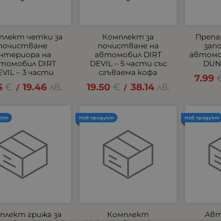
плект четки за
Комплект за
Препа
почистване
почистване на
зап
нтериора на
автомобил DIRT
автомо
томобил DIRT
DEVIL – 5 части със
DUN
VIL – 3 части
сгъваема кофа
7.99
5
€
19.46
лв.
19.50
€
38.14
лв.
/
/
укт
Нов продукт
Нов продукт
плект грижа за
Комплект
Авт