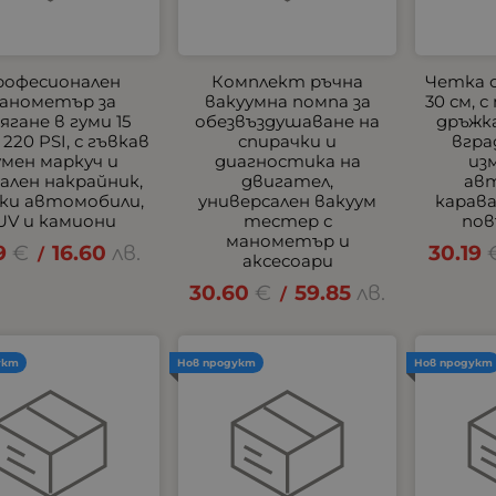
рофесионален
Комплект ръчна
Четка 
анометър за
вакуумна помпа за
30 см, 
ягане в гуми 15
обезвъздушаване на
дръжка
 220 PSI, с гъвкав
спирачки и
вгра
умен маркуч и
диагностика на
из
лен накрайник,
двигател,
ав
еки автомобили,
универсален вакуум
карав
UV и камиони
тестер с
пов
манометър и
9
€
16.60
лв.
30.19
/
аксесоари
30.60
€
59.85
лв.
/
укт
Нов продукт
Нов продукт