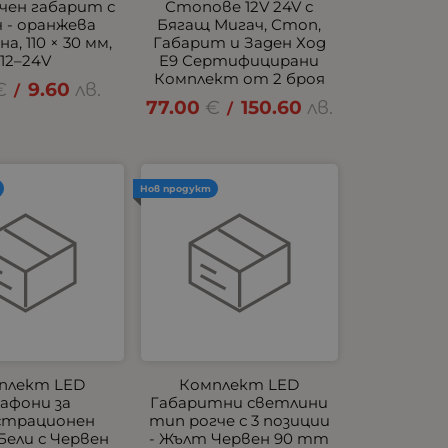
чен габарит с
Стопове 12V 24V с
 - оранжева
Бягащ Мигач, Стоп,
а, 110 × 30 мм,
Габарит и Заден Ход
12–24V
E9 Сертифицирани
Комплект от 2 броя
€
9.60
лв.
/
77.00
€
150.60
лв.
/
Нов продукт
плект LED
Комплект LED
афони за
Габаритни светлини
страционен
тип рогче с 3 позиции
Бели с Червен
- Жълт Червен 90 mm