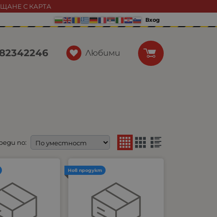
АЩАНЕ С КАРТА
Вход
82342246
Любими
реди по:
Нов продукт