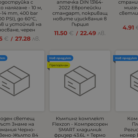
одоструйка с
аптечка DIN 13164-
страни
о налягане - 10 м,
2022 Европейски
мигач
-14 mm, 400 bar
стандарт, покриващ
светлин
00 PSI), до 60°C,
новите изисквания в
ав и устойчив на
Гърция
4.91
носване, черен
11.50
€
22.49
лв.
/
5
€
27.28
лв.
/
укт
Нов продукт
Нов продукт
Препоръчан
оден светещ
Къмпинг комплект
Ком
ъст Знаме на
Flexzon - Kомпресорен
Пл
рмания Черно-
SMART хладилник
Реги
вено-Жълто 84
фризер 43.6L + Термо
номер 