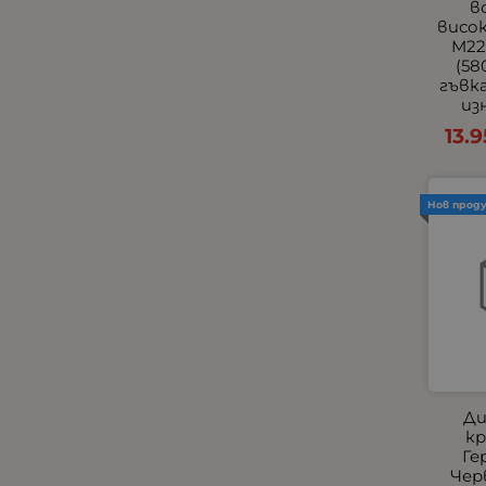
в
Универсални Накрайници
висок
M22
Хладилници, хладилни
(58
кутии и чанти
гъвк
Централно заключване и
из
аларми
13.9
Черни
Всички Универсални
Външни фарове с мигачи
Нов прод
Тънки Едноредови
Универсални Стелки
Универсални Халогени
Универсални
Подлакътници
Халогени за Камиони
Подлакътници по Модели
Ди
за Леки Автомобили по
кр
Модели
Ге
Чер
Прави LED барове