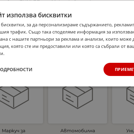
мобила DUNLOP
Микрофибърна къпра
аптеч
 части, основни
и Гъба за почистване
аксесоари за
на интериора на
светло
йт използва бисквитки
очистване на
автомобил Dunlop -
жилет
автомобил
аромат Океан
три
 бисквитки, за да персонализираме съдържанието, рекламит
Ев
0
€
32.27
лв.
4.99
€
9.76
лв.
шия трафик. Също така споделяме информация за използва
/
/
станда
рана с нашите партньори за реклама и анализи, които може
новите
ция, която сте им предоставили или която са събрали от в
27.00
и.
ПОДРОБНОСТИ
ПРИЕМЕ
укт
Нов продукт
Нов продукт
Маркуч за
Автомобилна
Ун