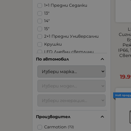
1+1 Предни Седалки
13"
14"
15"
L
Сигн
2+1 Предни Универсални
Б
Kрушки
Реж
IP66,
LED Дневни светлини
Свет
По автомобил
LED Ленти
LED Стопове
LED Фарове | Халогени |
19.
Задна светлина
LED Халогени
USB
Нов прод
Аксесоари за ремаркета
Аксесоари за
Производител
тротинетки
Блицове
Carmotion
(72)