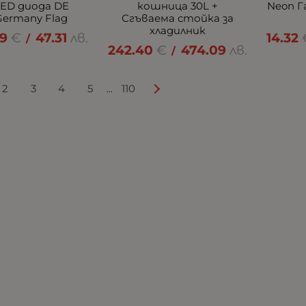
LED диода DE
кошница 30L +
Neon Г
Germany Flag
Сгъваема стойка за
хладилник
19
€
47.31
лв.
14.32
/
242.40
€
474.09
лв.
/
2
3
4
5
110
...