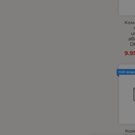
Комплекти
Компресори
КОПЧЕТА ЗА ЕЛ.СТЪКЛА И
Ком
ОГЛЕДАЛА
и
Къмпинг и градина
ав
Габарити - Маркери
DE
Маркучи и съединиения
9.9
Огледала
Окабеляване за светлини
Нов прод
Окабеляване и Бутони
Парктроник
Пневматични
Подглавници
Подгряващи подложки
Подлакътници
Покривала за автомобили
Ком
Помпи