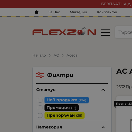
БЕЗПЛАТНА ДО
За Нас
Магазини
Контакти
Начало
AC
Aceca
AC 
Филтри
2632 П
Статус
Нов продукт
(194)
Промо -2
Промоция
(12)
Препоръчан
(28)
Категория