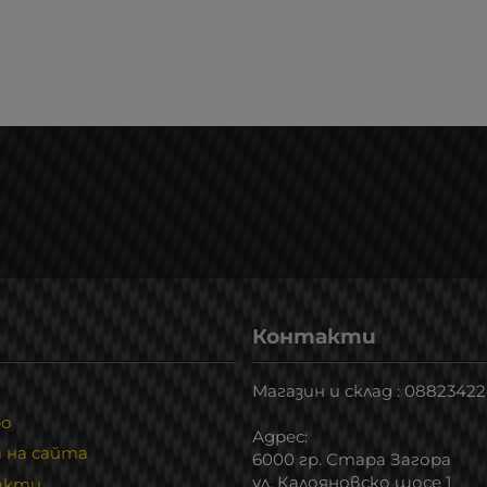
Контакти
Магазин и склад : 0882342
ро
Адрес:
 на сайта
6000 гр. Стара Загора
ул. Калояновско шосе 1
акти