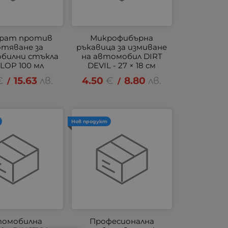
рат против
Микрофибърна
отяване за
ръкавица за измиване
билни стъкла
на автомобил DIRT
LOP 100 мл
DEVIL - 27 × 18 см
€
15.63
лв.
4.50
€
8.80
лв.
/
/
Нов продукт
омобилна
Професионална