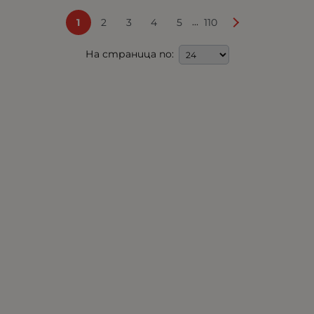
...
1
2
3
4
5
110
На страница по: