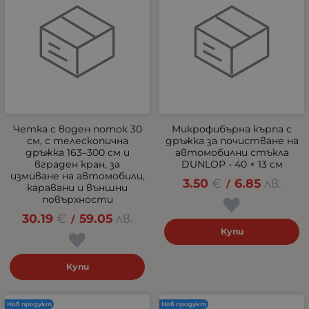
Четка с воден поток 30
Микрофибърна кърпа с
см, с телескопична
дръжка за почистване на
дръжка 163–300 см и
автомобилни стъкла
вграден кран, за
DUNLOP - 40 × 13 см
измиване на автомобили,
3.50
€
6.85
лв.
/
каравани и външни
повърхности
30.19
€
59.05
лв.
/
Купи
Купи
Нов продукт
Нов продукт