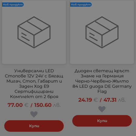
Нов продукт
Нов продукт
Универсални LED
Диоден светещ кръст
Стопове 12V 24V с Бягащ
Знаме на Германия
Мигач, Стоп, Габарит и
Черно-Червено-Жълто
Заден Ход E9
84 LED диода DE Germany
Сертифицирани
Flag
Комплект от 2 броя
24.19
€
47.31
лв.
/
77.00
€
150.60
лв.
/
Купи
Купи