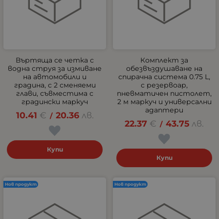
Въртяща се четка с
Комплект за
водна струя за измиване
обезвъздушаване на
на автомобили и
спирачна система 0.75 L,
градина, с 2 сменяеми
с резервоар,
глави, съвместима с
пневматичен пистолет,
градински маркуч
2 м маркуч и универсални
адаптери
10.41
€
20.36
лв.
/
22.37
€
43.75
лв.
/
Купи
Купи
Нов продукт
Нов продукт