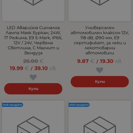
LED Аварийна Сигнална
Универсален
Лампа Маяк Буркан, 24W,
автомобилен клаксон 12V,
17 Режима, E9 E-Mark, IP66,
118 dB, Ø90 мм, E9
12V / 24V, Червена
сертификат, за леки и
Светлина, С Магнит и
лекотоварни
Вендуза
автомобили
26.00
€
9.87
€
19.30
лв.
/
19.99
€
39.10
лв.
/
Купи
Купи
Нов продукт
Нов продукт