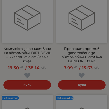
Комплект за почистване
Препарат против
на автомобил DIRT DEVIL
запотяване за
– 5 части със сгъваема
автомобилни стъкла
кофа
DUNLOP 100 мл
19.50
€
38.14
лв.
7.99
€
15.63
лв.
/
/
Купи
Купи
Нов продукт
Нов продукт