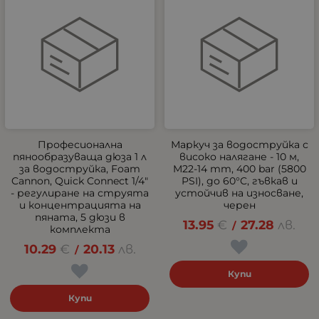
Професионална
Маркуч за водоструйка с
пянообразуваща дюза 1 л
високо налягане - 10 м,
за водоструйка, Foam
M22-14 mm, 400 bar (5800
Cannon, Quick Connect 1/4"
PSI), до 60°C, гъвкав и
- регулиране на струята
устойчив на износване,
и концентрацията на
черен
пяната, 5 дюзи в
13.95
€
27.28
лв.
/
комплекта
10.29
€
20.13
лв.
/
Купи
Купи