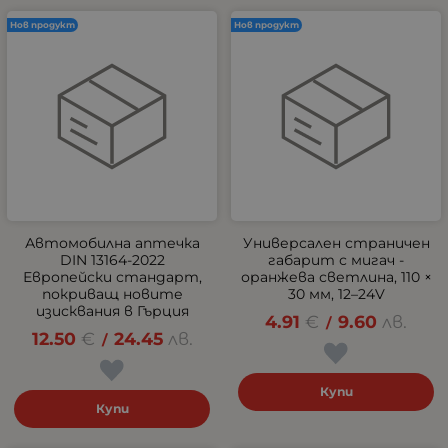
Нов продукт
Нов продукт
Автомобилна аптечка
Универсален страничен
DIN 13164-2022
габарит с мигач -
Европейски стандарт,
оранжева светлина, 110 ×
покриващ новите
30 мм, 12–24V
изисквания в Гърция
4.91
€
9.60
лв.
/
12.50
€
24.45
лв.
/
Купи
Купи