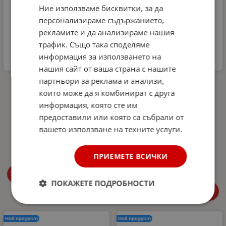
Ние използваме бисквитки, за да
персонализираме съдържанието,
рекламите и да анализираме нашия
трафик. Също така споделяме
информация за използването на
нашия сайт от ваша страна с нашите
партньори за реклама и анализи,
Комплект
Автомобилна аптечка
Микрофибърна къпра и
DIN 13164-2022 +
които може да я комбинират с друга
Гъба за почистване на
светлоотразителна
информация, която сте им
интериора на
жилетка и авариен
автомобил Dunlop -
триъгълник –
предоставили или която са събрали от
аромат Океан
Европейски стандарт,
вашето използване на техните услуги.
покриващ новите
4.99
€
9.76
лв.
/
изисквания в Гърция
27.00
€
52.81
лв.
ПРИЕМЕТЕ ВСИЧКИ
/
Купи
ПОКАЖЕТЕ ПОДРОБНОСТИ
Купи
Нов продукт
Нов продукт