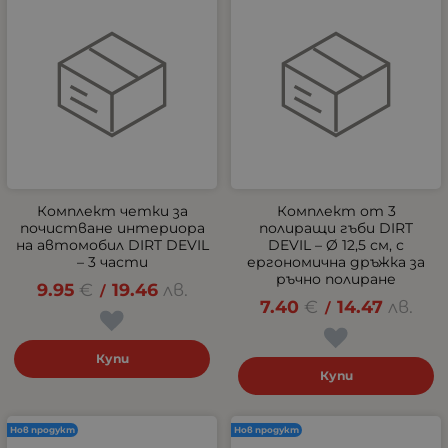
Комплект четки за
Комплект от 3
почистване интериора
полиращи гъби DIRT
на автомобил DIRT DEVIL
DEVIL – Ø 12,5 см, с
– 3 части
ергономична дръжка за
ръчно полиране
9.95
€
19.46
лв.
/
7.40
€
14.47
лв.
/
Купи
Купи
Нов продукт
Нов продукт