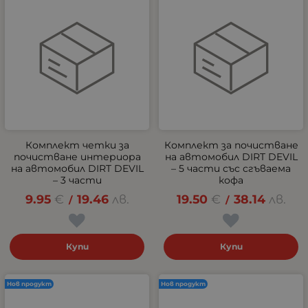
Комплект четки за
Комплект за почистване
почистване интериора
на автомобил DIRT DEVIL
на автомобил DIRT DEVIL
– 5 части със сгъваема
– 3 части
кофа
9.95
€
19.46
лв.
19.50
€
38.14
лв.
/
/
Купи
Купи
Нов продукт
Нов продукт