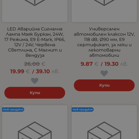
LED Аварийна Сигнална
Универсален
Лампа Маяк Буркан, 24W,
автомобилен клаксон 12V,
17 Режима, E9 E-Mark, IP66,
118 dB, Ø90 мм, E9
12V / 24V, Червена
сертификат, за леки и
Светлина, С Магнит и
лекотоварни
Вендуза
автомобили
26.00
€
9.87
€
19.30
лв.
/
19.99
€
39.10
лв.
/
Купи
Купи
Нов продукт
Нов продукт