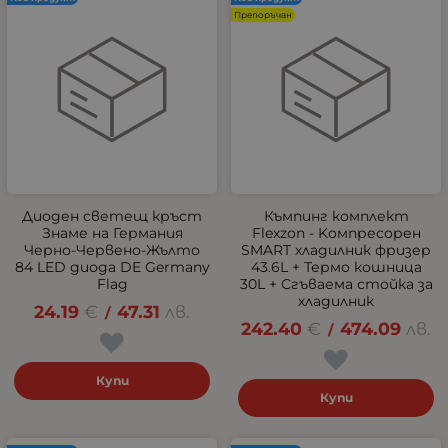
Препоръчан
Диоден светещ кръст
Къмпинг комплект
Знаме на Германия
Flexzon - Kомпресорен
Черно-Червено-Жълто
SMART хладилник фризер
84 LED диода DE Germany
43.6L + Термо кошница
Flag
30L + Сгъваема стойка за
хладилник
24.19
€
47.31
лв.
/
242.40
€
474.09
лв.
/
Купи
Купи