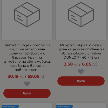
Четка с воден поток 30
Микрофибърна кърпа с
см, с телескопична
дръжка за почистване на
дръжка 163–300 см и
автомобилни стъкла
вграден кран, за
DUNLOP - 40 × 13 см
измиване на автомобили,
3.50
€
6.85
лв.
/
каравани и външни
повърхности
30.19
€
59.05
лв.
/
Купи
Купи
Нов продукт
Нов продукт