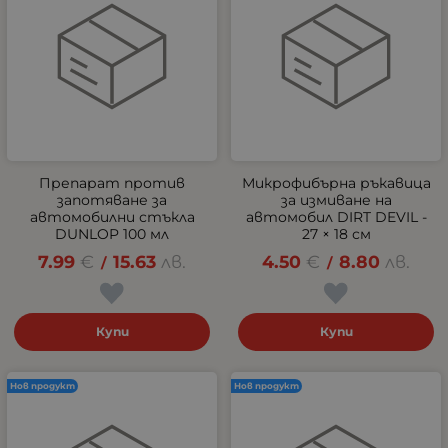
Препарат против
Микрофибърна ръкавица
запотяване за
за измиване на
автомобилни стъкла
автомобил DIRT DEVIL -
DUNLOP 100 мл
27 × 18 см
7.99
€
15.63
лв.
4.50
€
8.80
лв.
/
/
Купи
Купи
Нов продукт
Нов продукт