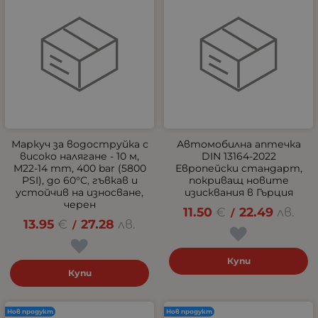
Маркуч за водоструйка с
Автомобилна аптечка
високо налягане - 10 м,
DIN 13164-2022
M22-14 mm, 400 bar (5800
Европейски стандарт,
PSI), до 60°C, гъвкав и
покриващ новите
устойчив на износване,
изисквания в Гърция
черен
11.50
€
22.49
лв.
/
13.95
€
27.28
лв.
/
Купи
Купи
Нов продукт
Нов продукт