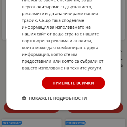
персонализираме съдържанието,
рекламите и да анализираме нашия
трафик. Също така споделяме
информация за използването на
нашия сайт от ваша страна с нашите
партньори за реклама и анализи,
Автомобилна аптечка
Професионална
които може да я комбинират с друга
DIN 13164-2022 +
пянообразуваща дюза 1 л
информация, която сте им
светлоотразителна
за водоструйка, Foam
жилетка и авариен
Cannon, Quick Connect 1/4"
предоставили или която са събрали от
триъгълник –
- регулиране на струята
вашето използване на техните услуги.
Европейски стандарт,
и концентрацията на
покриващ новите
пяната, 5 дюзи в
изисквания в Гърция
комплекта
ПРИЕМЕТЕ ВСИЧКИ
27.00
€
52.81
лв.
10.29
€
20.13
лв.
/
/
ПОКАЖЕТЕ ПОДРОБНОСТИ
Купи
Купи
Нов продукт
Нов продукт