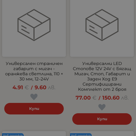
Универсален страничен
Универсални LED
габарит с мигач -
Стопове 12V 24V с Бягащ
оранжева светлина, 110 ×
Мигач, Стоп, Габарит и
30 мм, 12–24V
Заден Ход E9
Сертифицирани
4.91
€
9.60
лв.
/
Комплект от 2 броя
77.00
€
150.60
лв.
/
Купи
Купи
Нов продукт
Нов продукт