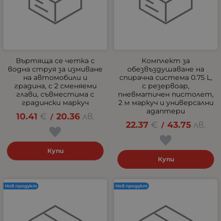
Въртяща се четка с
Комплект за
водна струя за измиване
обезвъздушаване на
на автомобили и
спирачна система 0.75 L,
градина, с 2 сменяеми
с резервоар,
глави, съвместима с
пневматичен пистолет,
градински маркуч
2 м маркуч и универсални
адаптери
10.41
€
20.36
лв.
/
22.37
€
43.75
лв.
/
Купи
Купи
Нов продукт
Нов продукт