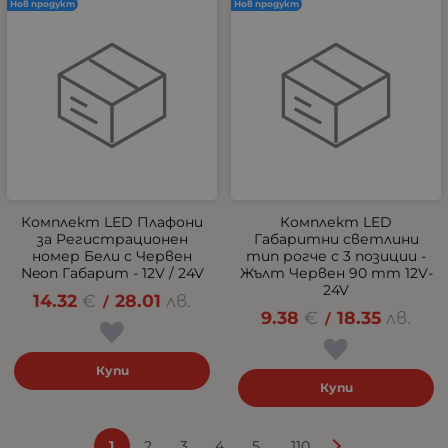
Нов продукт
Нов продукт
Комплект LED Плафони
Комплект LED
за Регистрационен
Габаритни светлини
номер Бели с Червен
тип рогче с 3 позиции -
Neon Габарит - 12V / 24V
Жълт Червен 90 mm 12V-
24V
14.32
€
28.01
лв.
/
9.38
€
18.35
лв.
/
Купи
Купи
...
1
2
3
4
5
110