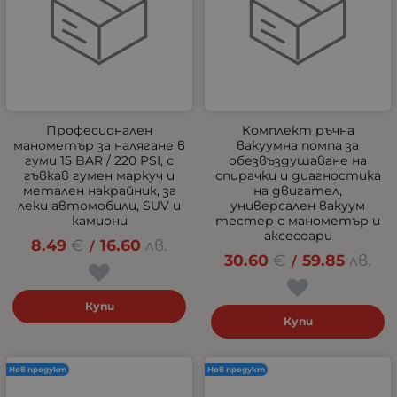
Професионален
Комплект ръчна
манометър за налягане в
вакуумна помпа за
гуми 15 BAR / 220 PSI, с
обезвъздушаване на
гъвкав гумен маркуч и
спирачки и диагностика
метален накрайник, за
на двигател,
леки автомобили, SUV и
универсален вакуум
камиони
тестер с манометър и
аксесоари
8.49
€
16.60
лв.
/
30.60
€
59.85
лв.
/
Купи
Купи
Нов продукт
Нов продукт