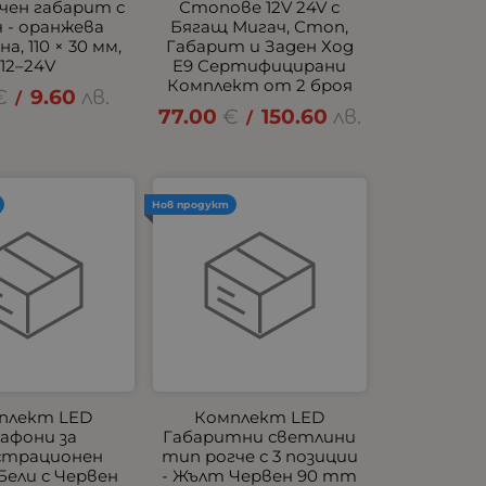
чен габарит с
Стопове 12V 24V с
 - оранжева
Бягащ Мигач, Стоп,
а, 110 × 30 мм,
Габарит и Заден Ход
12–24V
E9 Сертифицирани
Комплект от 2 броя
€
9.60
лв.
/
77.00
€
150.60
лв.
/
Нов продукт
плект LED
Комплект LED
афони за
Габаритни светлини
страционен
тип рогче с 3 позиции
Бели с Червен
- Жълт Червен 90 mm