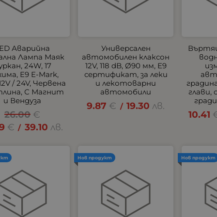
ED Аварийна
Универсален
Въртящ
ална Лампа Маяк
автомобилен клаксон
водн
уркан, 24W, 17
12V, 118 dB, Ø90 мм, E9
из
има, E9 E-Mark,
сертификат, за леки
авт
 12V / 24V, Червена
и лекотоварни
градина
лина, С Магнит
автомобили
глави,
и Вендуза
гради
9.87
€
19.30
лв.
/
26.00
€
10.41
99
€
39.10
лв.
/
укт
Нов продукт
Нов продукт