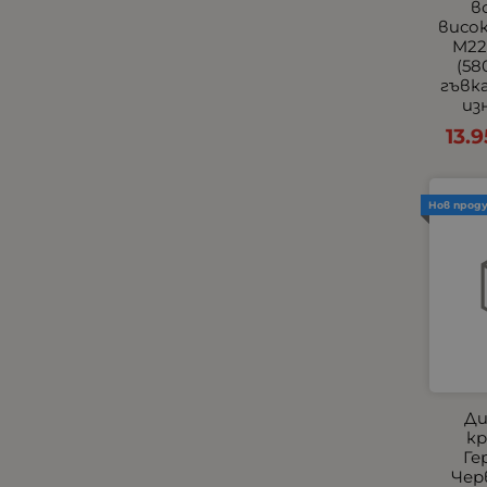
в
Универсални Накрайници
висок
M22
Хладилници, хладилни
(58
кутии и чанти
гъвк
Централно заключване и
из
аларми
13.9
Черни
Всички Универсални
Външни фарове с мигачи
Нов прод
Тънки Едноредови
Универсални Стелки
Универсални Халогени
Универсални
Подлакътници
Халогени за Камиони
Подлакътници по Модели
Ди
за Леки Автомобили по
кр
Модели
Ге
Чер
Прави LED барове