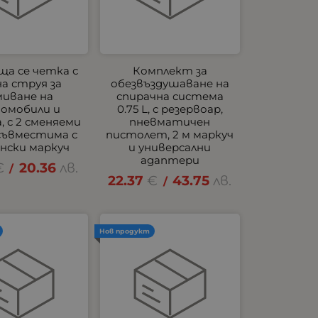
а се четка с
Комплект за
а струя за
обезвъздушаване на
миване на
спирачна система
омобили и
0.75 L, с резервоар,
, с 2 сменяеми
пневматичен
 съвместима с
пистолет, 2 м маркуч
нски маркуч
и универсални
адаптери
€
20.36
лв.
/
22.37
€
43.75
лв.
/
Нов продукт