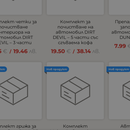
плект четки за
Комплект за
Препа
почистване
почистване на
зап
нтериора на
автомобил DIRT
автомо
томобил DIRT
DEVIL – 5 части със
DUN
VIL – 3 части
сгъваема кофа
7.99
5
€
19.46
лв.
19.50
€
38.14
лв.
/
/
укт
Нов продукт
Нов продукт
плект грижа за
Комплект
Авт