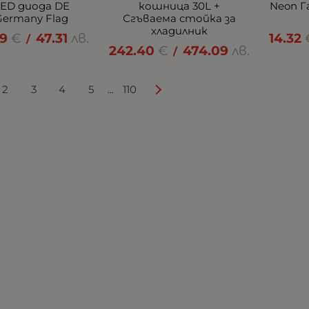
LED диода DE
кошница 30L +
Neon Г
Germany Flag
Сгъваема стойка за
хладилник
19
€
47.31
лв.
14.32
/
242.40
€
474.09
лв.
/
2
3
4
5
110
...