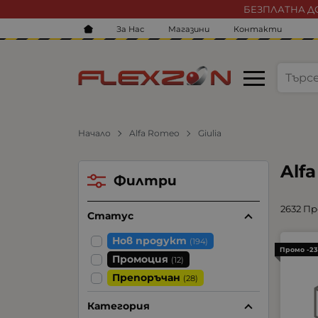
БЕЗПЛАТНА ДО
За Нас
Магазини
Контакти
Начало
Alfa Romeo
Giulia
Alf
Филтри
2632 П
Статус
Нов продукт
(194)
Промо -2
Промоция
(12)
Препоръчан
(28)
Категория