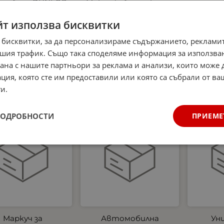
мобила DUNLOP
Микрофибърна къпра
аптеч
 части, основни
и Гъба за почистване
аксесоари за
на интериора на
светло
йт използва бисквитки
очистване на
автомобил Dunlop -
жилет
автомобил
аромат Океан
три
 бисквитки, за да персонализираме съдържанието, рекламит
Ев
0
€
32.27
лв.
4.99
€
9.76
лв.
шия трафик. Също така споделяме информация за използва
/
/
станда
рана с нашите партньори за реклама и анализи, които може
новите
ция, която сте им предоставили или която са събрали от в
27.00
и.
ПОДРОБНОСТИ
ПРИЕМЕ
укт
Нов продукт
Нов продукт
Маркуч за
Автомобилна
Ун