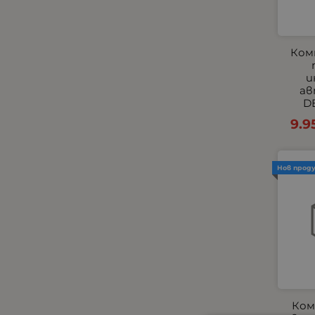
Комплекти
Компресори
КОПЧЕТА ЗА ЕЛ.СТЪКЛА И
Ком
ОГЛЕДАЛА
и
Къмпинг и градина
ав
Габарити - Маркери
DE
Маркучи и съединиения
9.9
Огледала
Окабеляване за светлини
Нов прод
Окабеляване и Бутони
Парктроник
Пневматични
Подглавници
Подгряващи подложки
Подлакътници
Покривала за автомобили
Ком
Помпи