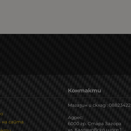
Контакти
Магазин и склад : 0882342
ро
Адрес:
 на сайта
6000 гр. Стара Загора
ул. Калояновско шосе 1
акти