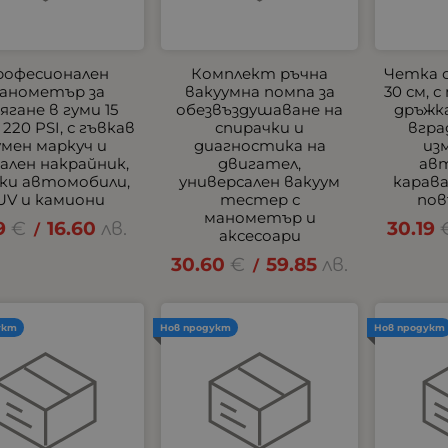
рофесионален
Комплект ръчна
Четка 
анометър за
вакуумна помпа за
30 см, 
ягане в гуми 15
обезвъздушаване на
дръжка
 220 PSI, с гъвкав
спирачки и
вгра
умен маркуч и
диагностика на
из
лен накрайник,
двигател,
ав
еки автомобили,
универсален вакуум
карав
UV и камиони
тестер с
пов
манометър и
9
€
16.60
лв.
30.19
/
аксесоари
30.60
€
59.85
лв.
/
укт
Нов продукт
Нов продукт