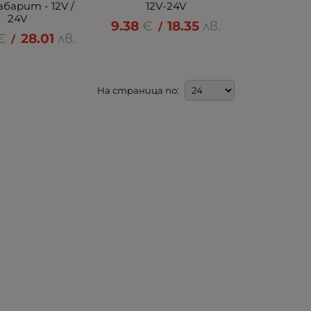
абарит - 12V /
12V-24V
24V
9.38
€
18.35
лв.
/
€
28.01
лв.
/
На страница по: