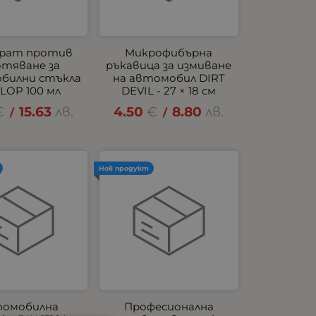
рат против
Микрофибърна
отяване за
ръкавица за измиване
билни стъкла
на автомобил DIRT
LOP 100 мл
DEVIL - 27 × 18 см
€
15.63
лв.
4.50
€
8.80
лв.
/
/
Нов продукт
омобилна
Професионална