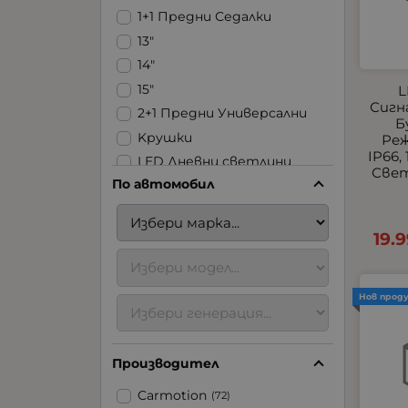
1+1 Предни Седалки
13"
14"
15"
L
Сигн
2+1 Предни Универсални
Б
Kрушки
Реж
IP66,
LED Дневни светлини
Свет
По автомобил
LED Ленти
LED Стопове
LED Фарове | Халогени |
19.
Задна светлина
LED Халогени
USB
Нов прод
Аксесоари за ремаркета
Аксесоари за
Производител
тротинетки
Блицове
Carmotion
(72)