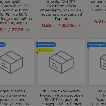
одоструйка с
аптечка DIN 13164-
страни
о налягане - 10 м,
2022 Европейски
мигач
-14 mm, 400 bar
стандарт, покриващ
светлин
00 PSI), до 60°C,
новите изисквания в
ав и устойчив на
Гърция
4.91
носване, черен
11.50
€
22.49
лв.
/
5
€
27.28
лв.
/
укт
Нов продукт
Нов продукт
Препоръчан
оден светещ
Къмпинг комплект
Ком
ъст Знаме на
Flexzon - Kомпресорен
Пл
рмания Черно-
SMART хладилник
Реги
вено-Жълто 84
фризер 43.6L + Термо
номер 