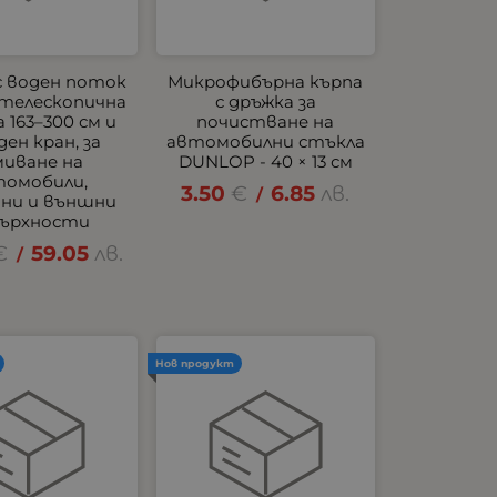
с воден поток
Микрофибърна кърпа
с телескопична
с дръжка за
 163–300 см и
почистване на
ден кран, за
автомобилни стъкла
миване на
DUNLOP - 40 × 13 см
томобили,
3.50
€
6.85
лв.
/
ани и външни
ърхности
€
59.05
лв.
/
Нов продукт