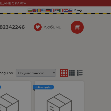
АЩАНЕ С КАРТА
Вход
82342246
Любими
реди по:
Нов продукт