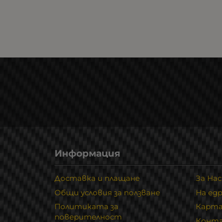
Информация
Доставка и плащане
За Нас
Общи условия за ползване
На ед
Политиката за
Карта
поверителност
Конт