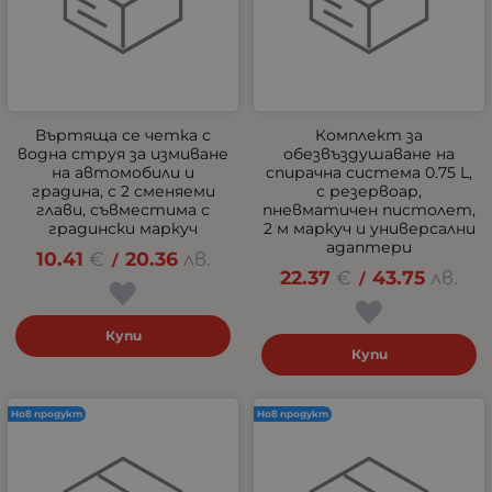
Въртяща се четка с
Комплект за
водна струя за измиване
обезвъздушаване на
на автомобили и
спирачна система 0.75 L,
градина, с 2 сменяеми
с резервоар,
глави, съвместима с
пневматичен пистолет,
градински маркуч
2 м маркуч и универсални
адаптери
10.41
€
20.36
лв.
/
22.37
€
43.75
лв.
/
Купи
Купи
Нов продукт
Нов продукт