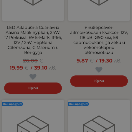
LED Аварийна Сигнална
Универсален
Лампа Маяк Буркан, 24W,
автомобилен клаксон 12V,
17 Режима, E9 E-Mark, IP66,
118 dB, Ø90 мм, E9
12V / 24V, Червена
сертификат, за леки и
Светлина, С Магнит и
лекотоварни
Вендуза
автомобили
26.00
€
9.87
€
19.30
лв.
/
19.99
€
39.10
лв.
/
Купи
Купи
Нов продукт
Нов продукт