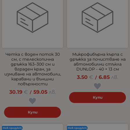
Четка с воден поток 30
Микрофибърна кърпа с
см, с телескопична
дръжка за почистване на
дръжка 163–300 см и
автомобилни стъкла
вграден кран, за
DUNLOP - 40 × 13 см
измиване на автомобили,
3.50
€
6.85
лв.
/
каравани и външни
повърхности
30.19
€
59.05
лв.
/
Купи
Купи
Нов продукт
Нов продукт