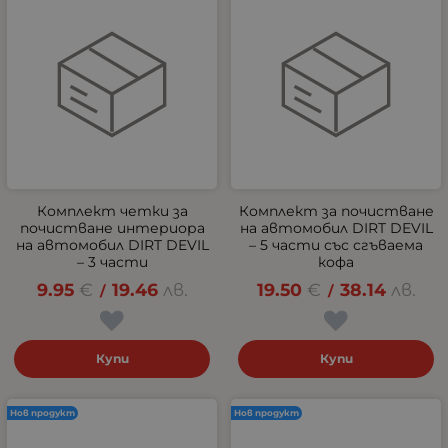
Комплект четки за
Комплект за почистване
почистване интериора
на автомобил DIRT DEVIL
на автомобил DIRT DEVIL
– 5 части със сгъваема
– 3 части
кофа
9.95
€
19.46
лв.
19.50
€
38.14
лв.
/
/
Купи
Купи
Нов продукт
Нов продукт