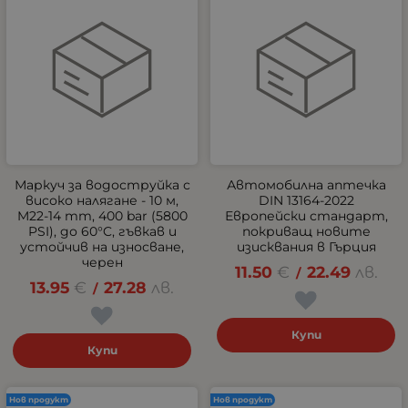
Маркуч за водоструйка с
Автомобилна аптечка
високо налягане - 10 м,
DIN 13164-2022
M22-14 mm, 400 bar (5800
Европейски стандарт,
PSI), до 60°C, гъвкав и
покриващ новите
устойчив на износване,
изисквания в Гърция
черен
11.50
€
22.49
лв.
/
13.95
€
27.28
лв.
/
Купи
Купи
Нов продукт
Нов продукт