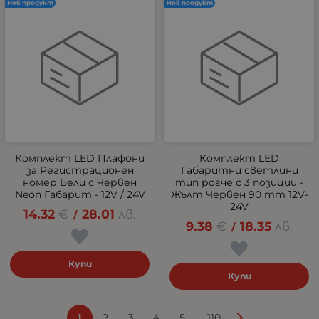
Нов продукт
Нов продукт
Комплект LED Плафони
Комплект LED
за Регистрационен
Габаритни светлини
номер Бели с Червен
тип рогче с 3 позиции -
Neon Габарит - 12V / 24V
Жълт Червен 90 mm 12V-
24V
14.32
€
28.01
лв.
/
9.38
€
18.35
лв.
/
Купи
Купи
...
1
2
3
4
5
110