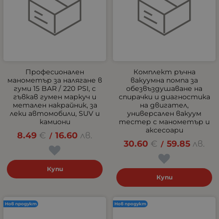
Професионален
Комплект ръчна
манометър за налягане в
вакуумна помпа за
гуми 15 BAR / 220 PSI, с
обезвъздушаване на
гъвкав гумен маркуч и
спирачки и диагностика
метален накрайник, за
на двигател,
леки автомобили, SUV и
универсален вакуум
камиони
тестер с манометър и
аксесоари
8.49
€
16.60
лв.
/
30.60
€
59.85
лв.
/
Купи
Купи
Нов продукт
Нов продукт