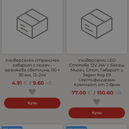
Универсален страничен
Универсални LED
габарит с мигач -
Стопове 12V 24V с Бягащ
оранжева светлина, 110 ×
Мигач, Стоп, Габарит и
30 мм, 12–24V
Заден Ход E9
Сертифицирани
4.91
€
9.60
лв.
/
Комплект от 2 броя
77.00
€
150.60
лв.
/
Купи
Купи
Нов продукт
Нов продукт