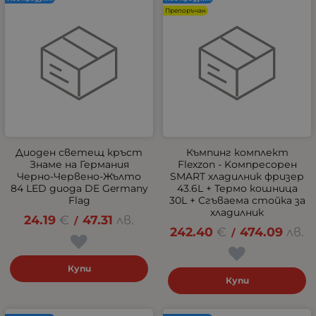
Препоръчан
Диоден светещ кръст
Къмпинг комплект
Знаме на Германия
Flexzon - Kомпресорен
Черно-Червено-Жълто
SMART хладилник фризер
84 LED диода DE Germany
43.6L + Термо кошница
Flag
30L + Сгъваема стойка за
хладилник
24.19
€
47.31
лв.
/
242.40
€
474.09
лв.
/
Купи
Купи