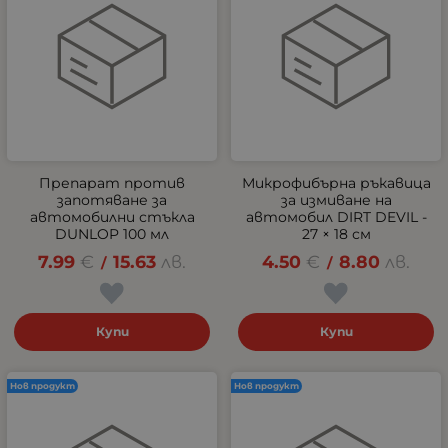
Препарат против
Микрофибърна ръкавица
запотяване за
за измиване на
автомобилни стъкла
автомобил DIRT DEVIL -
DUNLOP 100 мл
27 × 18 см
7.99
€
15.63
лв.
4.50
€
8.80
лв.
/
/
Купи
Купи
Нов продукт
Нов продукт