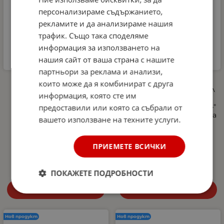
персонализираме съдържанието,
рекламите и да анализираме нашия
трафик. Също така споделяме
информация за използването на
нашия сайт от ваша страна с нашите
партньори за реклама и анализи,
Автомобилна аптечка
Професионална
които може да я комбинират с друга
DIN 13164-2022 +
пянообразуваща дюза 1 л
информация, която сте им
светлоотразителна
за водоструйка, Foam
жилетка и авариен
Cannon, Quick Connect 1/4"
предоставили или която са събрали от
триъгълник –
- регулиране на струята
вашето използване на техните услуги.
Европейски стандарт,
и концентрацията на
покриващ новите
пяната, 5 дюзи в
изисквания в Гърция
комплекта
ПРИЕМЕТЕ ВСИЧКИ
27.00
€
52.81
лв.
10.29
€
20.13
лв.
/
/
ПОКАЖЕТЕ ПОДРОБНОСТИ
Купи
Купи
Нов продукт
Нов продукт