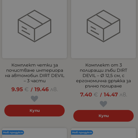
Комплект четки за
Комплект от 3
почистване интериора
полиращи гъби DIRT
на автомобил DIRT DEVIL
DEVIL – Ø 12,5 см, с
– 3 части
ергономична дръжка за
ръчно полиране
9.95
€
19.46
лв.
/
7.40
€
14.47
лв.
/
Купи
Купи
Нов продукт
Нов продукт