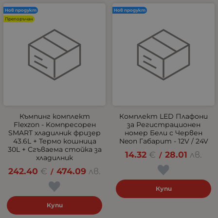
Нов продукт
Нов продукт
Препоръчан
Къмпинг комплект
Комплект LED Плафони
Flexzon - Kомпресорен
за Регистрационен
SMART хладилник фризер
номер Бели с Червен
43.6L + Термо кошница
Neon Габарит - 12V / 24V
30L + Сгъваема стойка за
14.32
€
28.01
лв.
/
хладилник
242.40
€
474.09
лв.
/
Купи
Купи