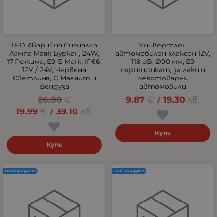
LED Аварийна Сигнална
Универсален
Лампа Маяк Буркан, 24W,
автомобилен клаксон 12V,
17 Режима, E9 E-Mark, IP66,
118 dB, Ø90 мм, E9
12V / 24V, Червена
сертификат, за леки и
Светлина, С Магнит и
лекотоварни
Вендуза
автомобили
26.00
€
9.87
€
19.30
лв.
/
19.99
€
39.10
лв.
/
Купи
Купи
Нов продукт
Нов продукт