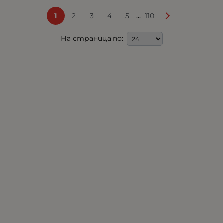
...
1
2
3
4
5
110
На страница по: