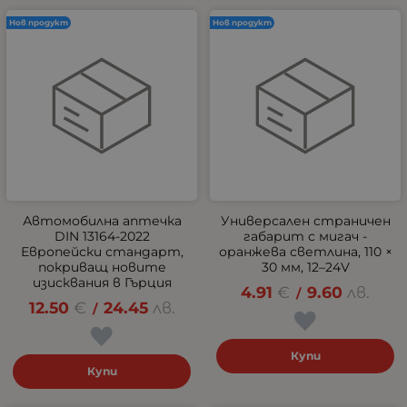
Нов продукт
Нов продукт
Автомобилна аптечка
Универсален страничен
DIN 13164-2022
габарит с мигач -
Европейски стандарт,
оранжева светлина, 110 ×
покриващ новите
30 мм, 12–24V
изисквания в Гърция
4.91
€
9.60
лв.
/
12.50
€
24.45
лв.
/
Купи
Купи