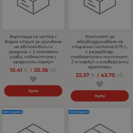
Въртяща се четка с
Комплект за
водна струя за измиване
обезвъздушаване на
на автомобили и
спирачна система 0.75 L,
градина, с 2 сменяеми
с резервоар,
глави, съвместима с
пневматичен пистолет,
градински маркуч
2 м маркуч и универсални
адаптери
10.41
€
20.36
лв.
/
22.37
€
43.75
лв.
/
Купи
Купи
Нов продукт
Нов продукт