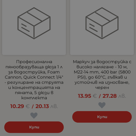
Професионална
Маркуч за водоструйка с
пянообразуваща дюза 1 л
високо налягане - 10 м,
за водоструйка, Foam
M22-14 mm, 400 bar (5800
Cannon, Quick Connect 1/4"
PSI), до 60°C, гъвкав и
- регулиране на струята
устойчив на износване,
и концентрацията на
черен
пяната, 5 дюзи в
13.95
€
27.28
лв.
/
комплекта
10.29
€
20.13
лв.
/
Купи
Купи