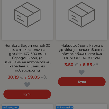
Четка с воден поток 30
Микрофибърна кърпа с
см, с телескопична
дръжка за почистване на
дръжка 163–300 см и
автомобилни стъкла
вграден кран, за
DUNLOP - 40 × 13 см
измиване на автомобили,
3.50
€
6.85
лв.
/
каравани и външни
повърхности
30.19
€
59.05
лв.
/
Купи
Купи
Нов продукт
Нов продукт