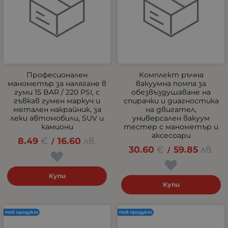
Професионален
Комплект ръчна
манометър за налягане в
вакуумна помпа за
гуми 15 BAR / 220 PSI, с
обезвъздушаване на
гъвкав гумен маркуч и
спирачки и диагностика
метален накрайник, за
на двигател,
леки автомобили, SUV и
универсален вакуум
камиони
тестер с манометър и
аксесоари
8.49
€
16.60
лв.
/
30.60
€
59.85
лв.
/
Купи
Купи
Нов продукт
Нов продукт