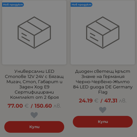
Нов продукт
Нов продукт
Универсални LED
Диоден светещ кръст
Стопове 12V 24V с Бягащ
Знаме на Германия
Мигач, Стоп, Габарит и
Черно-Червено-Жълто
Заден Ход E9
84 LED диода DE Germany
Сертифицирани
Flag
Комплект от 2 броя
24.19
€
47.31
лв.
/
77.00
€
150.60
лв.
/
Купи
Купи