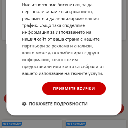
Ние използваме бисквитки, за да
персонализираме съдържанието,
рекламите и да анализираме нашия
трафик. Също така споделяме
информация за използването на
нашия сайт от ваша страна с нашите
партньори за реклама и анализи,
Комплект
Автомобилна аптечка
Микрофибърна къпра и
DIN 13164-2022 +
които може да я комбинират с друга
Гъба за почистване на
светлоотразителна
информация, която сте им
интериора на
жилетка и авариен
автомобил Dunlop -
триъгълник –
предоставили или която са събрали от
аромат Океан
Европейски стандарт,
вашето използване на техните услуги.
покриващ новите
4.99
€
9.76
лв.
/
изисквания в Гърция
27.00
€
52.81
лв.
ПРИЕМЕТЕ ВСИЧКИ
/
Купи
ПОКАЖЕТЕ ПОДРОБНОСТИ
Купи
Нов продукт
Нов продукт