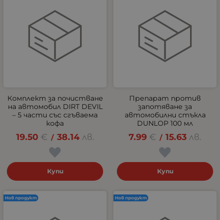
Комплект за почистване
Препарат против
на автомобил DIRT DEVIL
запотяване за
– 5 части със сгъваема
автомобилни стъкла
кофа
DUNLOP 100 мл
19.50
€
38.14
лв.
7.99
€
15.63
лв.
/
/
Купи
Купи
Нов продукт
Нов продукт