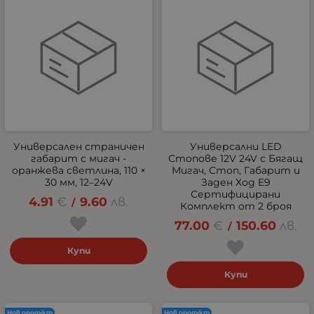
Универсален страничен
Универсални LED
габарит с мигач -
Стопове 12V 24V с Бягащ
оранжева светлина, 110 ×
Мигач, Стоп, Габарит и
30 мм, 12–24V
Заден Ход E9
Сертифицирани
4.91
€
9.60
лв.
/
Комплект от 2 броя
77.00
€
150.60
лв.
/
Купи
Купи
Нов продукт
Нов продукт