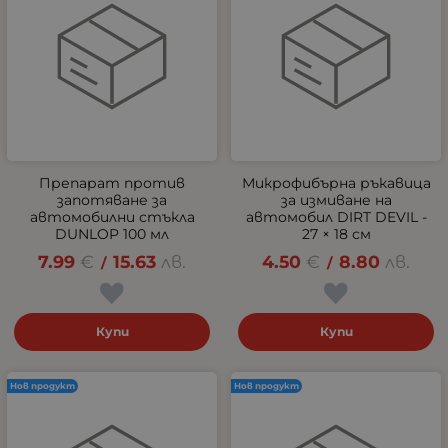
Препарат против
Микрофибърна ръкавица
запотяване за
за измиване на
автомобилни стъкла
автомобил DIRT DEVIL -
DUNLOP 100 мл
27 × 18 см
7.99
€
15.63
лв.
4.50
€
8.80
лв.
/
/
Купи
Купи
Нов продукт
Нов продукт