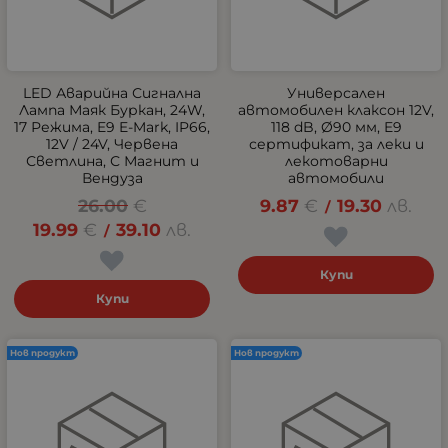
LED Аварийна Сигнална
Универсален
Лампа Маяк Буркан, 24W,
автомобилен клаксон 12V,
17 Режима, E9 E-Mark, IP66,
118 dB, Ø90 мм, E9
12V / 24V, Червена
сертификат, за леки и
Светлина, С Магнит и
лекотоварни
Вендуза
автомобили
26.00
€
9.87
€
19.30
лв.
/
19.99
€
39.10
лв.
/
Купи
Купи
Нов продукт
Нов продукт