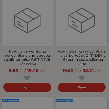
Комплект четки за
Комплект за почистване
почистване интериора
на автомобил DIRT DEVIL
на автомобил DIRT DEVIL
– 5 части със сгъваема
– 3 части
кофа
9.95
€
19.46
лв.
19.50
€
38.14
лв.
/
/
Купи
Купи
Нов продукт
Нов продукт