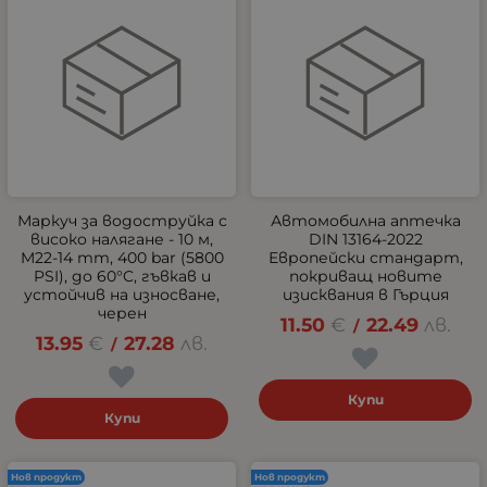
Маркуч за водоструйка с
Автомобилна аптечка
високо налягане - 10 м,
DIN 13164-2022
M22-14 mm, 400 bar (5800
Европейски стандарт,
PSI), до 60°C, гъвкав и
покриващ новите
устойчив на износване,
изисквания в Гърция
черен
11.50
€
22.49
лв.
/
13.95
€
27.28
лв.
/
Купи
Купи
Нов продукт
Нов продукт