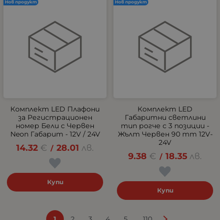
Нов продукт
Нов продукт
Комплект LED Плафони
Комплект LED
за Регистрационен
Габаритни светлини
номер Бели с Червен
тип рогче с 3 позиции -
Neon Габарит - 12V / 24V
Жълт Червен 90 mm 12V-
24V
14.32
€
28.01
лв.
/
9.38
€
18.35
лв.
/
Купи
Купи
...
1
2
3
4
5
110