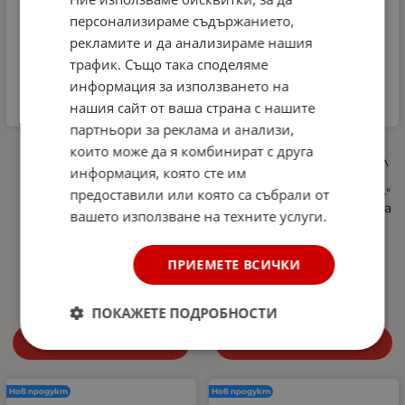
персонализираме съдържанието,
рекламите и да анализираме нашия
трафик. Също така споделяме
информация за използването на
нашия сайт от ваша страна с нашите
партньори за реклама и анализи,
Автомобилна аптечка
Професионална
които може да я комбинират с друга
DIN 13164-2022 +
пянообразуваща дюза 1 л
информация, която сте им
светлоотразителна
за водоструйка, Foam
жилетка и авариен
Cannon, Quick Connect 1/4"
предоставили или която са събрали от
триъгълник –
- регулиране на струята
вашето използване на техните услуги.
Европейски стандарт,
и концентрацията на
покриващ новите
пяната, 5 дюзи в
изисквания в Гърция
комплекта
ПРИЕМЕТЕ ВСИЧКИ
27.00
€
52.81
лв.
10.29
€
20.13
лв.
/
/
ПОКАЖЕТЕ ПОДРОБНОСТИ
Купи
Купи
Нов продукт
Нов продукт