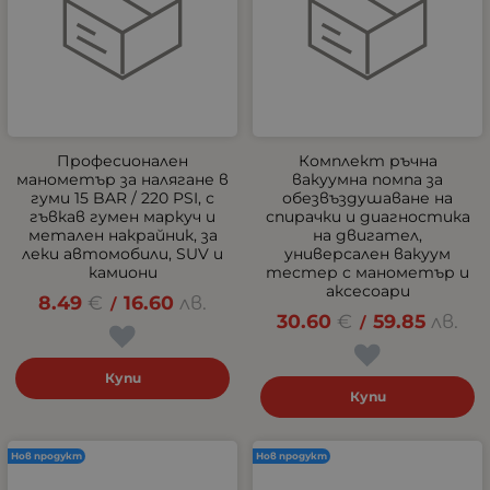
Професионален
Комплект ръчна
манометър за налягане в
вакуумна помпа за
гуми 15 BAR / 220 PSI, с
обезвъздушаване на
гъвкав гумен маркуч и
спирачки и диагностика
метален накрайник, за
на двигател,
леки автомобили, SUV и
универсален вакуум
камиони
тестер с манометър и
аксесоари
8.49
€
16.60
лв.
/
30.60
€
59.85
лв.
/
Купи
Купи
Нов продукт
Нов продукт