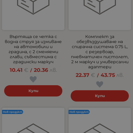
Въртяща се четка с
Комплект за
водна струя за измиване
обезвъздушаване на
на автомобили и
спирачна система 0.75 L,
градина, с 2 сменяеми
с резервоар,
глави, съвместима с
пневматичен пистолет,
градински маркуч
2 м маркуч и универсални
адаптери
10.41
€
20.36
лв.
/
22.37
€
43.75
лв.
/
Купи
Купи
Нов продукт
Нов продукт