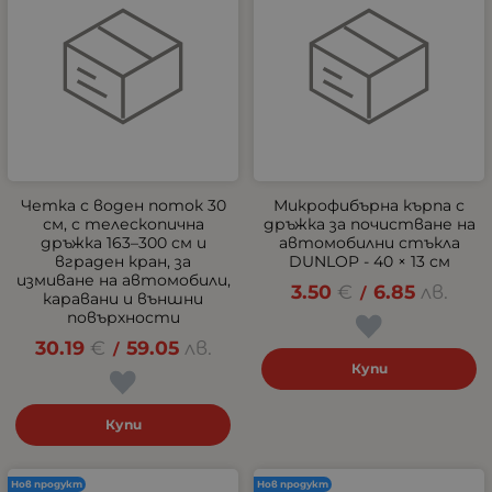
Четка с воден поток 30
Микрофибърна кърпа с
см, с телескопична
дръжка за почистване на
дръжка 163–300 см и
автомобилни стъкла
вграден кран, за
DUNLOP - 40 × 13 см
измиване на автомобили,
3.50
€
6.85
лв.
/
каравани и външни
повърхности
30.19
€
59.05
лв.
/
Купи
Купи
Нов продукт
Нов продукт