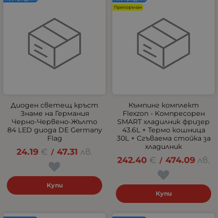
Препоръчан
Диоден светещ кръст
Къмпинг комплект
Знаме на Германия
Flexzon - Kомпресорен
Черно-Червено-Жълто
SMART хладилник фризер
84 LED диода DE Germany
43.6L + Термо кошница
Flag
30L + Сгъваема стойка за
хладилник
24.19
€
47.31
лв.
/
242.40
€
474.09
лв.
/
Купи
Купи