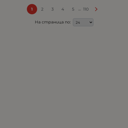
...
1
2
3
4
5
110
На страница по: