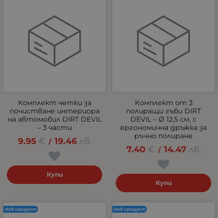
Комплект четки за
Комплект от 3
почистване интериора
полиращи гъби DIRT
на автомобил DIRT DEVIL
DEVIL – Ø 12,5 см, с
– 3 части
ергономична дръжка за
ръчно полиране
9.95
€
19.46
лв.
/
7.40
€
14.47
лв.
/
Купи
Купи
Нов продукт
Нов продукт