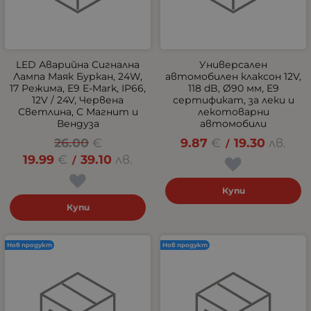
LED Аварийна Сигнална
Универсален
Лампа Маяк Буркан, 24W,
автомобилен клаксон 12V,
17 Режима, E9 E-Mark, IP66,
118 dB, Ø90 мм, E9
12V / 24V, Червена
сертификат, за леки и
Светлина, С Магнит и
лекотоварни
Вендуза
автомобили
26.00
€
9.87
€
19.30
лв.
/
19.99
€
39.10
лв.
/
Купи
Купи
Нов продукт
Нов продукт