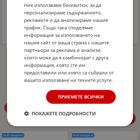
Ние използваме бисквитки, за да
персонализираме съдържанието,
рекламите и да анализираме нашия
трафик. Също така споделяме
информация за използването на
нашия сайт от ваша страна с нашите
партньори за реклама и анализи,
Комплект
Автомобилна аптечка
Микрофибърна къпра и
DIN 13164-2022 +
които може да я комбинират с друга
Гъба за почистване на
светлоотразителна
информация, която сте им
интериора на
жилетка и авариен
автомобил Dunlop -
триъгълник –
предоставили или която са събрали от
аромат Океан
Европейски стандарт,
вашето използване на техните услуги.
покриващ новите
4.99
€
9.76
лв.
/
изисквания в Гърция
27.00
€
52.81
лв.
ПРИЕМЕТЕ ВСИЧКИ
/
Купи
ПОКАЖЕТЕ ПОДРОБНОСТИ
Купи
Нов продукт
Нов продукт