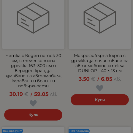
Четка с воден поток 30
Микрофибърна кърпа с
см, с телескопична
дръжка за почистване на
дръжка 163–300 см и
автомобилни стъкла
вграден кран, за
DUNLOP - 40 × 13 см
измиване на автомобили,
3.50
€
6.85
лв.
/
каравани и външни
повърхности
30.19
€
59.05
лв.
/
Купи
Купи
Нов продукт
Нов продукт