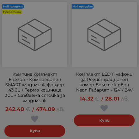
Нов продукт
Нов продукт
Препоръчан
Къмпинг комплект
Комплект LED Плафони
Flexzon - Kомпресорен
за Регистрационен
SMART хладилник фризер
номер Бели с Червен
43.6L + Термо кошница
Neon Габарит - 12V / 24V
30L + Сгъваема стойка за
14.32
€
28.01
лв.
/
хладилник
242.40
€
474.09
лв.
/
Купи
Купи