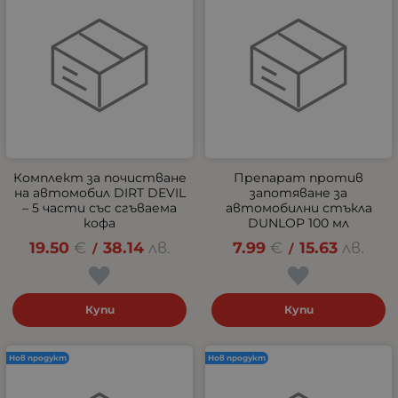
Комплект за почистване
Препарат против
на автомобил DIRT DEVIL
запотяване за
– 5 части със сгъваема
автомобилни стъкла
кофа
DUNLOP 100 мл
19.50
€
38.14
лв.
7.99
€
15.63
лв.
/
/
Купи
Купи
Нов продукт
Нов продукт