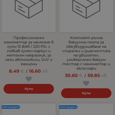
Професионален
Комплект ръчна
манометър за налягане в
вакуумна помпа за
гуми 15 BAR / 220 PSI, с
обезвъздушаване на
гъвкав гумен маркуч и
спирачки и диагностика
метален накрайник, за
на двигател,
леки автомобили, SUV и
универсален вакуум
камиони
тестер с манометър и
аксесоари
8.49
€
16.60
лв.
/
30.60
€
59.85
лв.
/
Купи
Купи
Нов продукт
Нов продукт