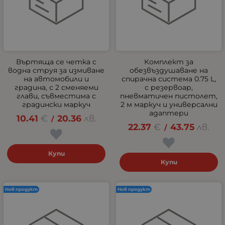
Въртяща се четка с
Комплект за
водна струя за измиване
обезвъздушаване на
на автомобили и
спирачна система 0.75 L,
градина, с 2 сменяеми
с резервоар,
глави, съвместима с
пневматичен пистолет,
градински маркуч
2 м маркуч и универсални
адаптери
10.41
€
20.36
лв.
/
22.37
€
43.75
лв.
/
Купи
Купи
Нов продукт
Нов продукт