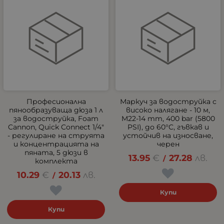
Професионална
Маркуч за водоструйка с
пянообразуваща дюза 1 л
високо налягане - 10 м,
за водоструйка, Foam
M22-14 mm, 400 bar (5800
Cannon, Quick Connect 1/4"
PSI), до 60°C, гъвкав и
- регулиране на струята
устойчив на износване,
и концентрацията на
черен
пяната, 5 дюзи в
13.95
€
27.28
лв.
/
комплекта
10.29
€
20.13
лв.
/
Купи
Купи