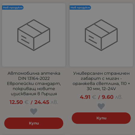
Нов продукт
Нов продукт
Автомобилна аптечка
Универсален страничен
DIN 13164-2022
габарит с мигач -
Европейски стандарт,
оранжева светлина, 110 ×
покриващ новите
30 мм, 12–24V
изисквания в Гърция
4.91
€
9.60
лв.
/
12.50
€
24.45
лв.
/
Купи
Купи