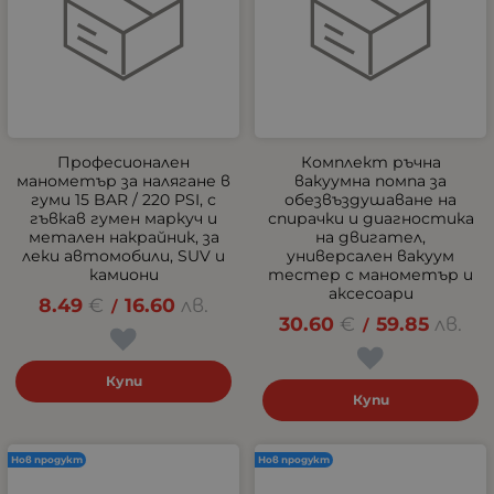
Професионален
Комплект ръчна
манометър за налягане в
вакуумна помпа за
гуми 15 BAR / 220 PSI, с
обезвъздушаване на
гъвкав гумен маркуч и
спирачки и диагностика
метален накрайник, за
на двигател,
леки автомобили, SUV и
универсален вакуум
камиони
тестер с манометър и
аксесоари
8.49
€
16.60
лв.
/
30.60
€
59.85
лв.
/
Купи
Купи
Нов продукт
Нов продукт