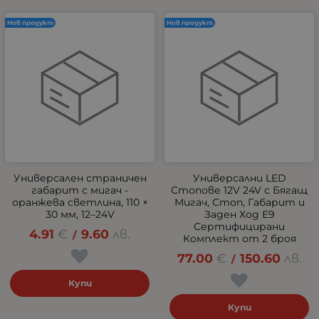
Нов продукт
Нов продукт
Универсален страничен
Универсални LED
габарит с мигач -
Стопове 12V 24V с Бягащ
оранжева светлина, 110 ×
Мигач, Стоп, Габарит и
30 мм, 12–24V
Заден Ход E9
Сертифицирани
4.91
€
9.60
лв.
/
Комплект от 2 броя
77.00
€
150.60
лв.
/
Купи
Купи