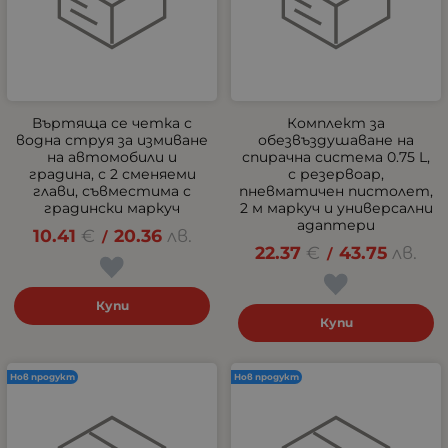
Въртяща се четка с
Комплект за
водна струя за измиване
обезвъздушаване на
на автомобили и
спирачна система 0.75 L,
градина, с 2 сменяеми
с резервоар,
глави, съвместима с
пневматичен пистолет,
градински маркуч
2 м маркуч и универсални
адаптери
10.41
€
20.36
лв.
/
22.37
€
43.75
лв.
/
Купи
Купи
Нов продукт
Нов продукт