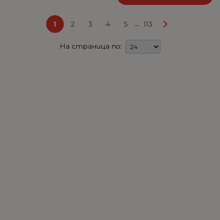
...
1
2
3
4
5
113
На страница по: