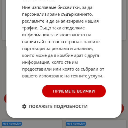
Ние използваме бисквитки, за да
персонализираме съдържанието,
рекламите и да анализираме нашия
трафик. Също така споделяме
информация за използването на
нашия сайт от ваша страна с нашите
Комплект
Автомобилна аптечка
партньори за реклама и анализи,
Микрофибърна къпра и
DIN 13164-2022 +
които може да я комбинират с друга
Гъба за почистване на
светлоотразителна
интериора на
жилетка и авариен
информация, която сте им
автомобил Dunlop -
триъгълник –
предоставили или която са събрали от
аромат Океан
Европейски стандарт,
вашето използване на техните услуги.
покриващ новите
4.99
€
9.76
лв.
/
изисквания в Гърция
27.00
€
52.81
лв.
/
ПРИЕМЕТЕ ВСИЧКИ
Купи
ПОКАЖЕТЕ ПОДРОБНОСТИ
Купи
Нов продукт
Нов продукт