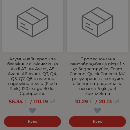
Aлуминиеви греди за
Професионална
багажник с ключалки за
пянообразуваща дюза 1 л
Audi A3, A4 Avant, A5
за водоструйка, Foam
Avant, A6 Avant, Q3, Q4,
Cannon, Quick Connect 1/4"
Q5, Q7, Q8 с плътни
- регулиране на струята
надлъжни релси (Flush
и концентрацията на
Rails) 120 см, до 90 кг,
пяната, 5 дюзи в
Сребристи
комплекта
56.34
€
110.19
лв.
10.29
€
20.13
лв.
/
/
Купи
Купи