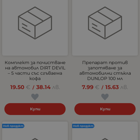
Комплект за почистване
Препарат против
на автомобил DIRT DEVIL
запотяване за
– 5 части със сгъваема
автомобилни стъкла
кофа
DUNLOP 100 мл
19.50
€
38.14
лв.
7.99
€
15.63
лв.
/
/
Купи
Купи
Нов продукт
Нов продукт