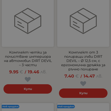
Комплект четки за
Комплект от 3
почистване интериора
полиращи гъби DIRT
на автомобил DIRT DEVIL
DEVIL – Ø 12,5 см, с
– 3 части
ергономична дръжка за
ръчно полиране
9.95
€
19.46
лв.
/
7.40
€
14.47
лв.
/
Купи
Купи
Нов продукт
Нов продукт