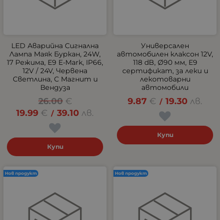
LED Аварийна Сигнална
Универсален
Лампа Маяк Буркан, 24W,
автомобилен клаксон 12V,
17 Режима, E9 E-Mark, IP66,
118 dB, Ø90 мм, E9
12V / 24V, Червена
сертификат, за леки и
Светлина, С Магнит и
лекотоварни
Вендуза
автомобили
26.00
€
9.87
€
19.30
лв.
/
19.99
€
39.10
лв.
/
Купи
Купи
Нов продукт
Нов продукт