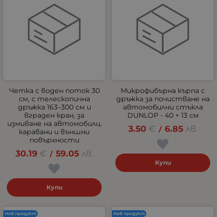
Четка с воден поток 30
Микрофибърна кърпа с
см, с телескопична
дръжка за почистване на
дръжка 163–300 см и
автомобилни стъкла
вграден кран, за
DUNLOP - 40 × 13 см
измиване на автомобили,
3.50
€
6.85
лв.
/
каравани и външни
повърхности
30.19
€
59.05
лв.
/
Купи
Купи
Нов продукт
Нов продукт