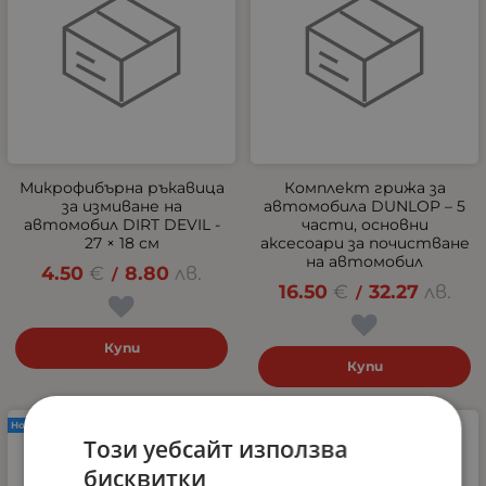
Микрофибърна ръкавица
Комплект грижа за
за измиване на
автомобила DUNLOP – 5
автомобил DIRT DEVIL -
части, основни
27 × 18 см
аксесоари за почистване
на автомобил
4.50
€
8.80
лв.
/
16.50
€
32.27
лв.
/
Купи
Купи
Нов продукт
Нов продукт
Този уебсайт използва
бисквитки