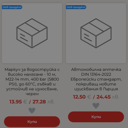
Нов продукт
Нов продукт
Маркуч за водоструйка с
Автомобилна аптечка
високо налягане - 10 м,
DIN 13164-2022
M22-14 mm, 400 bar (5800
Европейски стандарт,
PSI), до 60°C, гъвкав и
покриващ новите
устойчив на износване,
изисквания в Гърция
черен
12.50
€
24.45
лв.
/
13.95
€
27.28
лв.
/
Купи
Купи