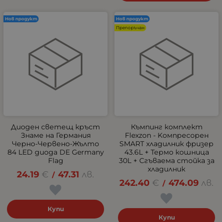
Нов продукт
Нов продукт
Препоръчан
Диоден светещ кръст
Къмпинг комплект
Знаме на Германия
Flexzon - Kомпресорен
Черно-Червено-Жълто
SMART хладилник фризер
84 LED диода DE Germany
43.6L + Термо кошница
Flag
30L + Сгъваема стойка за
хладилник
24.19
€
47.31
лв.
/
242.40
€
474.09
лв.
/
Купи
Купи