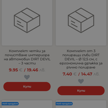
Комплект четки за
Комплект от 3
почистване интериора
полиращи гъби DIRT
на автомобил DIRT DEVIL
DEVIL – Ø 12,5 см, с
– 3 части
ергономична дръжка за
ръчно полиране
9.95
€
19.46
лв.
/
7.40
€
14.47
лв.
/
Купи
Купи
Нов продукт
Нов продукт