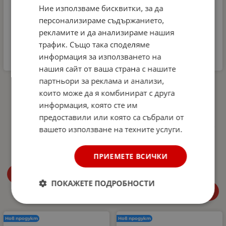
Ние използваме бисквитки, за да
персонализираме съдържанието,
рекламите и да анализираме нашия
трафик. Също така споделяме
информация за използването на
нашия сайт от ваша страна с нашите
партньори за реклама и анализи,
Комплект
Автомобилна аптечка
Микрофибърна къпра и
DIN 13164-2022 +
които може да я комбинират с друга
Гъба за почистване на
светлоотразителна
информация, която сте им
интериора на
жилетка и авариен
автомобил Dunlop -
триъгълник –
предоставили или която са събрали от
аромат Океан
Европейски стандарт,
вашето използване на техните услуги.
покриващ новите
4.99
€
9.76
лв.
/
изисквания в Гърция
27.00
€
52.81
лв.
ПРИЕМЕТЕ ВСИЧКИ
/
Купи
ПОКАЖЕТЕ ПОДРОБНОСТИ
Купи
Нов продукт
Нов продукт