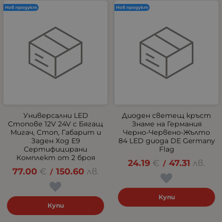
Нов продукт
Нов продукт
Универсални LED
Диоден светещ кръст
Стопове 12V 24V с Бягащ
Знаме на Германия
Мигач, Стоп, Габарит и
Черно-Червено-Жълто
Заден Ход E9
84 LED диода DE Germany
Сертифицирани
Flag
Комплект от 2 броя
24.19
€
47.31
лв.
/
77.00
€
150.60
лв.
/
Купи
Купи