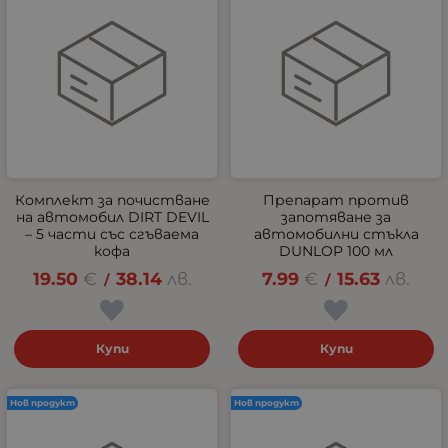
Комплект за почистване
Препарат против
на автомобил DIRT DEVIL
запотяване за
– 5 части със сгъваема
автомобилни стъкла
кофа
DUNLOP 100 мл
19.50
€
38.14
лв.
7.99
€
15.63
лв.
/
/
Купи
Купи
Нов продукт
Нов продукт