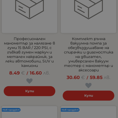
Професионален
Комплект ръчна
манометър за налягане в
вакуумна помпа за
гуми 15 BAR / 220 PSI, с
обезвъздушаване на
гъвкав гумен маркуч и
спирачки и диагностика
метален накрайник, за
на двигател,
леки автомобили, SUV и
универсален вакуум
камиони
тестер с манометър и
аксесоари
8.49
€
16.60
лв.
/
30.60
€
59.85
лв.
/
Купи
Купи
Нов продукт
Нов продукт