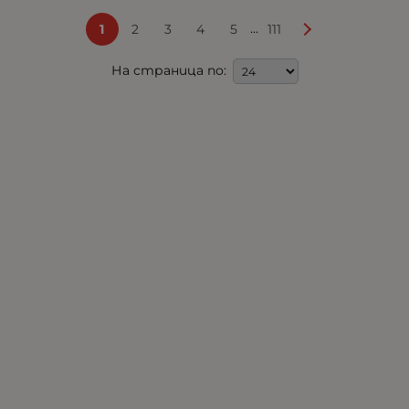
...
1
2
3
4
5
111
На страница по: