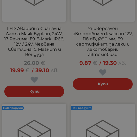
LED Аварийна Сигнална
Универсален
Лампа Маяк Буркан, 24W,
автомобилен клаксон 12V,
17 Режима, E9 E-Mark, IP66,
118 dB, Ø90 мм, E9
12V / 24V, Червена
сертификат, за леки и
Светлина, С Магнит и
лекотоварни
Вендуза
автомобили
26.00
€
9.87
€
19.30
лв.
/
19.99
€
39.10
лв.
/
Купи
Купи
Нов продукт
Нов продукт