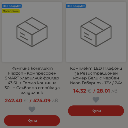
Нов продукт
Нов продукт
Препоръчан
Къмпинг комплект
Комплект LED Плафони
Flexzon - Kомпресорен
за Регистрационен
SMART хладилник фризер
номер Бели с Червен
43.6L + Термо кошница
Neon Габарит - 12V / 24V
30L + Сгъваема стойка за
14.32
€
28.01
лв.
/
хладилник
242.40
€
474.09
лв.
/
Купи
Купи