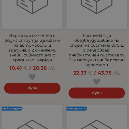
Въртяща се четка с
Комплект за
водна струя за измиване
обезвъздушаване на
на автомобили и
спирачна система 0.75 L,
градина, с 2 сменяеми
с резервоар,
глави, съвместима с
пневматичен пистолет,
градински маркуч
2 м маркуч и универсални
адаптери
10.41
€
20.36
лв.
/
22.37
€
43.75
лв.
/
Купи
Купи
Нов продукт
Нов продукт