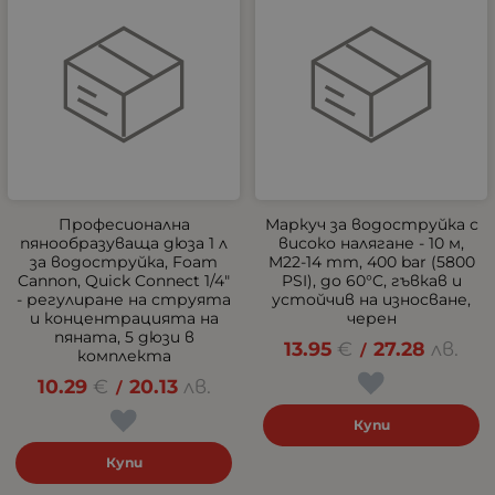
Професионална
Маркуч за водоструйка с
пянообразуваща дюза 1 л
високо налягане - 10 м,
за водоструйка, Foam
M22-14 mm, 400 bar (5800
Cannon, Quick Connect 1/4"
PSI), до 60°C, гъвкав и
- регулиране на струята
устойчив на износване,
и концентрацията на
черен
пяната, 5 дюзи в
13.95
€
27.28
лв.
/
комплекта
10.29
€
20.13
лв.
/
Купи
Купи