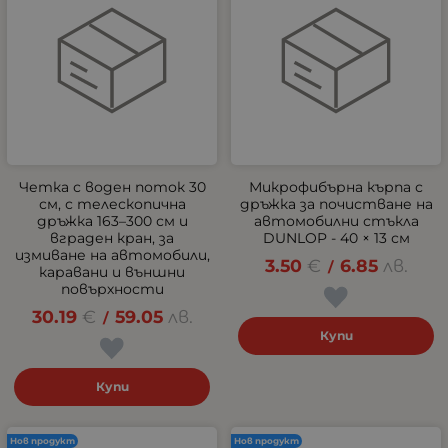
Четка с воден поток 30
Микрофибърна кърпа с
см, с телескопична
дръжка за почистване на
дръжка 163–300 см и
автомобилни стъкла
вграден кран, за
DUNLOP - 40 × 13 см
измиване на автомобили,
3.50
€
6.85
лв.
/
каравани и външни
повърхности
30.19
€
59.05
лв.
/
Купи
Купи
Нов продукт
Нов продукт