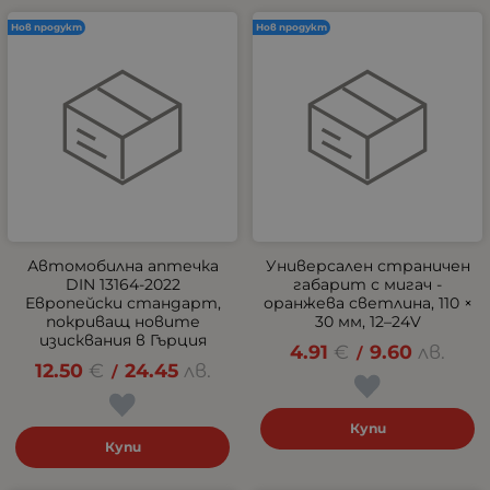
Нов продукт
Нов продукт
Автомобилна аптечка
Универсален страничен
DIN 13164-2022
габарит с мигач -
Европейски стандарт,
оранжева светлина, 110 ×
покриващ новите
30 мм, 12–24V
изисквания в Гърция
4.91
€
9.60
лв.
/
12.50
€
24.45
лв.
/
Купи
Купи