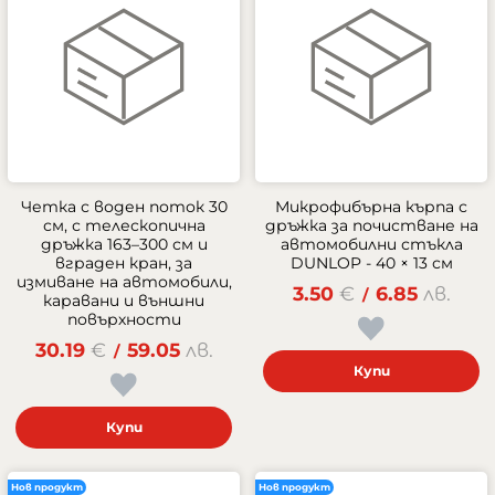
Четка с воден поток 30
Микрофибърна кърпа с
см, с телескопична
дръжка за почистване на
дръжка 163–300 см и
автомобилни стъкла
вграден кран, за
DUNLOP - 40 × 13 см
измиване на автомобили,
3.50
€
6.85
лв.
/
каравани и външни
повърхности
30.19
€
59.05
лв.
/
Купи
Купи
Нов продукт
Нов продукт