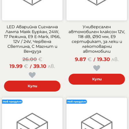
LED Аварийна Сигнална
Универсален
Лампа Маяк Буркан, 24W,
автомобилен клаксон 12V,
17 Режима, E9 E-Mark, IP66,
118 dB, Ø90 мм, E9
12V / 24V, Червена
сертификат, за леки и
Светлина, С Магнит и
лекотоварни
Вендуза
автомобили
26.00
€
9.87
€
19.30
лв.
/
19.99
€
39.10
лв.
/
Купи
Купи
Нов продукт
Нов продукт