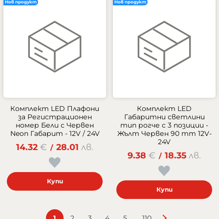
Нов продукт
Нов продукт
Комплект LED Плафони
Комплект LED
за Регистрационен
Габаритни светлини
номер Бели с Червен
тип рогче с 3 позиции -
Neon Габарит - 12V / 24V
Жълт Червен 90 mm 12V-
24V
14.32
€
28.01
лв.
/
9.38
€
18.35
лв.
/
Купи
Купи
...
1
2
3
4
5
110