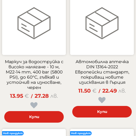
Маркуч за водоструйка с
Автомобилна аптечка
високо налягане - 10 м,
DIN 13164-2022
M22-14 mm, 400 bar (5800
Европейски стандарт,
PSI), до 60°C, гъвкав и
покриващ новите
устойчив на износване,
изисквания в Гърция
черен
11.50
€
22.49
лв.
/
13.95
€
27.28
лв.
/
Купи
Купи
Нов продукт
Нов продукт