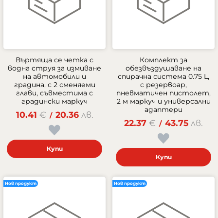
Въртяща се четка с
Комплект за
водна струя за измиване
обезвъздушаване на
на автомобили и
спирачна система 0.75 L,
градина, с 2 сменяеми
с резервоар,
глави, съвместима с
пневматичен пистолет,
градински маркуч
2 м маркуч и универсални
адаптери
10.41
€
20.36
лв.
/
22.37
€
43.75
лв.
/
Купи
Купи
Нов продукт
Нов продукт