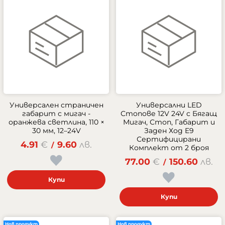
Универсален страничен
Универсални LED
габарит с мигач -
Стопове 12V 24V с Бягащ
оранжева светлина, 110 ×
Мигач, Стоп, Габарит и
30 мм, 12–24V
Заден Ход E9
Сертифицирани
4.91
€
9.60
лв.
/
Комплект от 2 броя
77.00
€
150.60
лв.
/
Купи
Купи
Нов продукт
Нов продукт