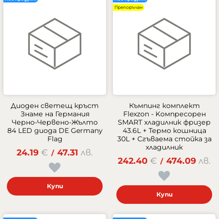
Препоръчан
Диоден светещ кръст
Къмпинг комплект
Знаме на Германия
Flexzon - Kомпресорен
Черно-Червено-Жълто
SMART хладилник фризер
84 LED диода DE Germany
43.6L + Термо кошница
Flag
30L + Сгъваема стойка за
хладилник
24.19
€
47.31
лв.
/
242.40
€
474.09
лв.
/
Купи
Купи