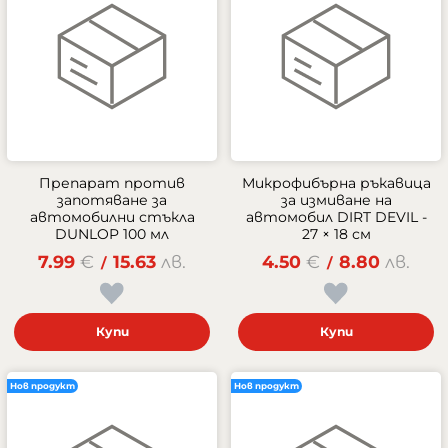
Препарат против
Микрофибърна ръкавица
запотяване за
за измиване на
автомобилни стъкла
автомобил DIRT DEVIL -
DUNLOP 100 мл
27 × 18 см
7.99
€
15.63
лв.
4.50
€
8.80
лв.
/
/
Купи
Купи
Нов продукт
Нов продукт