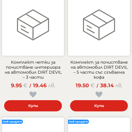
Комплект четки за
Комплект за почистване
почистване интериора
на автомобил DIRT DEVIL
на автомобил DIRT DEVIL
– 5 части със сгъваема
– 3 части
кофа
9.95
€
19.46
лв.
19.50
€
38.14
лв.
/
/
Купи
Купи
Нов продукт
Нов продукт