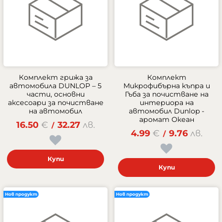
Комплект грижа за
Комплект
автомобила DUNLOP – 5
Микрофибърна къпра и
части, основни
Гъба за почистване на
аксесоари за почистване
интериора на
на автомобил
автомобил Dunlop -
аромат Океан
16.50
€
32.27
лв.
/
4.99
€
9.76
лв.
/
Купи
Купи
Нов продукт
Нов продукт