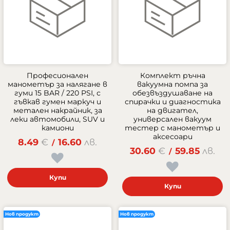
Професионален
Комплект ръчна
манометър за налягане в
вакуумна помпа за
гуми 15 BAR / 220 PSI, с
обезвъздушаване на
гъвкав гумен маркуч и
спирачки и диагностика
метален накрайник, за
на двигател,
леки автомобили, SUV и
универсален вакуум
камиони
тестер с манометър и
аксесоари
8.49
€
16.60
лв.
/
30.60
€
59.85
лв.
/
Купи
Купи
Нов продукт
Нов продукт