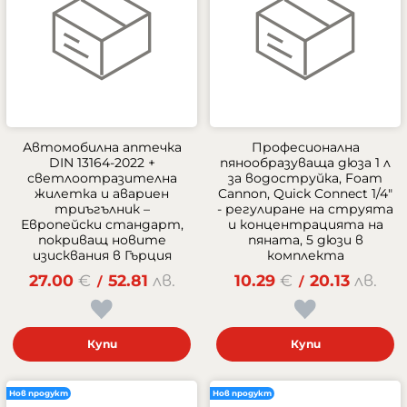
Автомобилна аптечка
Професионална
DIN 13164-2022 +
пянообразуваща дюза 1 л
светлоотразителна
за водоструйка, Foam
жилетка и авариен
Cannon, Quick Connect 1/4"
триъгълник –
- регулиране на струята
Европейски стандарт,
и концентрацията на
покриващ новите
пяната, 5 дюзи в
изисквания в Гърция
комплекта
27.00
€
52.81
лв.
10.29
€
20.13
лв.
/
/
Купи
Купи
Нов продукт
Нов продукт