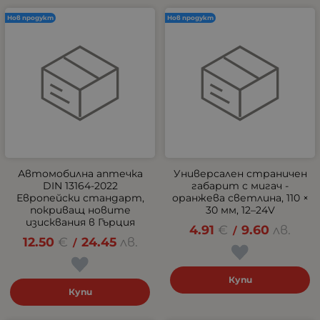
Нов продукт
Нов продукт
Автомобилна аптечка
Универсален страничен
DIN 13164-2022
габарит с мигач -
Европейски стандарт,
оранжева светлина, 110 ×
покриващ новите
30 мм, 12–24V
изисквания в Гърция
4.91
€
9.60
лв.
/
12.50
€
24.45
лв.
/
Купи
Купи