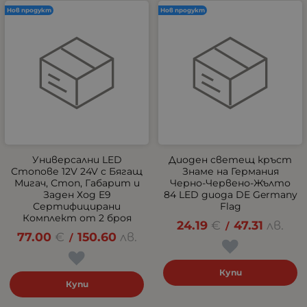
Нов продукт
Нов продукт
Универсални LED
Диоден светещ кръст
Стопове 12V 24V с Бягащ
Знаме на Германия
Мигач, Стоп, Габарит и
Черно-Червено-Жълто
Заден Ход E9
84 LED диода DE Germany
Сертифицирани
Flag
Комплект от 2 броя
24.19
€
47.31
лв.
/
77.00
€
150.60
лв.
/
Купи
Купи