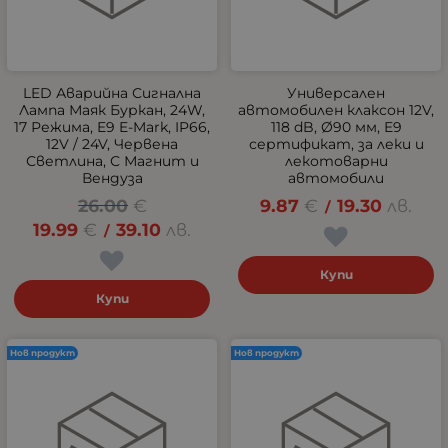
LED Аварийна Сигнална
Универсален
Лампа Маяк Буркан, 24W,
автомобилен клаксон 12V,
17 Режима, E9 E-Mark, IP66,
118 dB, Ø90 мм, E9
12V / 24V, Червена
сертификат, за леки и
Светлина, С Магнит и
лекотоварни
Вендуза
автомобили
26.00
€
9.87
€
19.30
лв.
/
19.99
€
39.10
лв.
/
Купи
Купи
Нов продукт
Нов продукт