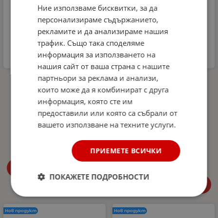
Ние използваме бисквитки, за да
персонализираме съдържанието,
рекламите и да анализираме нашия
трафик. Също така споделяме
информация за използването на
нашия сайт от ваша страна с нашите
партньори за реклама и анализи,
Комплект
Автомобилна аптечка
Микрофибърна къпра и
DIN 13164-2022 +
които може да я комбинират с друга
Гъба за почистване на
светлоотразителна
информация, която сте им
интериора на
жилетка и авариен
автомобил Dunlop -
триъгълник –
предоставили или която са събрали от
аромат Океан
Европейски стандарт,
вашето използване на техните услуги.
покриващ новите
4.99
€
9.76
лв.
/
изисквания в Гърция
27.00
€
52.81
лв.
ПРИЕМЕТЕ ВСИЧКИ
/
Купи
ПОКАЖЕТЕ ПОДРОБНОСТИ
Купи
Нов продукт
Нов продукт