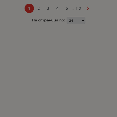
...
1
2
3
4
5
110
На страница по: