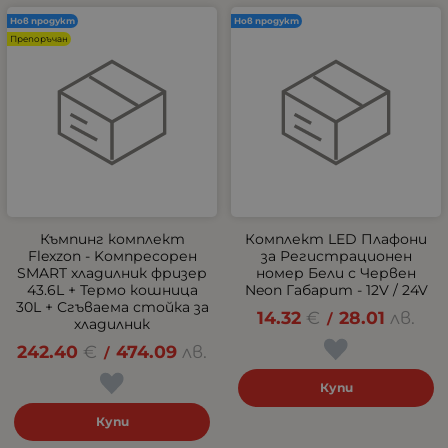
Нов продукт
Нов продукт
Препоръчан
Къмпинг комплект
Комплект LED Плафони
Flexzon - Kомпресорен
за Регистрационен
SMART хладилник фризер
номер Бели с Червен
43.6L + Термо кошница
Neon Габарит - 12V / 24V
30L + Сгъваема стойка за
14.32
€
28.01
лв.
/
хладилник
242.40
€
474.09
лв.
/
Купи
Купи