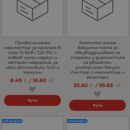
Професионален
Комплект ръчна
манометър за налягане в
вакуумна помпа за
гуми 15 BAR / 220 PSI, с
обезвъздушаване на
гъвкав гумен маркуч и
спирачки и диагностика
метален накрайник, за
на двигател,
леки автомобили, SUV и
универсален вакуум
камиони
тестер с манометър и
аксесоари
8.49
€
16.60
лв.
/
30.60
€
59.85
лв.
/
Купи
Купи
Нов продукт
Нов продукт