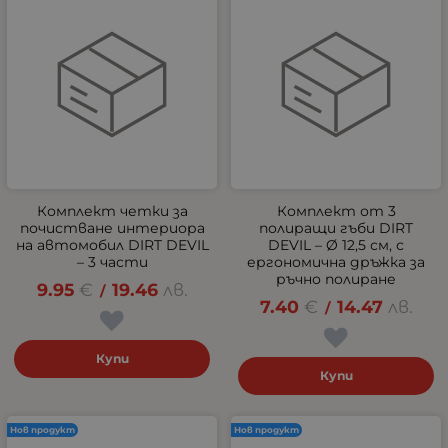
Комплект четки за
Комплект от 3
почистване интериора
полиращи гъби DIRT
на автомобил DIRT DEVIL
DEVIL – Ø 12,5 см, с
– 3 части
ергономична дръжка за
ръчно полиране
9.95
€
19.46
лв.
/
7.40
€
14.47
лв.
/
Купи
Купи
Нов продукт
Нов продукт