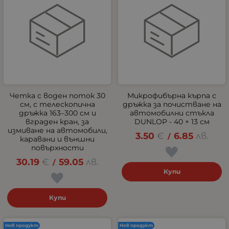
Четка с воден поток 30
Микрофибърна кърпа с
см, с телескопична
дръжка за почистване на
дръжка 163–300 см и
автомобилни стъкла
вграден кран, за
DUNLOP - 40 × 13 см
измиване на автомобили,
3.50
€
6.85
лв.
/
каравани и външни
повърхности
30.19
€
59.05
лв.
/
Купи
Купи
Нов продукт
Нов продукт