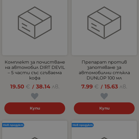
Комплект за почистване
Препарат против
на автомобил DIRT DEVIL
запотяване за
– 5 части със сгъваема
автомобилни стъкла
кофа
DUNLOP 100 мл
19.50
€
38.14
лв.
7.99
€
15.63
лв.
/
/
Купи
Купи
Нов продукт
Нов продукт