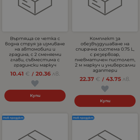
Въртяща се четка с
Комплект за
водна струя за измиване
обезвъздушаване на
на автомобили и
спирачна система 0.75 L,
градина, с 2 сменяеми
с резервоар,
глави, съвместима с
пневматичен пистолет,
градински маркуч
2 м маркуч и универсални
адаптери
10.41
€
20.36
лв.
/
22.37
€
43.75
лв.
/
Купи
Купи
Нов продукт
Нов продукт