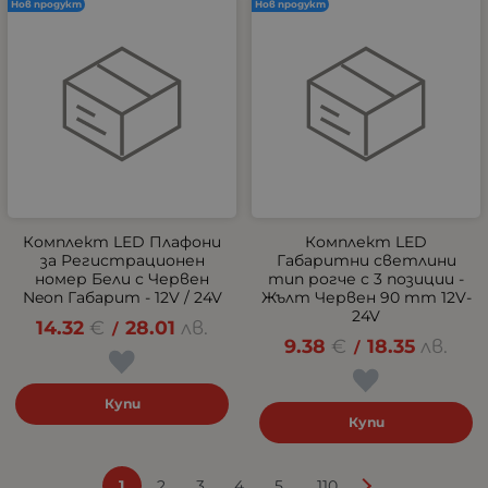
Нов продукт
Нов продукт
Комплект LED Плафони
Комплект LED
за Регистрационен
Габаритни светлини
номер Бели с Червен
тип рогче с 3 позиции -
Neon Габарит - 12V / 24V
Жълт Червен 90 mm 12V-
24V
14.32
€
28.01
лв.
/
9.38
€
18.35
лв.
/
Купи
Купи
...
1
2
3
4
5
110