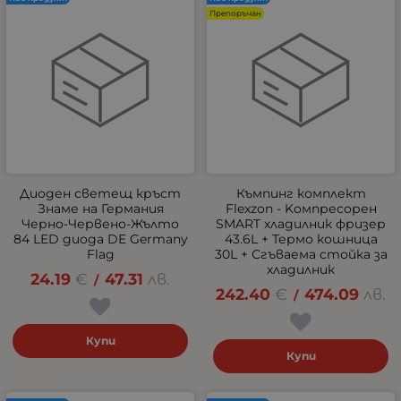
Препоръчан
Диоден светещ кръст
Къмпинг комплект
Знаме на Германия
Flexzon - Kомпресорен
Черно-Червено-Жълто
SMART хладилник фризер
84 LED диода DE Germany
43.6L + Термо кошница
Flag
30L + Сгъваема стойка за
хладилник
24.19
€
47.31
лв.
/
242.40
€
474.09
лв.
/
Купи
Купи