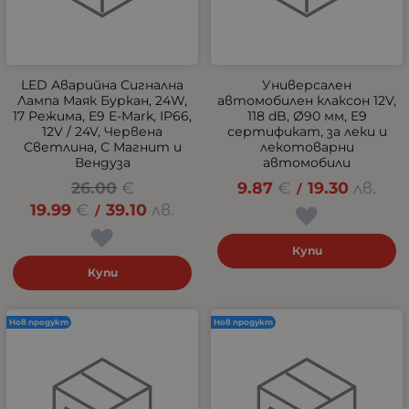
LED Аварийна Сигнална
Универсален
Лампа Маяк Буркан, 24W,
автомобилен клаксон 12V,
17 Режима, E9 E-Mark, IP66,
118 dB, Ø90 мм, E9
12V / 24V, Червена
сертификат, за леки и
Светлина, С Магнит и
лекотоварни
Вендуза
автомобили
26.00
€
9.87
€
19.30
лв.
/
19.99
€
39.10
лв.
/
Купи
Купи
Нов продукт
Нов продукт