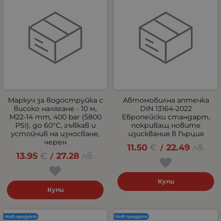
Маркуч за водоструйка с
Автомобилна аптечка
високо налягане - 10 м,
DIN 13164-2022
M22-14 mm, 400 bar (5800
Европейски стандарт,
PSI), до 60°C, гъвкав и
покриващ новите
устойчив на износване,
изисквания в Гърция
черен
11.50
€
22.49
лв.
/
13.95
€
27.28
лв.
/
Купи
Купи
Нов продукт
Нов продукт