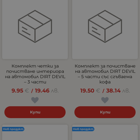
Комплект четки за
Комплект за почистване
почистване интериора
на автомобил DIRT DEVIL
на автомобил DIRT DEVIL
– 5 части със сгъваема
– 3 части
кофа
9.95
€
19.46
лв.
19.50
€
38.14
лв.
/
/
Купи
Купи
Нов продукт
Нов продукт