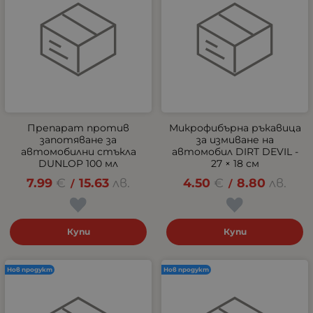
Препарат против
Микрофибърна ръкавица
запотяване за
за измиване на
автомобилни стъкла
автомобил DIRT DEVIL -
DUNLOP 100 мл
27 × 18 см
7.99
€
15.63
лв.
4.50
€
8.80
лв.
/
/
Купи
Купи
Нов продукт
Нов продукт