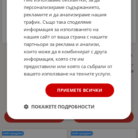
персонализираме съдържанието,
рекламите и да анализираме нашия
трафик. Също така споделяме
информация за използването на
нашия сайт от ваша страна с нашите
партньори за реклама и анализи,
Автомобилна аптечка
Професионална
които може да я комбинират с друга
DIN 13164-2022 +
пянообразуваща дюза 1 л
информация, която сте им
светлоотразителна
за водоструйка, Foam
жилетка и авариен
Cannon, Quick Connect 1/4"
предоставили или която са събрали от
триъгълник –
- регулиране на струята
вашето използване на техните услуги.
Европейски стандарт,
и концентрацията на
покриващ новите
пяната, 5 дюзи в
изисквания в Гърция
комплекта
ПРИЕМЕТЕ ВСИЧКИ
27.00
€
52.81
лв.
10.29
€
20.13
лв.
/
/
ПОКАЖЕТЕ ПОДРОБНОСТИ
Купи
Купи
Нов продукт
Нов продукт