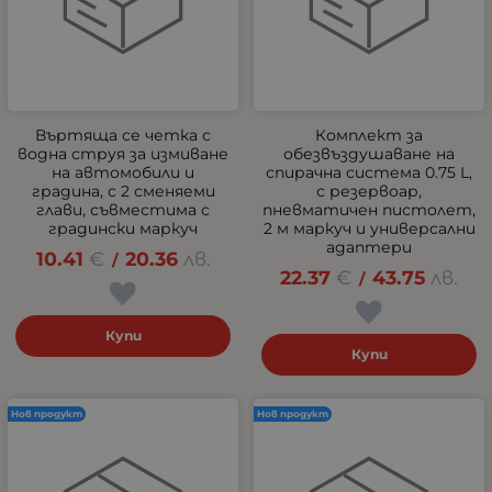
Въртяща се четка с
Комплект за
водна струя за измиване
обезвъздушаване на
на автомобили и
спирачна система 0.75 L,
градина, с 2 сменяеми
с резервоар,
глави, съвместима с
пневматичен пистолет,
градински маркуч
2 м маркуч и универсални
адаптери
10.41
€
20.36
лв.
/
22.37
€
43.75
лв.
/
Купи
Купи
Нов продукт
Нов продукт