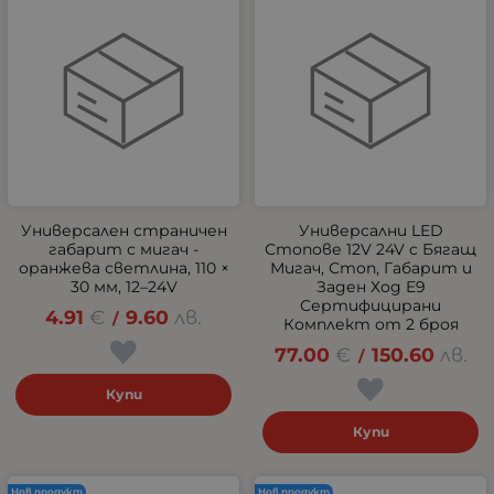
Универсален страничен
Универсални LED
габарит с мигач -
Стопове 12V 24V с Бягащ
оранжева светлина, 110 ×
Мигач, Стоп, Габарит и
30 мм, 12–24V
Заден Ход E9
Сертифицирани
4.91
€
9.60
лв.
/
Комплект от 2 броя
77.00
€
150.60
лв.
/
Купи
Купи
Нов продукт
Нов продукт