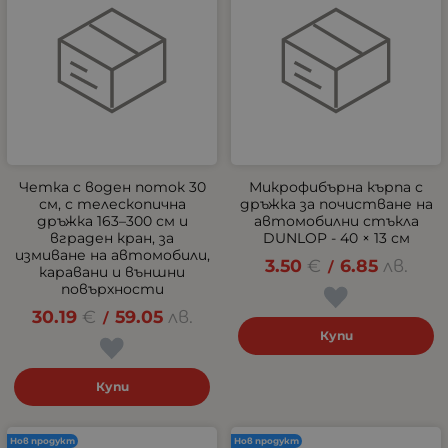
Четка с воден поток 30
Микрофибърна кърпа с
см, с телескопична
дръжка за почистване на
дръжка 163–300 см и
автомобилни стъкла
вграден кран, за
DUNLOP - 40 × 13 см
измиване на автомобили,
3.50
€
6.85
лв.
/
каравани и външни
повърхности
30.19
€
59.05
лв.
/
Купи
Купи
Нов продукт
Нов продукт