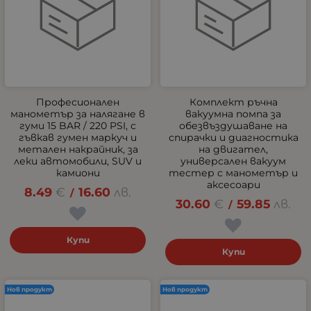
Професионален
Комплект ръчна
манометър за налягане в
вакуумна помпа за
гуми 15 BAR / 220 PSI, с
обезвъздушаване на
гъвкав гумен маркуч и
спирачки и диагностика
метален накрайник, за
на двигател,
леки автомобили, SUV и
универсален вакуум
камиони
тестер с манометър и
аксесоари
8.49
€
16.60
лв.
/
30.60
€
59.85
лв.
/
Купи
Купи
Нов продукт
Нов продукт