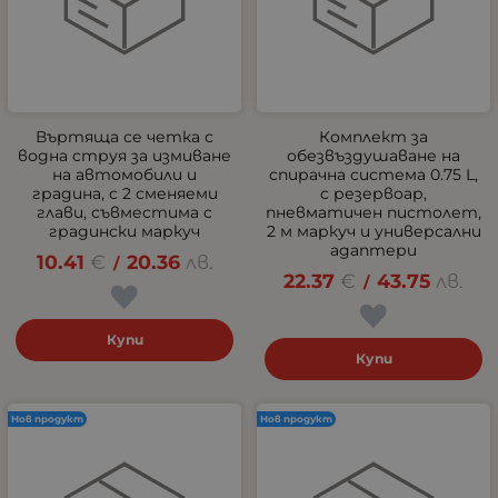
Въртяща се четка с
Комплект за
водна струя за измиване
обезвъздушаване на
на автомобили и
спирачна система 0.75 L,
градина, с 2 сменяеми
с резервоар,
глави, съвместима с
пневматичен пистолет,
градински маркуч
2 м маркуч и универсални
адаптери
10.41
€
20.36
лв.
/
22.37
€
43.75
лв.
/
Купи
Купи
Нов продукт
Нов продукт