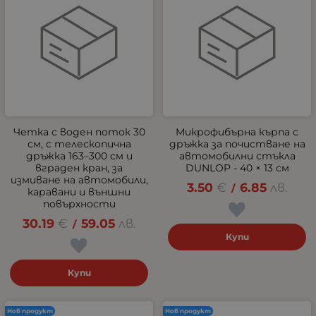
Четка с воден поток 30
Микрофибърна кърпа с
см, с телескопична
дръжка за почистване на
дръжка 163–300 см и
автомобилни стъкла
вграден кран, за
DUNLOP - 40 × 13 см
измиване на автомобили,
3.50
€
6.85
лв.
/
каравани и външни
повърхности
30.19
€
59.05
лв.
/
Купи
Купи
Нов продукт
Нов продукт