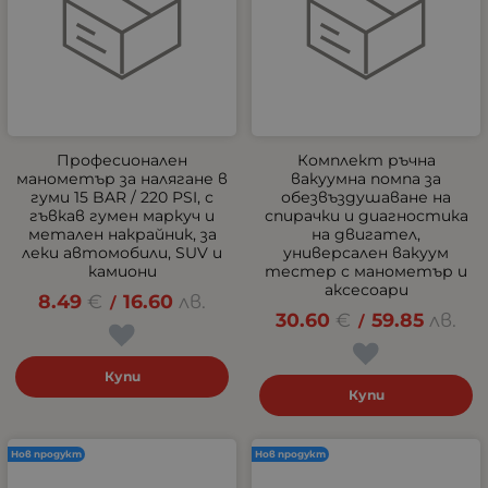
Професионален
Комплект ръчна
манометър за налягане в
вакуумна помпа за
гуми 15 BAR / 220 PSI, с
обезвъздушаване на
гъвкав гумен маркуч и
спирачки и диагностика
метален накрайник, за
на двигател,
леки автомобили, SUV и
универсален вакуум
камиони
тестер с манометър и
аксесоари
8.49
€
16.60
лв.
/
30.60
€
59.85
лв.
/
Купи
Купи
Нов продукт
Нов продукт