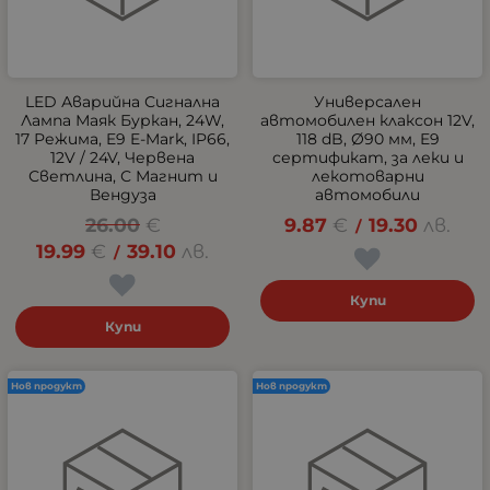
LED Аварийна Сигнална
Универсален
Лампа Маяк Буркан, 24W,
автомобилен клаксон 12V,
17 Режима, E9 E-Mark, IP66,
118 dB, Ø90 мм, E9
12V / 24V, Червена
сертификат, за леки и
Светлина, С Магнит и
лекотоварни
Вендуза
автомобили
26.00
€
9.87
€
19.30
лв.
/
19.99
€
39.10
лв.
/
Купи
Купи
Нов продукт
Нов продукт