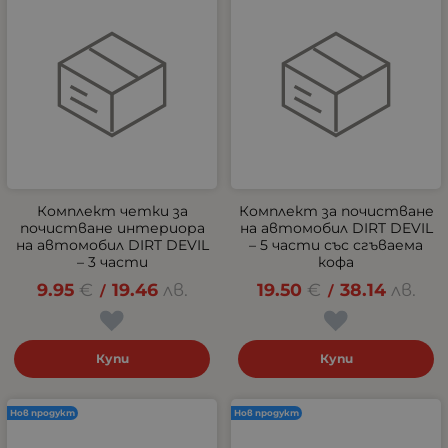
Комплект четки за
Комплект за почистване
почистване интериора
на автомобил DIRT DEVIL
на автомобил DIRT DEVIL
– 5 части със сгъваема
– 3 части
кофа
9.95
€
19.46
лв.
19.50
€
38.14
лв.
/
/
Купи
Купи
Нов продукт
Нов продукт