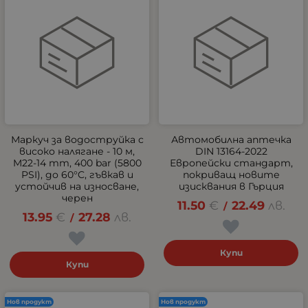
Маркуч за водоструйка с
Автомобилна аптечка
високо налягане - 10 м,
DIN 13164-2022
M22-14 mm, 400 bar (5800
Европейски стандарт,
PSI), до 60°C, гъвкав и
покриващ новите
устойчив на износване,
изисквания в Гърция
черен
11.50
€
22.49
лв.
/
13.95
€
27.28
лв.
/
Купи
Купи
Нов продукт
Нов продукт