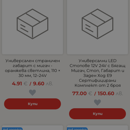
Универсален страничен
Универсални LED
габарит с мигач -
Стопове 12V 24V с Бягащ
оранжева светлина, 110 ×
Мигач, Стоп, Габарит и
30 мм, 12–24V
Заден Ход E9
Сертифицирани
4.91
€
9.60
лв.
/
Комплект от 2 броя
77.00
€
150.60
лв.
/
Купи
Купи
Нов продукт
Нов продукт