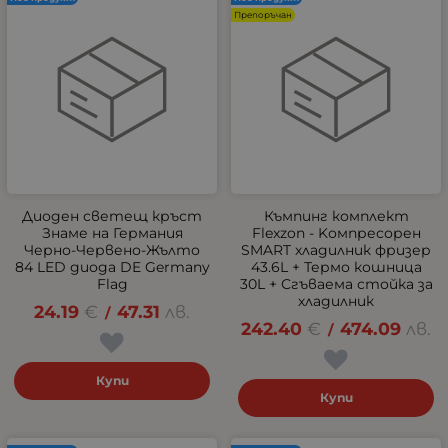
Препоръчан
Диоден светещ кръст
Къмпинг комплект
Знаме на Германия
Flexzon - Kомпресорен
Черно-Червено-Жълто
SMART хладилник фризер
84 LED диода DE Germany
43.6L + Термо кошница
Flag
30L + Сгъваема стойка за
хладилник
24.19
€
47.31
лв.
/
242.40
€
474.09
лв.
/
Купи
Купи