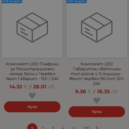
Нов продукт
Нов продукт
Комплект LED Плафони
Комплект LED
за Регистрационен
Габаритни светлини
номер Бели с Червен
тип рогче с 3 позиции -
Neon Габарит - 12V / 24V
Жълт Червен 90 mm 12V-
24V
14.32
€
28.01
лв.
/
9.38
€
18.35
лв.
/
Купи
Купи
...
1
2
3
4
5
110