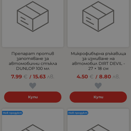
Препарат против
Микрофибърна ръкавица
запотяване за
за измиване на
автомобилни стъкла
автомобил DIRT DEVIL -
DUNLOP 100 мл
27 × 18 см
7.99
€
15.63
лв.
4.50
€
8.80
лв.
/
/
Купи
Купи
Нов продукт
Нов продукт