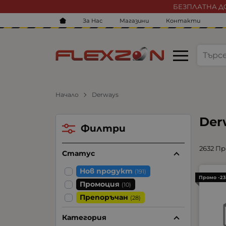
БЕЗПЛАТНА ДО
За Нас
Магазини
Контакти
Начало
Derways
Der
Филтри
2632 П
Статус
Нов продукт
(191)
Промо -2
Промоция
(10)
Препоръчан
(28)
Категория