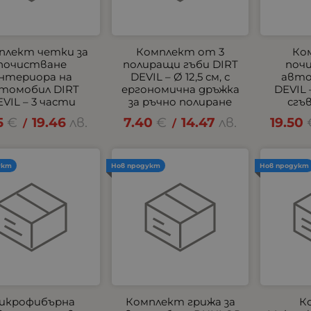
плект четки за
Комплект от 3
Ко
почистване
полиращи гъби DIRT
поч
нтериора на
DEVIL – Ø 12,5 см, с
авто
томобил DIRT
ергономична дръжка
DEVIL 
VIL – 3 части
за ръчно полиране
сгъ
5
€
19.46
лв.
7.40
€
14.47
лв.
19.50
/
/
укт
Нов продукт
Нов продукт
икрофибърна
Комплект грижа за
К