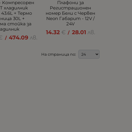
 - Kомпресорен
Плафони за
T хладилник
Регистрационен
 43.6L + Термо
номер Бели с Червен
ница 30L +
Neon Габарит - 12V /
ма стойка за
24V
ладилник
14.32
€
28.01
лв.
/
€
474.09
лв.
/
На страница по: