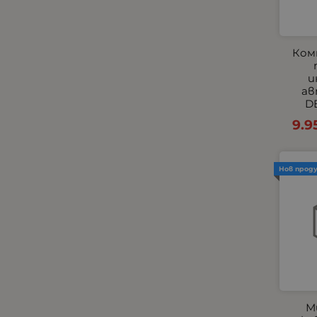
Комплекти
Компресори
КОПЧЕТА ЗА ЕЛ.СТЪКЛА И
Ком
ОГЛЕДАЛА
и
Къмпинг и градина
ав
Габарити - Маркери
DE
Маркучи и съединиения
9.9
Огледала
Окабеляване за светлини
Нов прод
Окабеляване и Бутони
Парктроник
Пневматични
Подглавници
Подгряващи подложки
Подлакътници
Покривала за автомобили
М
Помпи