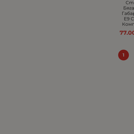
Сто
Стопове за камиони,
Бяг
ремаркета и агротехника.
Габа
E9 
Габарити - Други
Комп
Други части
77.0
Извити LED барове
Маркери
Халогени по Модели
1
LED барове - Стойки
Стопове по модели
Малки с централно
захващане
Рогчета
Автокозметика
Вело и мото аксесоари