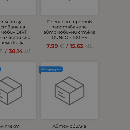
мплект за
Препарат против
истване на
запотяване за
мобил DIRT
автомобилни стъкла
– 5 части със
DUNLOP 100 мл
ваема кофа
7.99
€
15.63
лв.
/
€
38.14
лв.
/
Нов продукт
омплект
Автомобилна