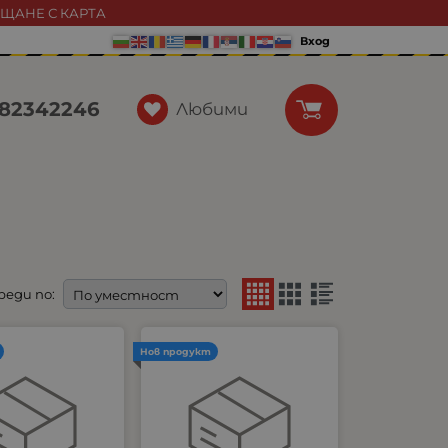
АЩАНЕ С КАРТА
Вход
82342246
Любими
реди по:
Нов продукт