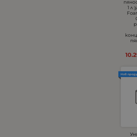
пяно
Универсални Накрайници
1 л
Foa
Хладилници, хладилни
кутии и чанти
р
Централно заключване и
аларми
кон
пя
Черни
Всички Универсални
10.
Външни фарове с мигачи
Тънки Едноредови
Универсални Стелки
Нов прод
Универсални Халогени
Универсални
Подлакътници
Халогени за Камиони
Подлакътници по Модели
за Леки Автомобили по
Модели
Ун
Прави LED барове