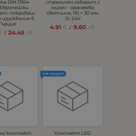
ка DIN 13164-
страничен габарит с
 Европейски
мигач - оранжева
рт, покриващ
светлина, 110 × 30 мм,
 изисквания в
12–24V
Гърция
4.91
€
9.60
лв.
/
€
24.45
лв.
/
Нов продукт
нг комплект
Комплект LED