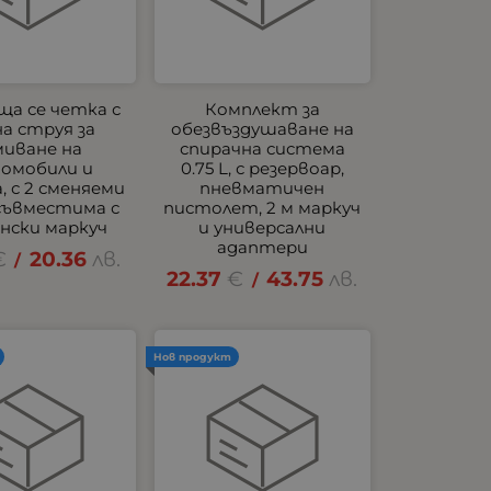
а се четка с
Комплект за
а струя за
обезвъздушаване на
миване на
спирачна система
омобили и
0.75 L, с резервоар,
, с 2 сменяеми
пневматичен
 съвместима с
пистолет, 2 м маркуч
нски маркуч
и универсални
адаптери
€
20.36
лв.
/
22.37
€
43.75
лв.
/
Нов продукт