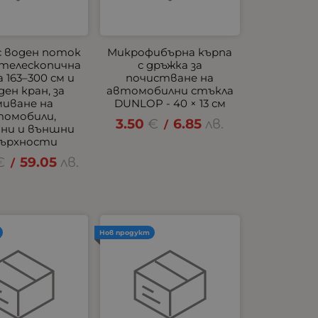
с воден поток
Микрофибърна кърпа
с телескопична
с дръжка за
 163–300 см и
почистване на
ден кран, за
автомобилни стъкла
миване на
DUNLOP - 40 × 13 см
томобили,
3.50
€
6.85
лв.
/
ани и външни
ърхности
€
59.05
лв.
/
Нов продукт