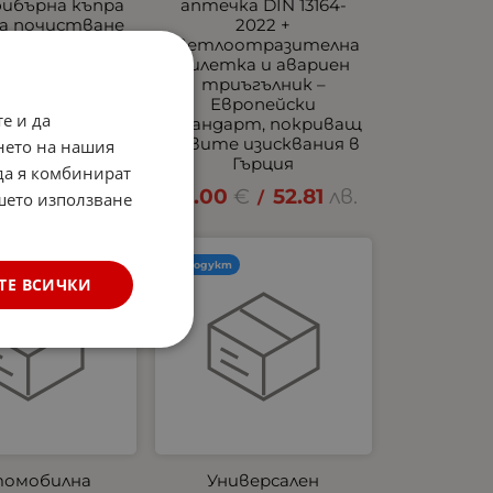
ибърна къпра
аптечка DIN 13164-
за почистване
2022 +
нтериора на
светлоотразителна
бил Dunlop -
жилетка и авариен
мат Океан
триъгълник –
Европейски
€
9.76
лв.
/
е и да
стандарт, покриващ
новите изисквания в
нето на нашия
Гърция
 да я комбинират
27.00
€
52.81
лв.
/
ашето използване
Нов продукт
ТЕ ВСИЧКИ
омобилна
Универсален