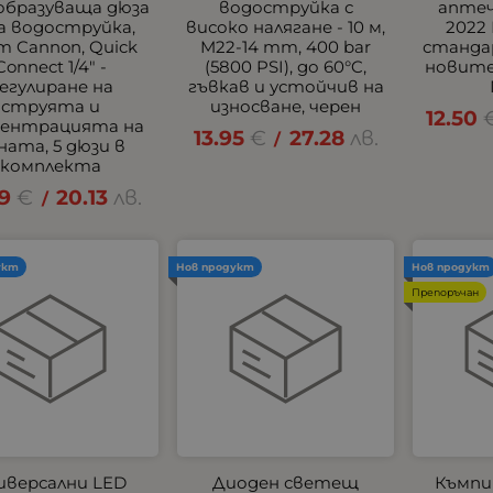
образуваща дюза
водоструйка с
аптеч
 за водоструйка,
високо налягане - 10 м,
2022
m Cannon, Quick
M22-14 mm, 400 bar
станда
Connect 1/4" -
(5800 PSI), до 60°C,
новите
егулиране на
гъвкав и устойчив на
струята и
износване, черен
12.50
центрацията на
13.95
€
27.28
лв.
/
ната, 5 дюзи в
комплекта
29
€
20.13
лв.
/
укт
Нов продукт
Нов продукт
Препоръчан
иверсални LED
Диоден светещ
Къмпи