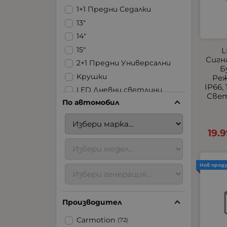
1+1 Предни Седалки
13"
14"
15"
L
Сигн
2+1 Предни Универсални
Б
Kрушки
Реж
IP66,
LED Дневни светлини
Свет
По автомобил
LED Ленти
LED Стопове
LED Фарове | Халогени |
19.
Задна светлина
LED Халогени
USB
Нов прод
Аксесоари за ремаркета
Аксесоари за
Производител
тротинетки
Блицове
Carmotion
(72)