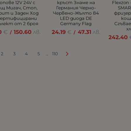
пове 12V 24V с
кръст Знаме на
Flexzon
ащ Мигач, Стоп,
Германия Черно-
SMAR
рит и Заден Ход
Червено-Жълто 84
фризер
Сертифицирани
LED диода DE
кош
лект от 2 броя
Germany Flag
Сгъвае
х
0
€
150.60
лв.
24.19
€
47.31
лв.
/
/
242.40
2
3
4
5
110
...