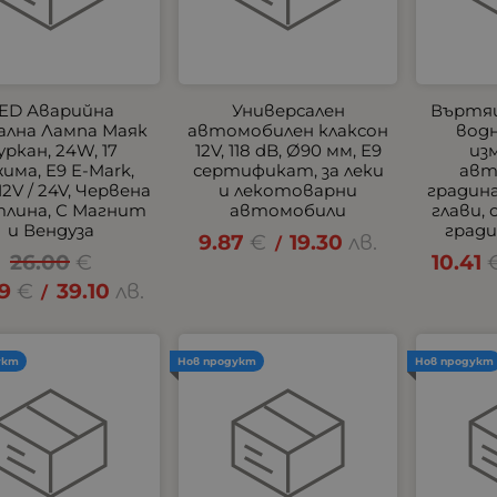
ED Аварийна
Универсален
Въртящ
ална Лампа Маяк
автомобилен клаксон
водн
уркан, 24W, 17
12V, 118 dB, Ø90 мм, E9
из
има, E9 E-Mark,
сертификат, за леки
авт
 12V / 24V, Червена
и лекотоварни
градина
лина, С Магнит
автомобили
глави,
и Вендуза
гради
9.87
€
19.30
лв.
/
26.00
€
10.41
99
€
39.10
лв.
/
укт
Нов продукт
Нов продукт