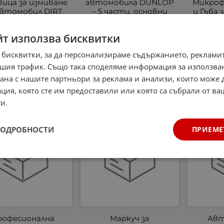
вица за измиване
автомобила DUNLOP
Микроф
автомобил DIRT
– 5 части, основни
и Гъба 
VIL - 27 × 18 см
аксесоари за
на и
почистване на
автомо
0
€
8.80
лв.
/
йт използва бисквитки
автомобил
аро
16.50
€
32.27
лв.
4.99
/
 бисквитки, за да персонализираме съдържанието, рекламит
шия трафик. Също така споделяме информация за използва
рана с нашите партньори за реклама и анализи, които може
ция, която сте им предоставили или която са събрали от в
и.
укт
Нов продукт
Нов продукт
ПОДРОБНОСТИ
ПРИЕМЕ
рофесионална
Маркуч за
Авт