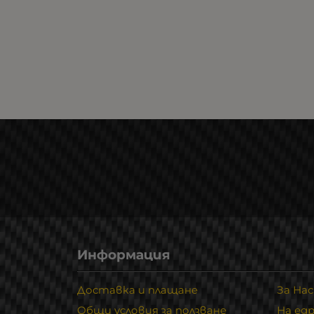
Информация
Доставка и плащане
За Нас
Общи условия за ползване
На ед