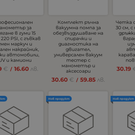
рофесионален
Комплект ръчна
Четка 
анометър за
вакуумна помпа за
30 см, 
ягане в гуми 15
обезвъздушаване на
дръжка
 220 PSI, с гъвкав
спирачки и
вгра
умен маркуч и
диагностика на
из
лен накрайник,
двигател,
ав
еки автомобили,
универсален вакуум
карав
UV и камиони
тестер с
пов
манометър и
9
€
16.60
лв.
30.19
/
аксесоари
30.60
€
59.85
лв.
/
укт
Нов продукт
Нов продукт