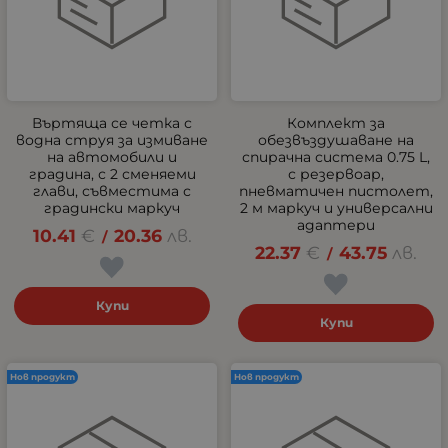
Въртяща се четка с
Комплект за
водна струя за измиване
обезвъздушаване на
на автомобили и
спирачна система 0.75 L,
градина, с 2 сменяеми
с резервоар,
глави, съвместима с
пневматичен пистолет,
градински маркуч
2 м маркуч и универсални
адаптери
10.41
€
20.36
лв.
/
22.37
€
43.75
лв.
/
Купи
Купи
Нов продукт
Нов продукт