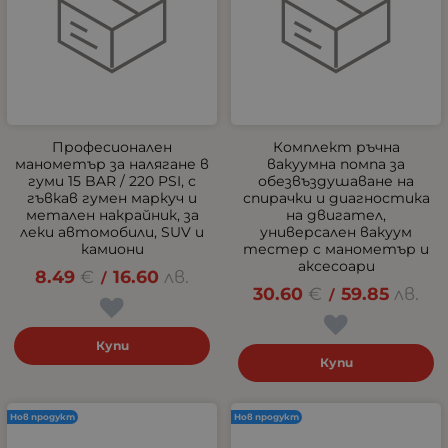
Професионален
Комплект ръчна
манометър за налягане в
вакуумна помпа за
гуми 15 BAR / 220 PSI, с
обезвъздушаване на
гъвкав гумен маркуч и
спирачки и диагностика
метален накрайник, за
на двигател,
леки автомобили, SUV и
универсален вакуум
камиони
тестер с манометър и
аксесоари
8.49
€
16.60
лв.
/
30.60
€
59.85
лв.
/
Купи
Купи
Нов продукт
Нов продукт