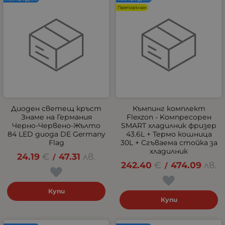
Препоръчан
Диоден светещ кръст
Къмпинг комплект
Знаме на Германия
Flexzon - Kомпресорен
Черно-Червено-Жълто
SMART хладилник фризер
84 LED диода DE Germany
43.6L + Термо кошница
Flag
30L + Сгъваема стойка за
хладилник
24.19
€
47.31
лв.
/
242.40
€
474.09
лв.
/
Купи
Купи