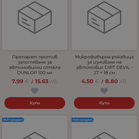
Препарат против
Микрофибърна ръкавица
запотяване за
за измиване на
автомобилни стъкла
автомобил DIRT DEVIL -
DUNLOP 100 мл
27 × 18 см
7.99
€
15.63
лв.
4.50
€
8.80
лв.
/
/
Купи
Купи
Нов продукт
Нов продукт