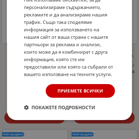
персонализираме съдържанието,
рекламите и да анализираме нашия
трафик. Също така споделяме
информация за използването на
нашия сайт от ваша страна с нашите
партньори за реклама и анализи,
Автомобилна аптечка
Професионална
които може да я комбинират с друга
DIN 13164-2022 +
пянообразуваща дюза 1 л
информация, която сте им
светлоотразителна
за водоструйка, Foam
жилетка и авариен
Cannon, Quick Connect 1/4"
предоставили или която са събрали от
триъгълник –
- регулиране на струята
вашето използване на техните услуги.
Европейски стандарт,
и концентрацията на
покриващ новите
пяната, 5 дюзи в
изисквания в Гърция
комплекта
ПРИЕМЕТЕ ВСИЧКИ
27.00
€
52.81
лв.
10.29
€
20.13
лв.
/
/
ПОКАЖЕТЕ ПОДРОБНОСТИ
Купи
Купи
Нов продукт
Нов продукт