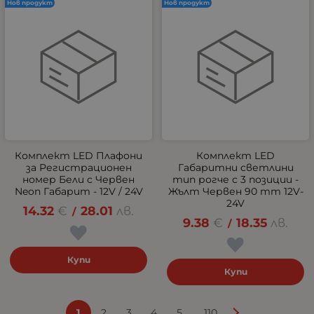
Нов продукт
Нов продукт
Комплект LED Плафони
Комплект LED
за Регистрационен
Габаритни светлини
номер Бели с Червен
тип рогче с 3 позиции -
Neon Габарит - 12V / 24V
Жълт Червен 90 mm 12V-
24V
14.32
€
28.01
лв.
/
9.38
€
18.35
лв.
/
Купи
Купи
...
1
2
3
4
5
110