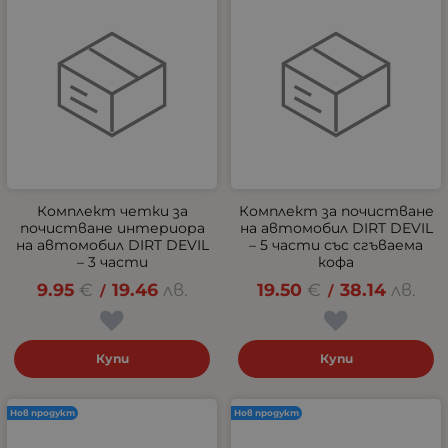
Комплект четки за
Комплект за почистване
почистване интериора
на автомобил DIRT DEVIL
на автомобил DIRT DEVIL
– 5 части със сгъваема
– 3 части
кофа
9.95
€
19.46
лв.
19.50
€
38.14
лв.
/
/
Купи
Купи
Нов продукт
Нов продукт