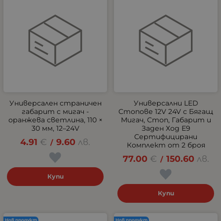
Универсален страничен
Универсални LED
габарит с мигач -
Стопове 12V 24V с Бягащ
оранжева светлина, 110 ×
Мигач, Стоп, Габарит и
30 мм, 12–24V
Заден Ход E9
Сертифицирани
4.91
€
9.60
лв.
/
Комплект от 2 броя
77.00
€
150.60
лв.
/
Купи
Купи
Нов продукт
Нов продукт