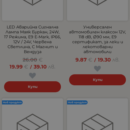
LED Аварийна Сигнална
Универсален
Лампа Маяк Буркан, 24W,
автомобилен клаксон 12V,
17 Режима, E9 E-Mark, IP66,
118 dB, Ø90 мм, E9
12V / 24V, Червена
сертификат, за леки и
Светлина, С Магнит и
лекотоварни
Вендуза
автомобили
26.00
€
9.87
€
19.30
лв.
/
19.99
€
39.10
лв.
/
Купи
Купи
Нов продукт
Нов продукт