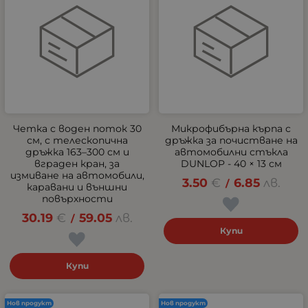
Четка с воден поток 30
Микрофибърна кърпа с
см, с телескопична
дръжка за почистване на
дръжка 163–300 см и
автомобилни стъкла
вграден кран, за
DUNLOP - 40 × 13 см
измиване на автомобили,
3.50
€
6.85
лв.
/
каравани и външни
повърхности
30.19
€
59.05
лв.
/
Купи
Купи
Нов продукт
Нов продукт