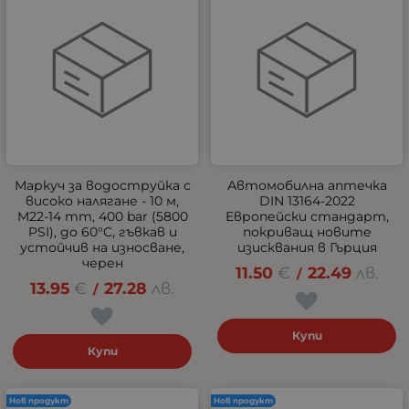
Маркуч за водоструйка с
Автомобилна аптечка
високо налягане - 10 м,
DIN 13164-2022
M22-14 mm, 400 bar (5800
Европейски стандарт,
PSI), до 60°C, гъвкав и
покриващ новите
устойчив на износване,
изисквания в Гърция
черен
11.50
€
22.49
лв.
/
13.95
€
27.28
лв.
/
Купи
Купи
Нов продукт
Нов продукт