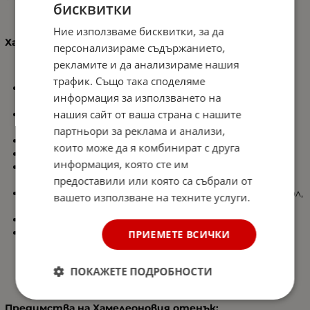
бисквитки
Ние използваме бисквитки, за да
Характеристики:
персонализираме съдържанието,
рекламите и да анализираме нашия
трафик. Също така споделяме
Атрактивен дизайн – придава индивидуалност и
информация за използването на
отличителен оранжев оттенък на автомобила.
нашия сайт от ваша страна с нашите
Подобрява визията и индивидуалността –
откроява автомобила от останалите.
партньори за реклама и анализи,
Размер: 30 см х 10 м
които може да я комбинират с друга
Защитава фаровете от камъчета и прах.
информация, която сте им
UV защита, която предотвратява
предоставили или която са събрали от
пожълтяването и помътняването на фаровете.
Предпазва фаровете от агресивни препарати, сол,
вашето използване на техните услуги.
масла и горива.
Лесно за монтаж и подмяна
Лесна поддръжка и почистване. Фолиото се
ПРИЕМЕТЕ ВСИЧКИ
почиства по-бързо и по-лесно.
ПОКАЖЕТЕ ПОДРОБНОСТИ
Предимства на Хамелеоновия отенък: