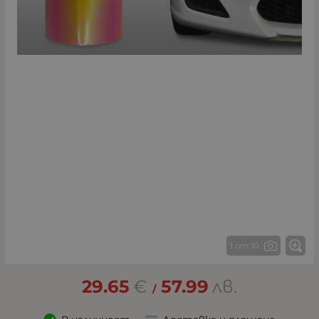
1 от 10
29.65
€
57.99
лв.
/