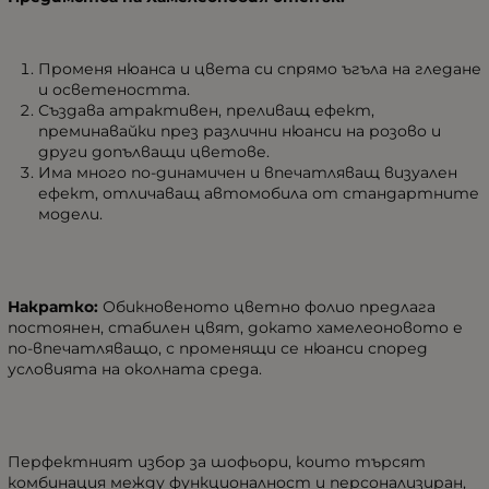
Променя нюанса и цвета си спрямо ъгъла на гледане
и осветеността.
Създава атрактивен, преливащ ефект,
преминавайки през различни нюанси на розово и
други допълващи цветове.
Има много по-динамичен и впечатляващ визуален
ефект, отличаващ автомобила от стандартните
модели.
Накратко:
Обикновеното цветно фолио предлага
постоянен, стабилен цвят, докато хамелеоновото е
по-впечатляващо, с променящи се нюанси според
условията на околната среда.
Перфектният избор за шофьори, които търсят
комбинация между функционалност и персонализиран,