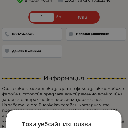
В наличност
Доставка и плащане
бр.
Купи
0882342246
Направи запитване
Добави в любими
Информация
Оранжево хамелеоново защитно фолио за автомобилни
фарове и стопове предлага едновременно ефективна
защита и атрактивен персонализиран стил.
Изработено от висококачествен материал, то
предпазва фаровете от надраскване, камъчета, UV
лъчи и замърсявания, като същевременно им придава
уникален розов оттенък, който отличава автомобила
Този уебсайт използва
ви.