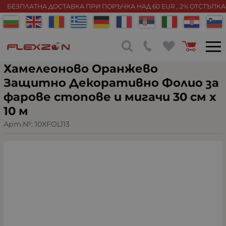
БЕЗПЛАТНА ДОСТАВКА ПРИ ПОРЪЧКА НАД 60 EUR , 2% ОТСТЪПК
Хамелеоново Оранжево
Защитно Декоративно Фолио за
фарове стопове и мигачи 30 см х
10 м
Арт.№:
10XFOL113