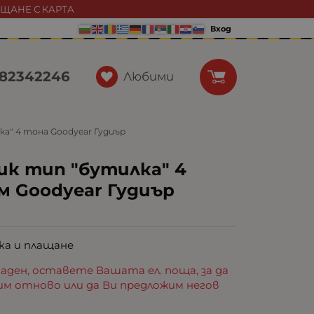
АЩАНЕ С КАРТА
Вход
82342246
Любими
ка" 4 тона Goodyear Гудиър
ик тип "бутилка" 4
мм Goodyear Гудиър
ка и плащане
аден, оставете Вашата ел. поща, за да
им отново или да Ви предложим негов