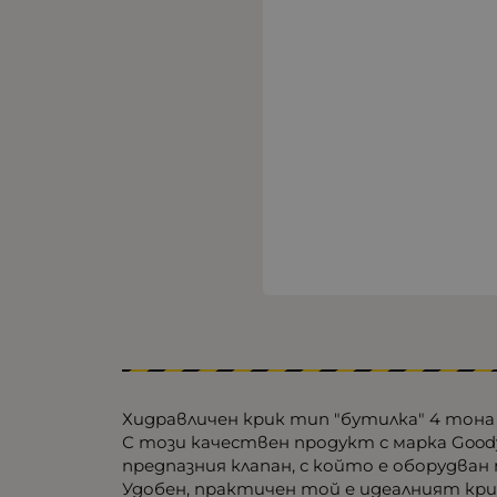
Хидравличен крик тип "бутилка" 4 тона
С този качествен продукт с марка Good
предпазния клапан, с който е оборудван 
Удобен, практичен той е идеалният крик