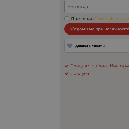
Ел. поща
Прочетох „
Политиката за
Уведоми ме при наличност
Добави в любими
Специализирани Инстру
Goodyear