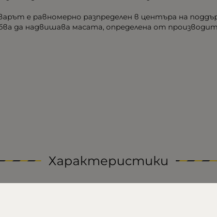
оварът е равномерно разпределен в центъра на подд
ва да надвишава масата, определена от производит
Характеристики
5.00
8016038771715