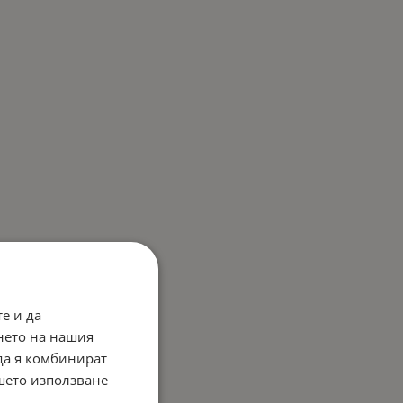
е и да
нето на нашия
 да я комбинират
ашето използване