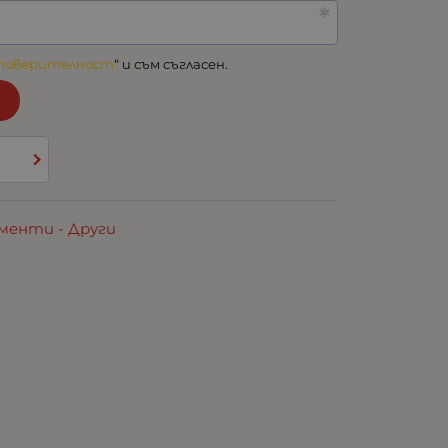
 поверителност
“ и съм съгласен.
!
менти - Други