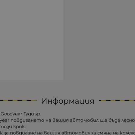
Информация
 Goodyear Гудиър
year повдигането на вашия автомобил ще бъде лесно 
този крик.
 за повдигане на вашия автомобил за смяна на колел