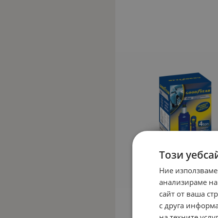
Този уебса
Ние използваме
анализираме на
сайт от ваша ст
с друга информа
на техните услуг