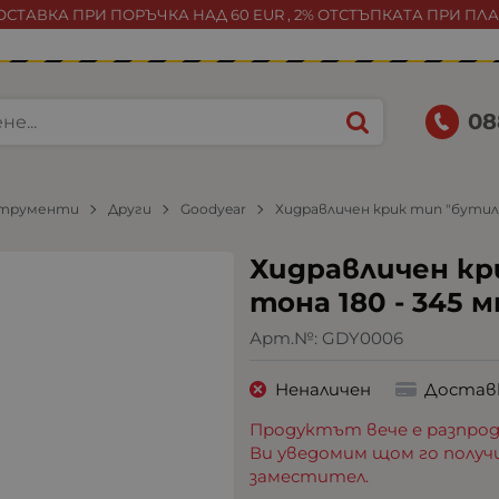
СТАВКА ПРИ ПОРЪЧКА НАД 60 EUR , 2% ОТСТЪПКАТА ПРИ ПЛ
08
струменти
Други
Goodyear
Хидравличен крик тип "бутил
Хидравличен кр
тона 180 - 345 
Арт.№:
GDY0006
Неналичен
Достав
Продуктът вече е разпрод
Ви уведомим щом го получ
заместител.