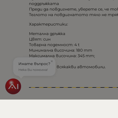
поддръжката
Преди да повдигнете, уверете се, че т
Теглото на повдигнатото тяло не тряб
Характеристики:
Mетална дръжка
Цвят: син
Товарна подемност: 4 t
Минимална височина: 180 mm
Максимална височина: 345 mm;
×
Имате въпрос?
Тодходящ за всякакви автомобили.
Нека Ви помогна!
Тегло (кг.)
Баркод (ISBN, UPC, др.)