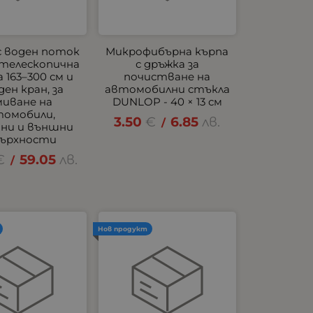
с воден поток
Микрофибърна кърпа
с телескопична
с дръжка за
 163–300 см и
почистване на
ден кран, за
автомобилни стъкла
миване на
DUNLOP - 40 × 13 см
томобили,
3.50
€
6.85
лв.
/
ани и външни
ърхности
€
59.05
лв.
/
Нов продукт