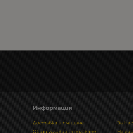
Информация
Доставка и плащане
За Нас
Общи условия за ползване
На ед