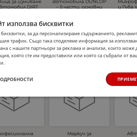
вица за измиване
автомобила DUNLOP
Микроф
автомобил DIRT
– 5 части, основни
и Гъба 
VIL - 27 × 18 см
аксесоари за
на и
почистване на
автомо
0
€
8.80
лв.
/
йт използва бисквитки
автомобил
аро
16.50
€
32.27
лв.
4.99
/
 бисквитки, за да персонализираме съдържанието, рекламит
шия трафик. Също така споделяме информация за използва
рана с нашите партньори за реклама и анализи, които може
ция, която сте им предоставили или която са събрали от в
и.
укт
Нов продукт
Нов продукт
ПОДРОБНОСТИ
ПРИЕМЕ
рофесионална
Маркуч за
Авт