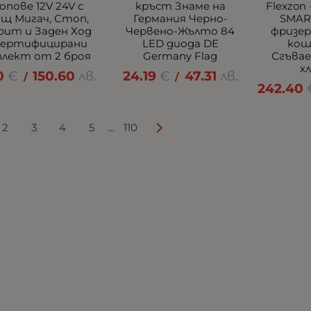
пове 12V 24V с
кръст Знаме на
Flexzon
ащ Мигач, Стоп,
Германия Черно-
SMAR
рит и Заден Ход
Червено-Жълто 84
фризер
Сертифицирани
LED диода DE
кош
лект от 2 броя
Germany Flag
Сгъвае
х
0
€
150.60
лв.
24.19
€
47.31
лв.
/
/
242.40
2
3
4
5
110
...