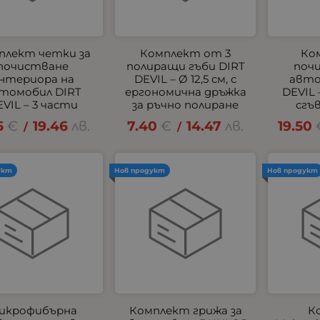
плект четки за
Комплект от 3
Ко
почистване
полиращи гъби DIRT
поч
нтериора на
DEVIL – Ø 12,5 см, с
авто
томобил DIRT
ергономична дръжка
DEVIL 
VIL – 3 части
за ръчно полиране
сгъ
5
€
19.46
лв.
7.40
€
14.47
лв.
19.50
/
/
укт
Нов продукт
Нов продукт
икрофибърна
Комплект грижа за
К