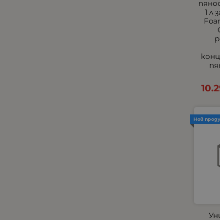
пяно
Универсални Накрайници
1 л
Foa
Хладилници, хладилни
кутии и чанти
р
Централно заключване и
аларми
кон
пя
Черни
Всички Универсални
10.
Външни фарове с мигачи
Тънки Едноредови
Универсални Стелки
Нов прод
Универсални Халогени
Универсални
Подлакътници
Халогени за Камиони
Подлакътници по Модели
за Леки Автомобили по
Модели
Ун
Прави LED барове