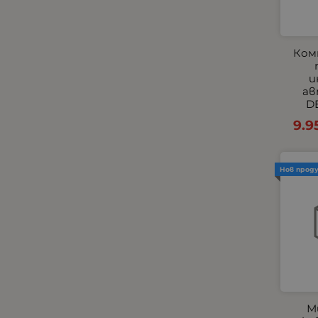
Комплекти
Компресори
КОПЧЕТА ЗА ЕЛ.СТЪКЛА И
Ком
ОГЛЕДАЛА
и
Къмпинг и градина
ав
Габарити - Маркери
DE
Маркучи и съединиения
9.9
Огледала
Окабеляване за светлини
Нов прод
Окабеляване и Бутони
Парктроник
Пневматични
Подглавници
Подгряващи подложки
Подлакътници
Покривала за автомобили
М
Помпи