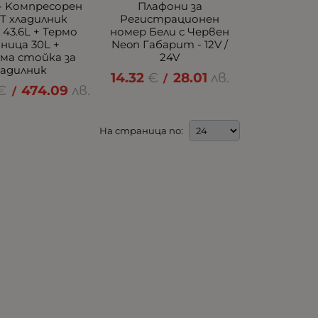
 - Kомпресорен
Плафони за
T хладилник
Регистрационен
 43.6L + Термо
номер Бели с Червен
ница 30L +
Neon Габарит - 12V /
ма стойка за
24V
ладилник
14.32
€
28.01
лв.
/
€
474.09
лв.
/
На страница по: