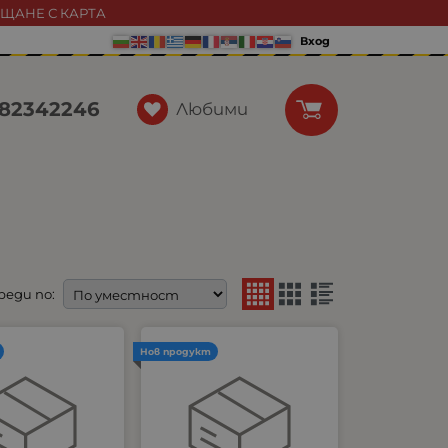
АЩАНЕ С КАРТА
Вход
82342246
Любими
реди по:
Нов продукт