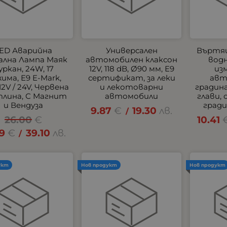
ED Аварийна
Универсален
Въртящ
ална Лампа Маяк
автомобилен клаксон
водн
уркан, 24W, 17
12V, 118 dB, Ø90 мм, E9
из
има, E9 E-Mark,
сертификат, за леки
авт
 12V / 24V, Червена
и лекотоварни
градина
лина, С Магнит
автомобили
глави,
и Вендуза
гради
9.87
€
19.30
лв.
/
26.00
€
10.41
99
€
39.10
лв.
/
укт
Нов продукт
Нов продукт