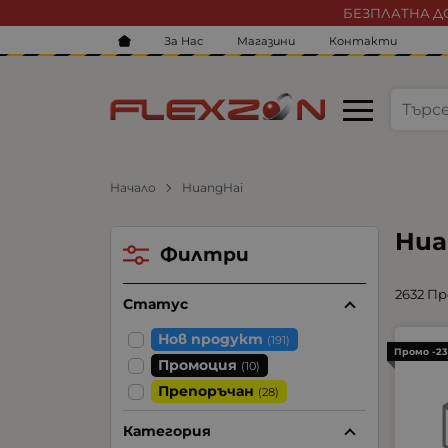
БЕЗПЛАТНА ДО
За Нас
Магазини
Контакти
Начало
HuangHai
Hua
Филтри
2632 П
Статус
Нов продукт
(191)
Промо -2
Промоция
(10)
Препоръчан
(28)
Категория