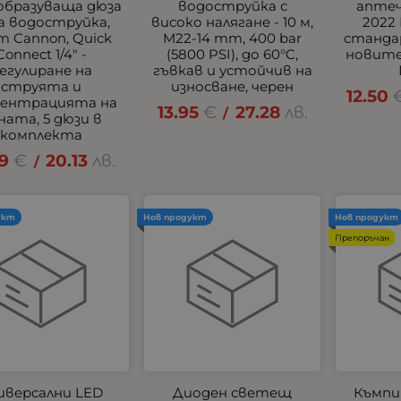
образуваща дюза
водоструйка с
аптеч
 за водоструйка,
високо налягане - 10 м,
2022
m Cannon, Quick
M22-14 mm, 400 bar
станда
Connect 1/4" -
(5800 PSI), до 60°C,
новите
егулиране на
гъвкав и устойчив на
струята и
износване, черен
12.50
центрацията на
13.95
€
27.28
лв.
/
ната, 5 дюзи в
комплекта
29
€
20.13
лв.
/
укт
Нов продукт
Нов продукт
Препоръчан
иверсални LED
Диоден светещ
Къмпи