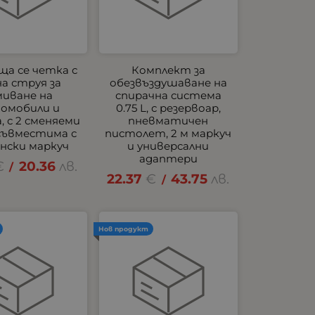
а се четка с
Комплект за
а струя за
обезвъздушаване на
миване на
спирачна система
омобили и
0.75 L, с резервоар,
, с 2 сменяеми
пневматичен
 съвместима с
пистолет, 2 м маркуч
нски маркуч
и универсални
адаптери
€
20.36
лв.
/
22.37
€
43.75
лв.
/
Нов продукт