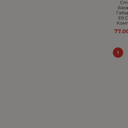
Сто
Стопове за камиони,
Бяг
ремаркета и агротехника.
Габа
E9 
Габарити - Други
Комп
Други части
77.0
Извити LED барове
Маркери
Халогени по Модели
1
LED барове - Стойки
Стопове по модели
Малки с централно
захващане
Рогчета
Автокозметика
Вело и мото аксесоари