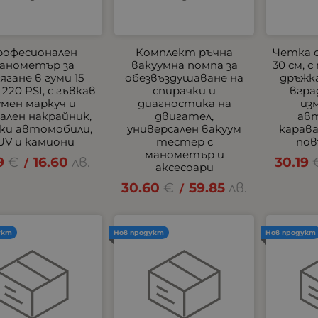
рофесионален
Комплект ръчна
Четка 
анометър за
вакуумна помпа за
30 см, 
ягане в гуми 15
обезвъздушаване на
дръжка
 220 PSI, с гъвкав
спирачки и
вгра
умен маркуч и
диагностика на
из
лен накрайник,
двигател,
ав
еки автомобили,
универсален вакуум
карав
UV и камиони
тестер с
пов
манометър и
9
€
16.60
лв.
30.19
/
аксесоари
30.60
€
59.85
лв.
/
укт
Нов продукт
Нов продукт