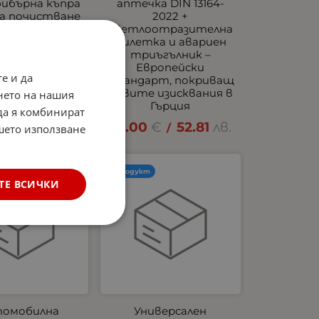
ибърна къпра
аптечка DIN 13164-
за почистване
2022 +
нтериора на
светлоотразителна
бил Dunlop -
жилетка и авариен
мат Океан
триъгълник –
Европейски
€
9.76
лв.
/
е и да
стандарт, покриващ
новите изисквания в
нето на нашия
Гърция
 да я комбинират
27.00
€
52.81
лв.
/
ашето използване
Нов продукт
ТЕ ВСИЧКИ
омобилна
Универсален