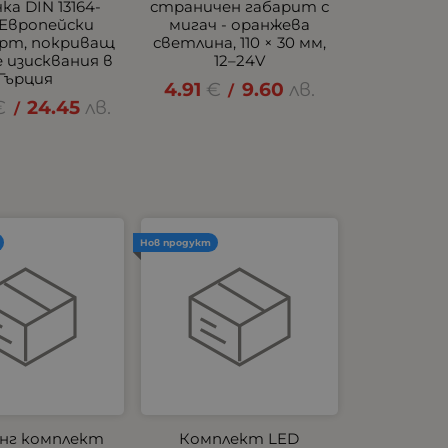
ка DIN 13164-
страничен габарит с
 Европейски
мигач - оранжева
рт, покриващ
светлина, 110 × 30 мм,
 изисквания в
12–24V
Гърция
4.91
€
9.60
лв.
/
€
24.45
лв.
/
Нов продукт
нг комплект
Комплект LED