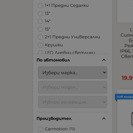
1+1 Предни Седалки
13"
14"
15"
L
Сигн
2+1 Предни Универсални
Б
Kрушки
Реж
IP66,
LED Дневни светлини
Свет
По автомобил
LED Ленти
LED Стопове
LED Фарове | Халогени |
19.
Задна светлина
LED Халогени
USB
Нов прод
Аксесоари за ремаркета
Аксесоари за
Производител
тротинетки
Блицове
Carmotion
(72)