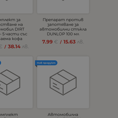
мплект за
Препарат против
истване на
запотяване за
мобил DIRT
автомобилни стъкла
– 5 части със
DUNLOP 100 мл
ваема кофа
7.99
€
15.63
лв.
/
€
38.14
лв.
/
Нов продукт
омплект
Автомобилна