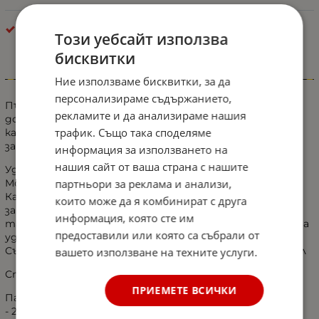
Авто тапицерии за камиони DAF
Този уебсайт използва
бисквитки
Информация
Ние използваме бисквитки, за да
персонализираме съдържанието,
Пътническите калъфи са два (за две седалки). Имате
рекламите и да анализираме нашия
достъп до всяко място около седалките, под тях и
трафик. Също така споделяме
калъфът не пречи за използването на колани,
закопчалки.
информация за използването на
нашия сайт от ваша страна с нашите
Удобна за използване.
Могат да се перат в пералня.
партньори за реклама и анализи,
Калъфите за седалки за тежкотоварни автомобили
които може да я комбинират с друга
защитават седалките, като запазват оригиналната
информация, която сте им
тапицерия от замърсяване и износване, а ви осигурява
предоставили или която са събрали от
удобство.
Създава комфортна атмосфера във вашия автомобил
вашето използване на техните услуги.
Специално ушити за DAF CF, LF, XF 95, XF 105!
ПРИЕМЕТЕ ВСИЧКИ
Пакетът съдържа:
- 2 калъфа за седалки