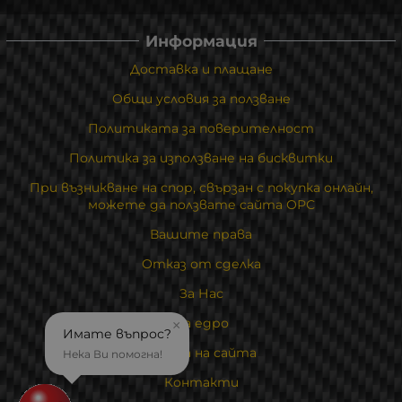
Информация
Доставка и плащане
Общи условия за ползване
Политиката за поверителност
Политика за използване на бисквитки
При възникване на спор, свързан с покупка онлайн,
можете да ползвате сайта ОРС
Вашите права
Отказ от сделка
За Нас
На едро
×
Имате въпрос?
Карта на сайта
Нека Ви помогна!
Контакти