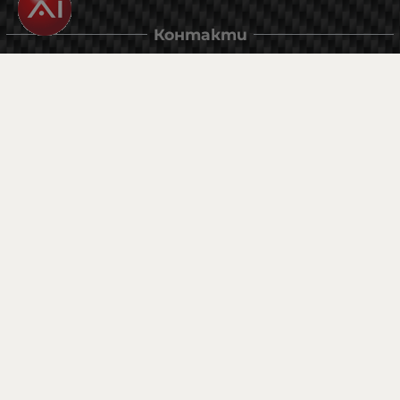
Контакти
Магазин и склад : 0882342246
Адрес:
6000 гр. Стара Загора
ул. Калояновско шосе 1
Методи на плащане
Следвайте ни
© 2026
flexzon.com
- Всички права запазени.
Изработка на онлайн магазин
Valival Commerce