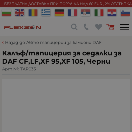
БЕЗПЛАТНА ДОСТАВКА ПРИ ПОРЪЧКА НАД 60 EUR , 2% ОТСТЪПК
Назад до Авто тапицерии за камиони DAF
Калъф/тапицерия за седалки за
DAF CF,LF,XF 95,XF 105, Черни
Арт.№:
TAP033