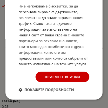
Ние използваме бисквитки, за да
Калъф за скоростен лост
персонализираме съдържанието,
рекламите и да анализираме нашия
Информация
трафик. Също така споделяме
информация за използването на
Маншон Скоростен Лост за BMW E39 5-та Серия
нашия сайт от ваша страна с нашите
-Цвят; Черен
партньори за реклама и анализи,
които може да я комбинират с друга
-Изработен от Висококачествена Изкуствена Кожа
информация, която сте им
-Пасва за всички модели
предоставили или която са събрали от
BMW 5 Series E39 - 1995 - 2003
вашето използване на техните услуги.
BMW 5 Series E39 Touring - 1997 - 2004
BMW E39 1995-200 3
ПРИЕМЕТЕ ВСИЧКИ
Характеристики
ПОКАЖЕТЕ ПОДРОБНОСТИ
Тегло (кг.)
0.25