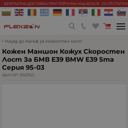
БЕЗПЛАТНА ДОСТАВКА ПРИ ПОРЪЧКА НАД 60 EUR , 2% ОТСТЪПК
Назад до Калъф за скоростен лост
Кожен Маншон Кожух Скоростен
Лост За БМВ Е39 BMW E39 5та
Серия 95-03
Арт.№:
RAZ162