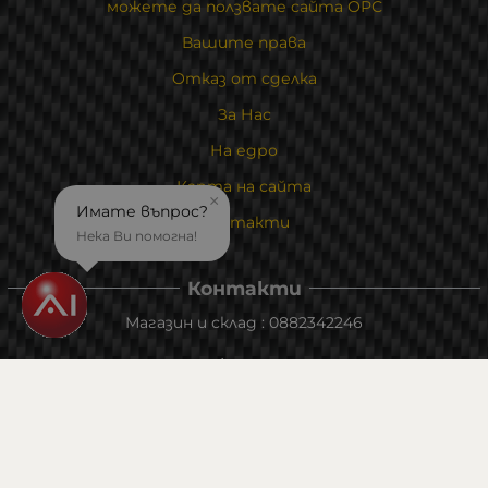
можете да ползвате сайта ОРС
Вашите права
Отказ от сделка
За Нас
На едро
Карта на сайта
×
Имате въпрос?
Контакти
Нека Ви помогна!
Контакти
Магазин и склад : 0882342246
Адрес:
6000 гр. Стара Загора
ул. Калояновско шосе 1
Методи на плащане