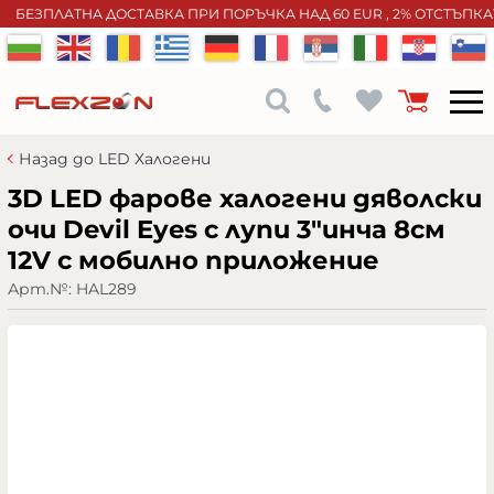
БЕЗПЛАТНА ДОСТАВКА ПРИ ПОРЪЧКА НАД 60 EUR , 2% ОТСТЪПК
Назад до LED Халогени
3D LED фарове халогени дяволски
очи Devil Eyes с лупи 3"инча 8см
12V с мобилно приложение
Арт.№:
HAL289