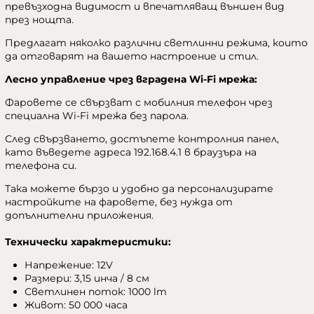
превъзходна видимост и впечатляващ външен вид
през нощта.
Предлагат няколко различни светлинни режима, които
да отговарят на вашето настроение и стил.
Лесно управление чрез вградена Wi-Fi мрежа:
Фаровете се свързват с мобилния телефон чрез
специална Wi-Fi мрежа без парола.
След свързването, достъпете контролния панел,
като въведете адреса 192.168.4.1 в браузъра на
телефона си.
Така можете бързо и удобно да персонализирате
настройките на фаровете, без нужда от
допълнителни приложения.
Технически характеристики:
Напрежение: 12V
Размери: 3,15 инча / 8 см
Светлинен поток: 1000 lm
Живот: 50 000 часа