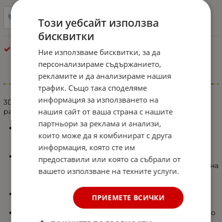
Добави в любими
Този уебсайт използва
бисквитки
Стелки
Ние използваме бисквитки, за да
персонализираме съдържанието,
рекламите и да анализираме нашия
Информация
трафик. Също така споделяме
информация за използването на
3D Гумени стелки за купе Erpassan - индивидуални за
нашия сайт от ваша страна с нашите
различните модели автомобили.
партньори за реклама и анализи,
Не излъчват неприятна миризма и предлагат
които може да я комбинират с друга
стилен и елегантен външен вид, който допълва
информация, която сте им
интериора на вашия автомобил.
Изключително издръжливи и разполагат с висок
предоставили или която са събрали от
праг (тип леген), предотвратяващ разливането на
вашето използване на техните услуги.
течности и разпространението на прах върху
мокета на автомобила Ви.
Лесен монтаж и демонтаж, изработени точно по
ПРИЕМЕТЕ ВСИЧКИ
размерите на купето на автомобила ви.
Изработени от висококачествен материал който
ги прави по-меки и лесно сгъваеми.