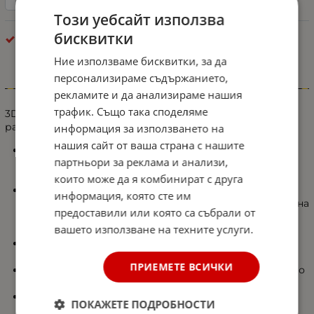
Този уебсайт използва
бисквитки
Стелки
Ние използваме бисквитки, за да
персонализираме съдържанието,
Информация
рекламите и да анализираме нашия
трафик. Също така споделяме
3D Гумени стелки за купе Erpassan - индивидуални за
различните модели автомобили.
информация за използването на
нашия сайт от ваша страна с нашите
Не излъчват неприятна миризма и предлагат
партньори за реклама и анализи,
стилен и елегантен външен вид, който допълва
интериора на вашия автомобил.
които може да я комбинират с друга
Изключително издръжливи и разполагат с висок
информация, която сте им
праг (тип леген), предотвратяващ разливането на
предоставили или която са събрали от
течности и разпространението на прах върху
вашето използване на техните услуги.
мокета на автомобила Ви.
Лесен монтаж и демонтаж, изработени точно по
размерите на купето на автомобила ви.
ПРИЕМЕТЕ ВСИЧКИ
Изработени от висококачествен материал който
ги прави по-меки и лесно сгъваеми.
Не съдържа PVC и токсични елементи.
ПОКАЖЕТЕ ПОДРОБНОСТИ