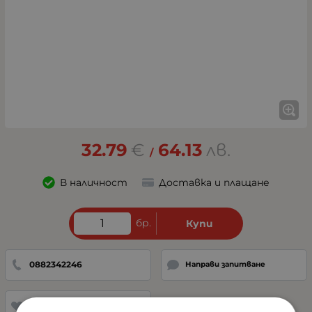
32.79
€
64.13
лв.
/
В наличност
Доставка и плащане
бр.
Купи
0882342246
Направи запитване
Добави в любими