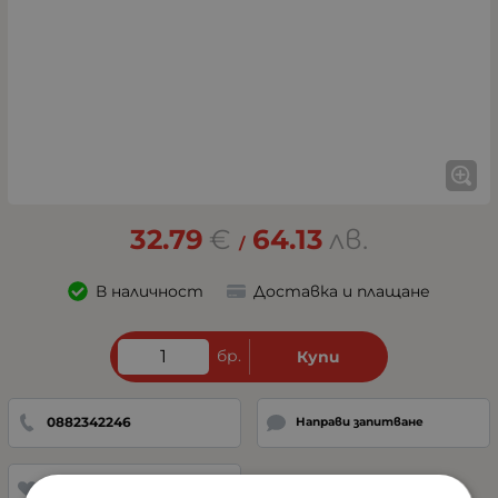
32.79
€
64.13
лв.
/
В наличност
Доставка и плащане
бр.
Купи
0882342246
Направи запитване
Добави в любими