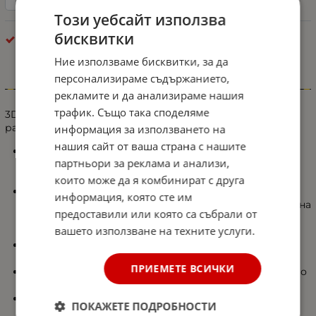
Този уебсайт използва
бисквитки
Стелки
Ние използваме бисквитки, за да
персонализираме съдържанието,
Информация
рекламите и да анализираме нашия
трафик. Също така споделяме
3D Гумени стелки за купе Erpassan - индивидуални за
различните модели автомобили.
информация за използването на
нашия сайт от ваша страна с нашите
Не излъчват неприятна миризма и предлагат
партньори за реклама и анализи,
стилен и елегантен външен вид, който допълва
интериора на вашия автомобил.
които може да я комбинират с друга
Изключително издръжливи и разполагат с висок
информация, която сте им
праг (тип леген), предотвратяващ разливането на
предоставили или която са събрали от
течности и разпространението на прах върху
вашето използване на техните услуги.
мокета на автомобила Ви.
Лесен монтаж и демонтаж, изработени точно по
размерите на купето на автомобила ви.
ПРИЕМЕТЕ ВСИЧКИ
Изработени от висококачествен материал който
ги прави по-меки и лесно сгъваеми.
Не съдържа PVC и токсични елементи.
ПОКАЖЕТЕ ПОДРОБНОСТИ