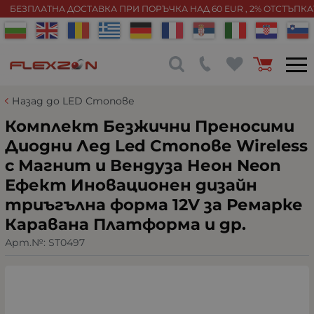
БЕЗПЛАТНА ДОСТАВКА ПРИ ПОРЪЧКА НАД 60 EUR , 2% ОТСТЪПК
Назад до LED Стопове
Комплект Безжични Преносими
Диодни Лед Led Стопове Wireless
с Магнит и Вендуза Неон Neon
Ефект Иновационен дизайн
триъгълна форма 12V за Ремарке
Каравана Платформа и др.
Арт.№:
ST0497