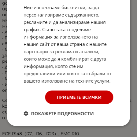
докосвате до съществуващите кабели или да
Ние използваме бисквитки, за да
използвате каквито и да било инструменти за
персонализираме съдържанието,
инсталиране.
БЕЗЖИЧЕНИЯТ КОМПЛЕКТ СВЕТЛИНИ ЗА РЕМАРКЕ СА
рекламите и да анализираме нашия
НАЙ-ДОБРИТЕ СВЕТЛИНИ НА ПАЗАРА
трафик. Също така споделяме
• Адаптивен предавател
информация за използването на
• По-добро време за зареждане - 2 часа за 8 часа
светлина
нашия сайт от ваша страна с нашите
• Многофункционален, можете да го използвате като
партньори за реклама и анализи,
задна задна светлина, мигачи, стоп-светлини,
които може да я комбинират с друга
рефлектор или за осветяване на табелата с номера
информация, която сте им
• Дълготрайни и изключително издръжливи.
• По-добра светлинна мощност
предоставили или която са събрали от
• Магнити с по-добро покритие, лесени за закрепване
вашето използване на техните услуги.
• Иновационен дизайн - супер високо качество,
отговарящ на стандарта Emark
ПРИЕМЕТЕ ВСИЧКИ
Сензоръ за наблюдение, синхронизиран със стоповете,
който осигурява постоянна актуализация на
състоянието на нивото на батерията, докато
ПОКАЖЕТЕ ПОДРОБНОСТИ
шофирате.
ECE R148（R7、R6、R23）, EMC R10