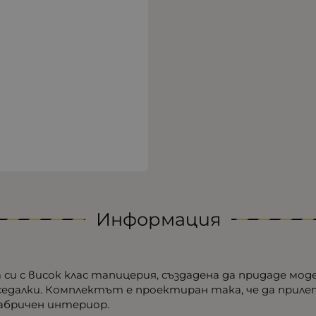
Информация
и с висок клас тапицерия, създадена да придаде мо
далки. Комплектът е проектиран така, че да прилеп
фабричен интериор.