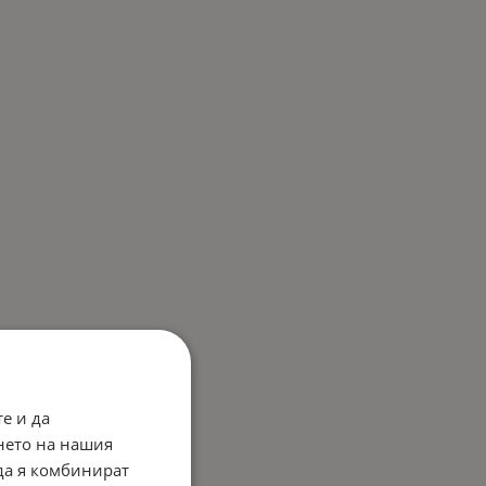
е и да
нето на нашия
 да я комбинират