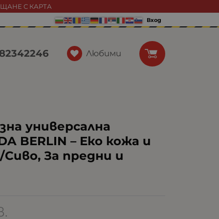
АЩАНЕ С КАРТА
Вход
82342246
Любими
зна универсална
A BERLIN – Еко кожа и
Сиво, За предни и
в.