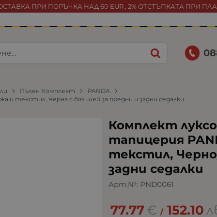
СТАВКА ПРИ ПОРЪЧКА НАД 60 EUR , 2% ОТСТЪПКАТА ПРИ ПЛ
08
или
Пълен Комплект
PANDA
а и текстил, Черна с бял шев за предни и задни седалки
Комплект луксо
тапицерия PAND
текстил, Черно/
задни седалки
Арт.№:
PND0061
77.77
€
152.10
л
/