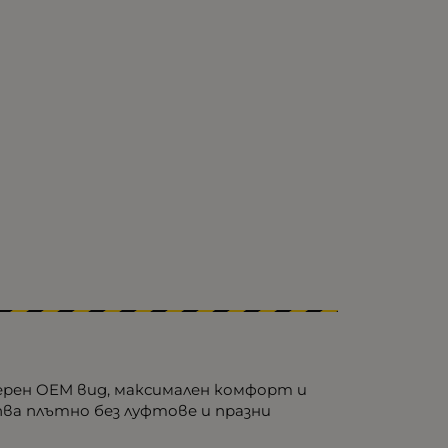
дерен OEM вид, максимален комфорт и
ва плътно без луфтове и празни