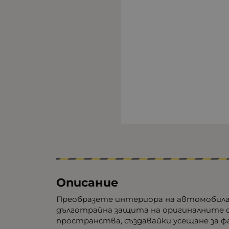
Описание
Преобразете интериора на автомобила с
дълготрайна защита на оригиналните се
пространства, създавайки усещане за 