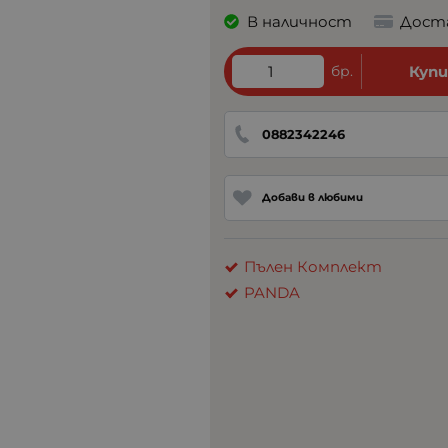
В наличност
Дост
бр.
Куп
0882342246
Добави в любими
Пълен Комплект
PANDA