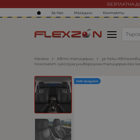
БЕЗПЛАТНА ДО
За Нас
Магазини
Контакти
Начало
Авто тапицерии
за Леки Автомоб
Комплект луксозна универсална тапицерия еко кож
Нов продукт