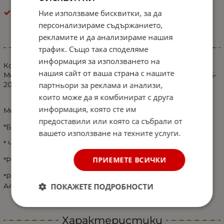
Ние използваме бисквитки, за да
Стопове по модели
персонализираме съдържанието,
рекламите и да анализираме нашия
Информация
трафик. Също така споделяме
информация за използването на
Комплект Ляв + Десен Стоп Задна Светлина За
нашия сайт от ваша страна с нашите
Мерцедес Вито Mercedes Vito W447 двойни врати 2015-
партньори за реклама и анализи,
2020
които може да я комбинират с друга
информация, която сте им
Мercedes Vito W447 2015 г. нататък
предоставили или която са събрали от
*Без крушки
вашето използване на техните услуги.
* Чисто нов, опакован
ПРИЕМЕТЕ ВСИЧКИ
*Референтен OE/OEM номер Ляв : A4478200064
*Референтен OE/OEM номер Десен: 4478201264,
ПОКАЖЕТЕ ПОДРОБНОСТИ
A4478200064
Характеристики