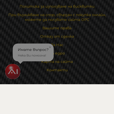
Политика за използване на бисквитки
При възникване на спор, свързан с покупка онлайн,
можете да ползвате сайта ОРС
Вашите права
Отказ от сделка
За Нас
×
Имате въпрос?
На едро
Нека Ви помогна!
Карта на сайта
Контакти
Контакти
Магазин и склад : 0882342246
Адрес:
6000 гр. Стара Загора
ул. Калояновско шосе 1