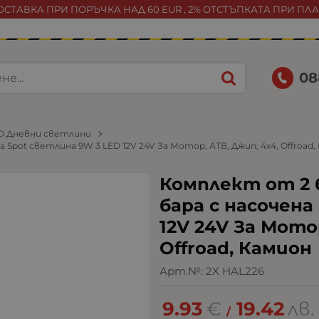
СТАВКА ПРИ ПОРЪЧКА НАД 60 EUR , 2% ОТСТЪПКАТА ПРИ ПЛ
08
D Дневни светлини
 Spot светлина 9W 3 LED 12V 24V За Мотор, АТВ, Джип, 4х4, Offroad
Комплект от 2 
бара с насочена
12V 24V За Мотор
Offroad, Камион
Арт.№:
2X HAL226
9.93
€
19.42
лв.
/