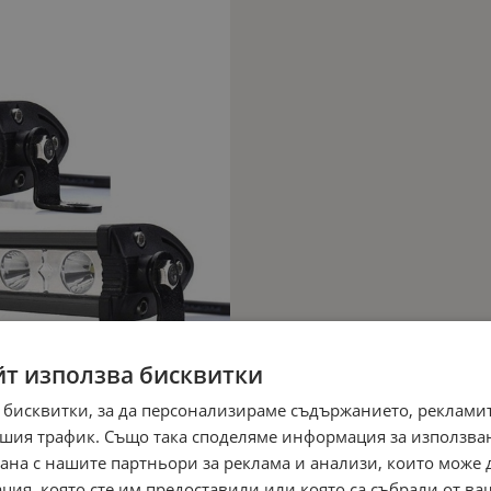
йт използва бисквитки
 бисквитки, за да персонализираме съдържанието, рекламит
шия трафик. Също така споделяме информация за използва
рана с нашите партньори за реклама и анализи, които може
ция, която сте им предоставили или която са събрали от в