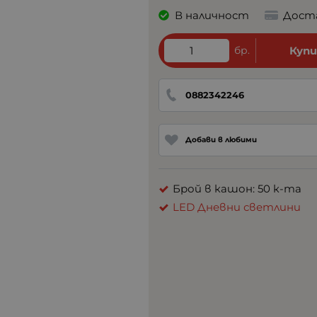
В наличност
Дост
бр.
Куп
0882342246
Добави в любими
Брой в кашон: 50 к-та
LED Дневни светлини