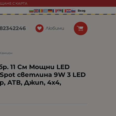
АЩАНЕ С КАРТА
Вход
82342246
Любими
, Камион
бр. 11 См Мощни LED
 Spot светлина 9W 3 LED
, АТВ, Джип, 4х4,