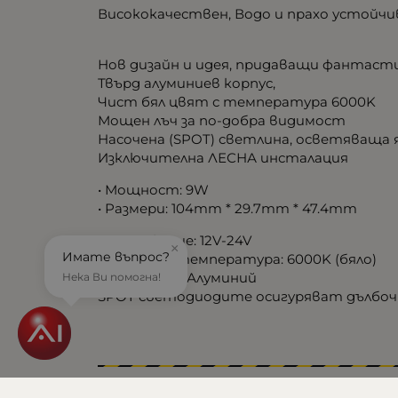
Висококачествен, Водо и прахо устойчив,
Нов дизайн и идея, придаващи фантасти
Твърд алуминиев корпус,
Чист бял цвят с температура 6000K
Мощен лъч за по-добра видимост
Насочена (SPOT) светлина, осветяваща 
Изключителна ЛЕСНА инсталация
• Мощност: 9W
• Размери: 104mm * 29.7mm * 47.4mm
• Напрежение: 12V-24V
×
Имате въпрос?
• Цветова температура: 6000K (бяло)
• Материал: Алуминий
Нека Ви помогна!
SPOT светодиодите осигуряват дълбочин