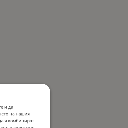
е и да
нето на нашия
 да я комбинират
ашето използване