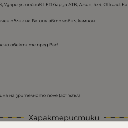
 Ударо устойчив LED бар за АТВ, Джип, 4х4, Offroad, К
чен облик на Вашия автомобил, камион..
ясно обектите пред Вас!
а на зрителното поле (30° ъгъл)
Характеристики