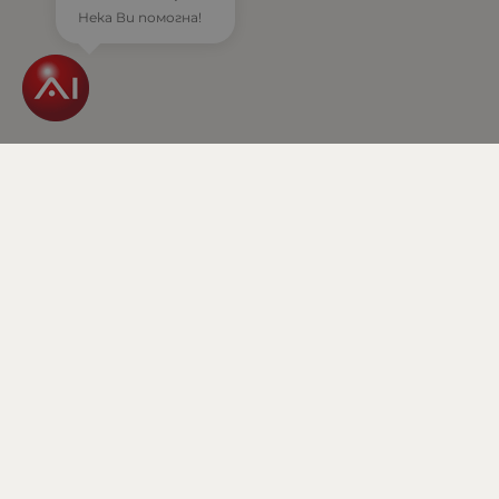
Тегло (кг.)
Нека Ви помогна!