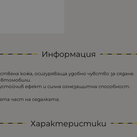
Информация
ствена кожа, осигуряваща удобно чувство за сядане.
 автомобили.
оустойчив ефект и силна огнезащитна способност.
ната част на седалката.
Характеристики