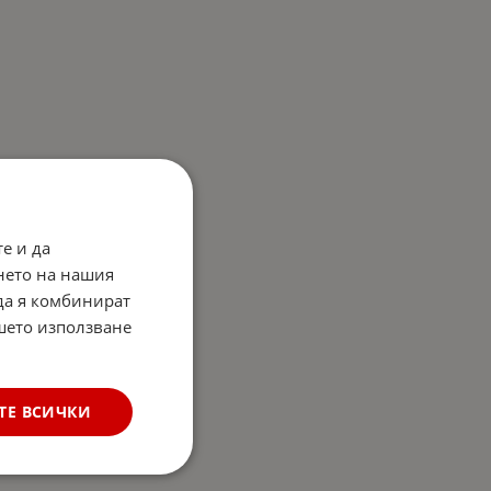
е и да
нето на нашия
 да я комбинират
ашето използване
ТЕ ВСИЧКИ