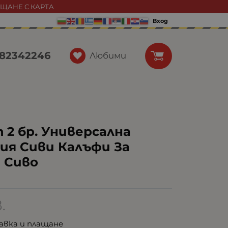
АЩАНЕ С КАРТА
Вход
82342246
Любими
 2 бр. Универсална
ия Сиви Калъфи За
 Сиво
.
авка и плащане