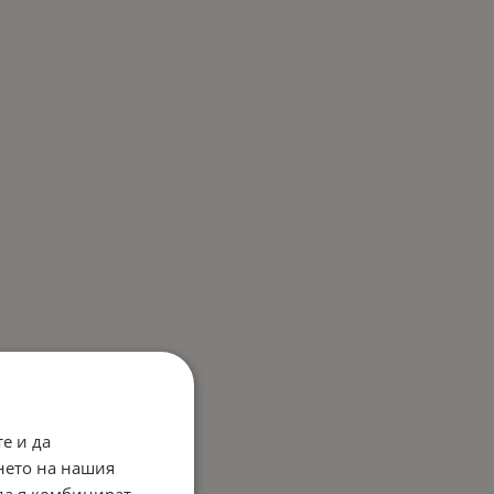
е и да
нето на нашия
 да я комбинират