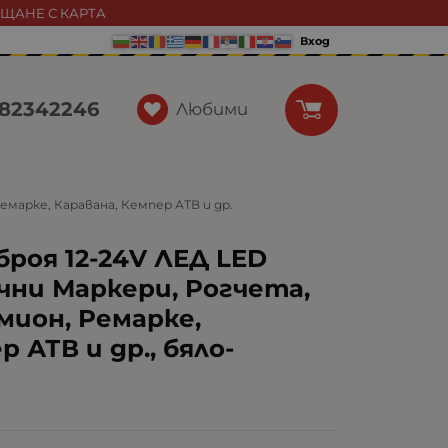
АЩАНЕ С КАРТА
Вход
82342246
Любими
марке, Каравана, Кемпер АТВ и др.
роя 12-24V ЛЕД LED
ни Маркери, Рогчета,
мион, Ремарке,
 АТВ и др., бяло-