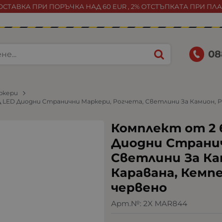
СТАВКА ПРИ ПОРЪЧКА НАД 60 EUR , 2% ОТСТЪПКАТА ПРИ ПЛ
08
ркери
 LED Диодни Странични Маркери, Рогчета, Светлини За Камион, Ре
Комплект от 2 б
Диодни Странич
Светлини За Ка
Каравана, Кемпер
червено
Арт.№:
2X MAR844