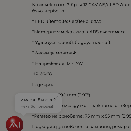
Комплект от 2 броя 12-24V ЛЕД LED Дио
бяло-червено
* LED цветове: червено, бяло
*Материал: мека гума и ABS пластмаса
* Удароустойчив, водоустойчив.
* Лесен за монтаж
* Напрежение: 12 - 24V
*IP 66/68
Размери:
*Височина: 100 mm (3.93")
×
Имате въпрос?
*Разстояние между монтажните отвори: 
Нека Ви помогна!
*Размер на основата: 75 mm x 55 mm (2,95" 
Подходящ за повечето камиони, ремаркет