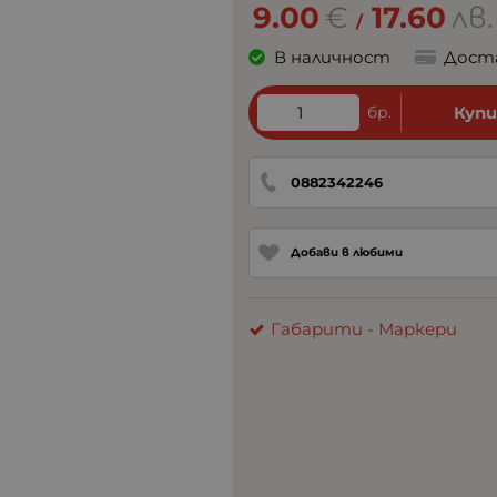
9.00
€
17.60
лв.
/
В наличност
Дост
бр.
Куп
0882342246
Добави в любими
Габарити - Маркери