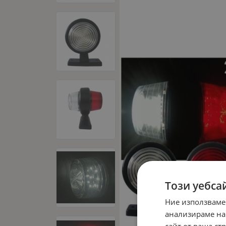
Този уебса
Ние използваме
анализираме на
сайт от ваша ст