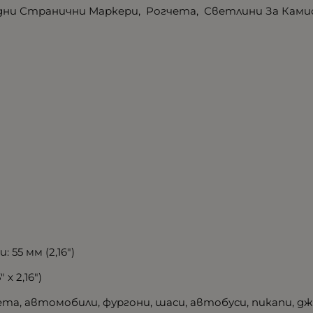
дни Странични Маркери, Рогчета, Светлини За Камион,
55 мм (2,16")
x 2,16")
а, автомобили, фургони, шаси, автобуси, пикапи, джи