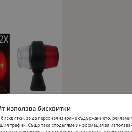
йт използва бисквитки
 бисквитки, за да персонализираме съдържанието, рекламит
шия трафик. Също така споделяме информация за използва
рана с нашите партньори за реклама и анализи, които може