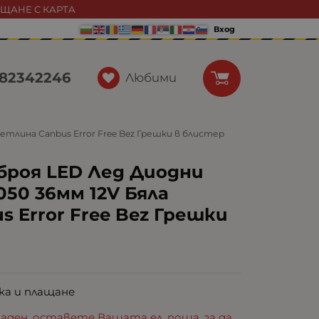
АЩАНЕ С КАРТА
Вход
82342246
Любими
етлина Canbus Error Free Bez Грешки в блистер
броя LED Лед Диодни
50 36мм 12V Бяла
 Error Free Bez Грешки
ка и плащане
аден, оставете Вашата ел. поща, за да