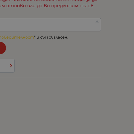
им отново или да Ви предложим негов
 поверителност
“ и съм съгласен.
!