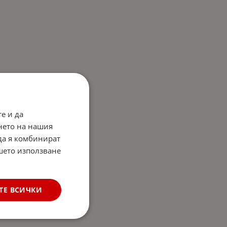
е и да
нето на нашия
 да я комбинират
ашето използване
ТЕ ВСИЧКИ