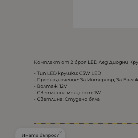
Комплект от 2 броя LED Лед Диодни Круш
- Тип LED крушки: C5W LED
- Предназначение: За Интериор, За Бага
- Волтаж: 12V
- Светлинна мощност: 1W
- Светлина: Студено бяла
×
Имате въпрос?