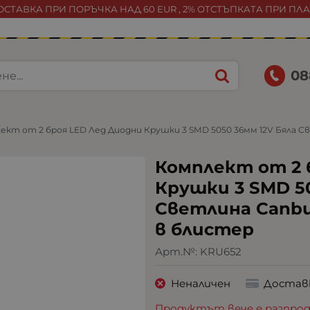
СТАВКА ПРИ ПОРЪЧКА НАД 60 EUR , 2% ОТСТЪПКАТА ПРИ ПЛ
08
ект от 2 броя LED Лед Диодни Крушки 3 SMD 5050 36мм 12V Бяла Св
Комплект от 2 
Крушки 3 SMD 50
Светлина Canbus
в блистер
Арт.№:
KRU652
Неналичен
Достав
Продуктът вече е разпрод