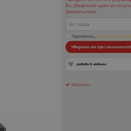
Ви уведомим щом го получ
заместител.
Ел. поща
Прочетох „
Политиката за
Уведоми ме при наличност
Добави в любими
Kрушки