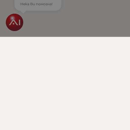
Тегло (кг.)
Нека Ви помогна!