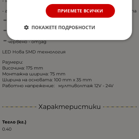
- 18.5см височина
ПРИЕМЕТЕ ВСИЧКИ
- габаритни светлини за камиони, тирове и ремаркета
** бяло - отпред
ПОКАЖЕТЕ ПОДРОБНОСТИ
** оранжево - отстрани
** червено - отзад
LED Нова SMD технология
Размери:
Височина: 175 mm
Монтажна ширина: 75 mm
Ширина на основата: 100 mm x 35 mm
Работно напрежение: мултиволтаж 12V - 24V
Характеристики
Тегло (кг.)
0.40