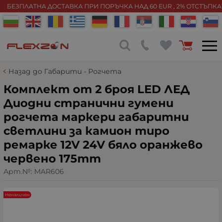
БЕЗПЛАТНА ДОСТАВКА ПРИ ПОРЪЧКА НАД 60 EUR , 2% ОТСТЪПК
Назад до Габарити - Рогчета
Комплект от 2 броя LED ЛЕД
Диодни странични гумени
рогчета маркери габаритни
светлини за камион тиро
ремарке 12V 24V бяло oранжево
червено 175mm
Арт.№:
MAR606
Неналичен