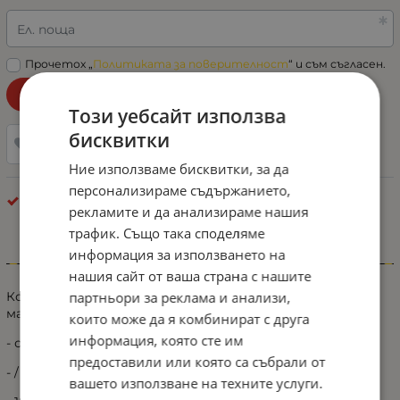
Ел. поща
Прочетох „
Политиката за поверителност
“ и съм съгласен.
Уведоми ме при наличност!
Този уебсайт използва
бисквитки
Добави в любими
Ние използваме бисквитки, за да
персонализираме съдържанието,
Габарити - Рогчета
рекламите и да анализираме нашия
трафик. Също така споделяме
информация за използването на
Информация
нашия сайт от ваша страна с нашите
партньори за реклама и анализи,
Комплект от два броя - LED странични рогчета/
маркери
които може да я комбинират с друга
информация, която сте им
- с всички габаритни светлини
предоставили или която са събрали от
- / бяло <-[оранжево]-> червено / -
вашето използване на техните услуги.