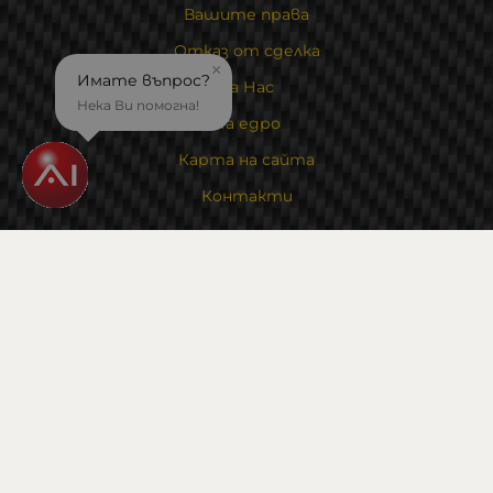
Вашите права
Отказ от сделка
×
Имате въпрос?
За Нас
Нека Ви помогна!
На едро
Карта на сайта
Контакти
Контакти
Магазин и склад : 0882342246
Адрес:
6000 гр. Стара Загора
ул. Калояновско шосе 1
Методи на плащане