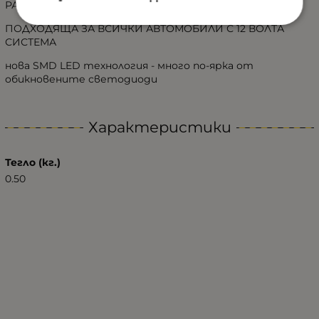
РАЗМЕР НА ОСНОВАТА: 100Х40ММ
ПОДХОДЯЩА ЗА ВСИЧКИ АВТОМОБИЛИ С 12 ВОЛТА
СИСТЕМА
нова SMD LED технология - много по-ярка от
обикновените светодиоди
Характеристики
Тегло (кг.)
0.50