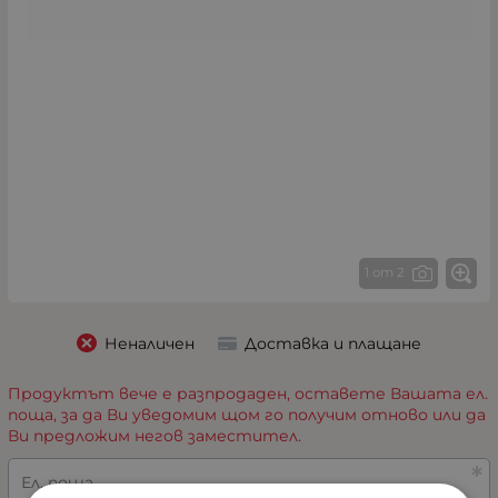
1 от 2
Неналичен
Доставка и плащане
Продуктът вече е разпродаден, оставете Вашата ел.
поща, за да Ви уведомим щом го получим отново или да
Ви предложим негов заместител.
Ел. поща