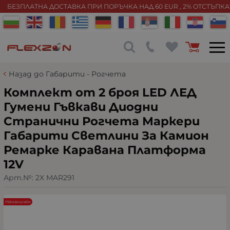
БЕЗПЛАТНА ДОСТАВКА ПРИ ПОРЪЧКА НАД 60 EUR , 2% ОТСТЪПК
Назад до Габарити - Рогчета
Комплект от 2 броя LED ЛЕД
Гумени Гъвкави Диодни
Странични Рогчета Маркери
Габарити Светлини За Камион
Ремарке Каравана Платформа
12V
Арт.№:
2X MAR291
Неналичен