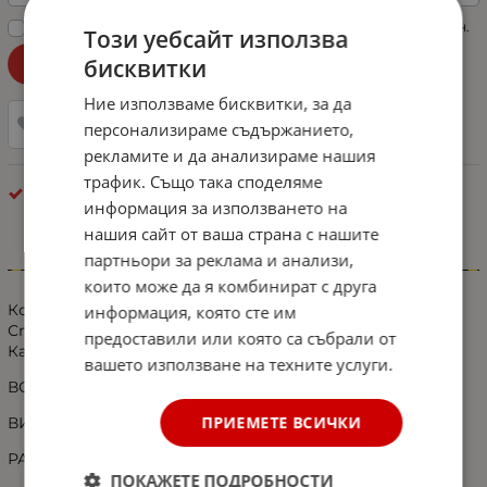
Прочетох „
Политиката за поверителност
“ и съм съгласен.
Този уебсайт използва
бисквитки
Уведоми ме при наличност!
Ние използваме бисквитки, за да
Добави в любими
персонализираме съдържанието,
рекламите и да анализираме нашия
трафик. Също така споделяме
Габарити - Рогчета
информация за използването на
нашия сайт от ваша страна с нашите
партньори за реклама и анализи,
Информация
които може да я комбинират с друга
Комплект от 2 броя LED ЛЕД Гумени Гъвкави Диодни
информация, която сте им
Странични Рогчета Маркери Габарити Светлини За
предоставили или която са събрали от
Камион Ремарке Каравана Платформа 12V
вашето използване на техните услуги.
ВОДОУСТОЙЧИВИ И ГЪВКАВИ
ПРИЕМЕТЕ ВСИЧКИ
ВИСОЧИНА- 190ММ
РАЗСТОЯНИЕ НА МОНТАЖНИТЕ ОТВОРИ - 75ММ
ПОКАЖЕТЕ ПОДРОБНОСТИ