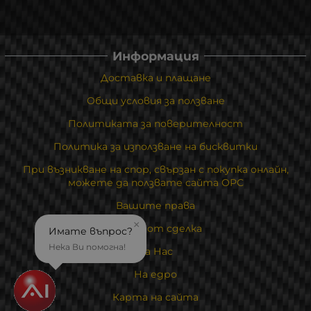
Информация
Доставка и плащане
Общи условия за ползване
Политиката за поверителност
Политика за използване на бисквитки
При възникване на спор, свързан с покупка онлайн,
можете да ползвате сайта ОРС
Вашите права
×
Отказ от сделка
Имате въпрос?
Нека Ви помогна!
За Нас
На едро
Карта на сайта