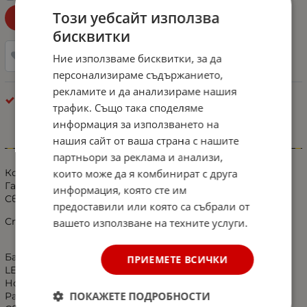
Този уебсайт използва
Уведоми ме при наличност!
бисквитки
Добави в любими
Ние използваме бисквитки, за да
персонализираме съдържанието,
рекламите и да анализираме нашия
Kрушки
трафик. Също така споделяме
информация за използването на
нашия сайт от ваша страна с нашите
Информация
партньори за реклама и анализи,
които може да я комбинират с друга
Комплект от 2 броя LED Лед Крушки за Mигач Стоп
Габарит Халоген 9 LED 1156 BA15S 12V Жълта Оранжева
информация, която сте им
Светлина в Блистер
предоставили или която са събрали от
Спецификация :
вашето използване на техните услуги.
База тип: 1156 BA15S ;
ПРИЕМЕТЕ ВСИЧКИ
LED количество: 9 бр;
Нормално напрежение: 12V ;
ПОКАЖЕТЕ ПОДРОБНОСТИ
Работна температура: -40 ° C до 85 ° C;