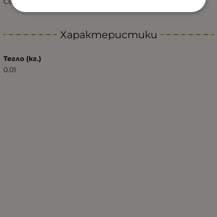
Светли мъниста: 9 високо ярки LED;
Характеристики
Тегло (кг.)
0.01