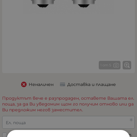
1 от 5
Неналичен
Доставка и плащане
Продуктът вече е разпродаден, оставете Вашата ел.
поща, за да Ви уведомим щом го получим отново или да
Ви предложим негов заместител.
Ел. поща
Прочетох „
Политиката за поверителност
“ и съм съгласен.