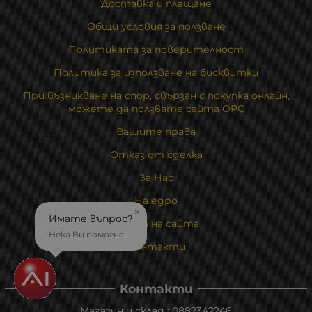
Доставка и плащане
Общи условия за ползване
Политиката за поверителност
Политика за използване на бисквитки
При възникване на спор, свързан с покупка онлайн,
можете да ползвате сайта ОРС
Вашите права
Отказ от сделка
За Нас
На едро
×
Имате въпрос?
Карта на сайта
Нека Ви помогна!
Контакти
Контакти
Магазин и склад : 0882342246