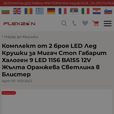
БЕЗПЛАТНА ДОСТАВКА ПРИ ПОРЪЧКА НАД 60 EUR , 2% ОТСТЪПК
Назад до Kрушки
Комплект от 2 броя LED Лед
Крушки за Mигач Стоп Габарит
Халоген 9 LED 1156 BA15S 12V
Жълта Оранжева Светлина в
Блистер
Арт.№:
KRU663
Неналичен